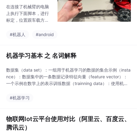
人套件）
在连接了机械臂的电脑
上执行下面脚本，进行
标定，位置跟车载方案
一致。机械臂连接到树
莓派，在树莓派上执行
#机器人
#android
下面脚本，启动标定。
机器学习基本 之 名词解释
数据集（data set）：一组用于机器学习的数据的集合示例（insta
nce）：数据集中的一条数据记录特征向量（feature vector）：
一个示例在数学上的表示训练数据（trainning data）：使用机器
学习用来建立模型的数据样本空间（sample space）：训练数据
中用于作为条件的数据，即预测时的输入值标记空间（label spac
#机器学习
e）：训练数据中用于作为结果的数据...
物联网Iot云平台使用对比（阿里云、百度云、
腾讯云）