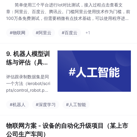
简单使用三个平台进行Iot对比测试，接入过程点击查看文
章：阿里云、百度云、腾讯云。门槛阿里云使用技术作为门槛，前
100万条免费测试，但需要稍微有点技术基础，可以使用程序进行
修改和测试。百度云使用1块钱作为门槛，首次使用需要交1块钱，
1块钱有200万条测试。腾讯云没有设置门槛，广纳天下人才。
#物联网
#阿里云
#百度云
+1
这样对比来看，感觉跟公司自身基因有关。阿里云作为集团重要
的技术支撑和收入渠道，对技术更在...
9. 机器人模型训
练与评估（具身
智能机器人套
评估跟录制数据集是同
件）
一个方法（lerobot/scri
pts/control_robot.p
y），不过增加了锚点作
为输入，下面命令可以
#机器人
#深度学习
#人工智能
用来录制10个评估数据
集。
物联网方案 - 设备的自动化升级项目（某上市
公司生产车间）