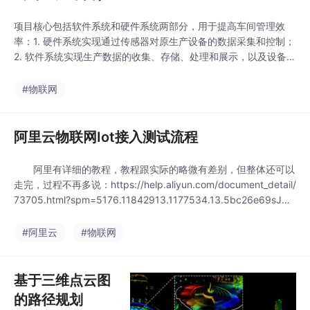
项目核心包括软件系统和硬件系统两部分，用于提高车间管理效
率：1. 硬件系统实现通过传感器对原生产设备的数据采集和控制；
2. 软件系统实现生产数据的收集、存储、处理和展示，以及设备的
基本控制...
#物联网
阿里云物联网Iot接入测试流程
阿里有详细的教程，教程跟实际的略微有差别，但整体还可以
走完，过程不再多说：https://help.aliyun.com/document_detail/
73705.html?spm=5176.11842913.1177534.13.5bc26e69sJW
XY3价格阿里云这块收费分三项：第一项是数据通信次数，通信次
数前100万次免费，之后每100万次一块钱第二项是设备连接时
#阿里云
#物联网
间，设备连...
基于三维点云图
的路径规划