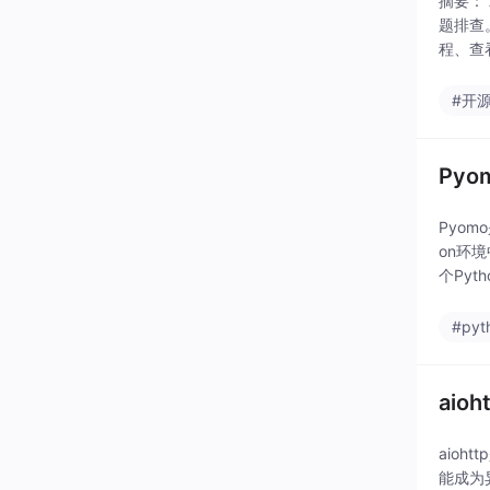
摘要：
题排查
程、查
偶发问
#开
Pyo
Pyo
on环
个Py
用于学
#pyt
aio
aio
能成为