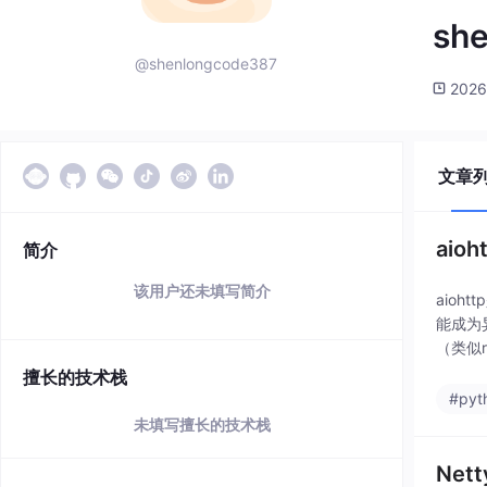
sh
@shenlongcode387
2026
文章
aio
简介
该用户还未填写简介
aio
能成为
（类似r
构建高
擅长的技术栈
#pyt
未填写擅长的技术栈
Net