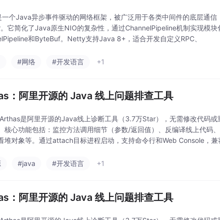
y是一个Java异步事件驱动的网络框架，被广泛用于各类中间件的底层通信，如Dubb
tar。它简化了Java原生NIO的复杂性，通过ChannelPipeline机制实现模
elPipeline和ByteBuf。Netty支持Java 8+，适合开发自定义RPC、
a
#网络
#开发语言
+1
has：阿里开源的 Java 线上问题排查工具
 Arthas是阿里开源的Java线上诊断工具（3.7万Star），无需修改代
。核心功能包括：监控方法调用细节（参数/返回值）、反编译线上代码、
看堆对象等。通过attach目标进程启动，支持命令行和Web Console
题（如超时、CP
源
#java
#开发语言
+1
has：阿里开源的 Java 线上问题排查工具