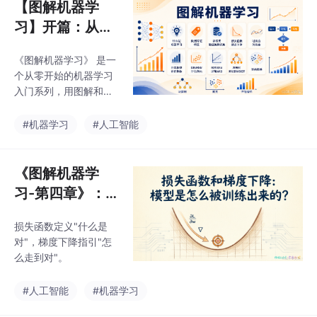
【图解机器学
习】开篇：从数
据到模型，一口
《图解机器学习》 是一
气打通机器学习
个从零开始的机器学习
入门全流程!
入门系列，用图解和案
例讲清楚机器学习的核
心概念。从数据、特
#机器学习
#人工智能
征、标签，到模型训
练、损失函数、评估指
标和经典算法，带你一
《图解机器学
步步建立完整的机器学
习-第四章》：
习基础。
损失函数和梯度
损失函数定义"什么是
下降：模型是怎
对"，梯度下降指引"怎
么被训练出来
么走到对"。
的？
#人工智能
#机器学习