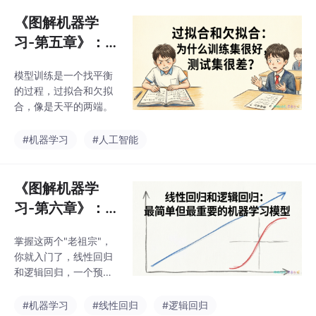
《图解机器学
习-第五章》：
过拟合和欠拟
模型训练是一个找平衡
合：为什么训练
的过程，过拟合和欠拟
集很好，测试集
合，像是天平的两端。
很差？
#机器学习
#人工智能
《图解机器学
习-第六章》：
线性回归和逻辑
掌握这两个"老祖宗"，
回归：最简单但
你就入门了，线性回归
最重要的机器学
和逻辑回归，一个预测
习模型
数值，一个做分类判
断。看起来风马牛不相
#机器学习
#线性回归
#逻辑回归