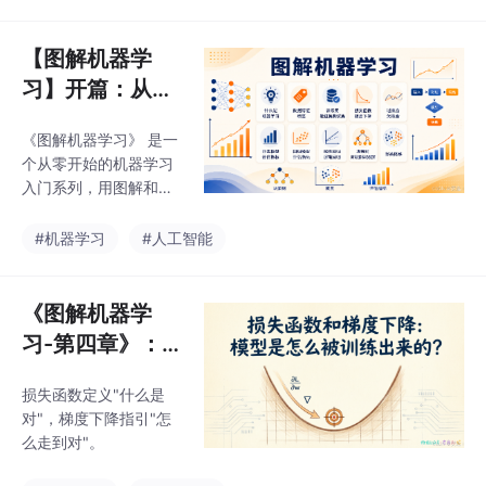
及，但本质是一样的
——用一条线去划分数
据空间。
【图解机器学
习】开篇：从数
据到模型，一口
《图解机器学习》 是一
气打通机器学习
个从零开始的机器学习
入门全流程!
入门系列，用图解和案
例讲清楚机器学习的核
心概念。从数据、特
#机器学习
#人工智能
征、标签，到模型训
练、损失函数、评估指
标和经典算法，带你一
《图解机器学
步步建立完整的机器学
习-第四章》：
习基础。
损失函数和梯度
损失函数定义"什么是
下降：模型是怎
对"，梯度下降指引"怎
么被训练出来
么走到对"。
的？