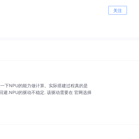
关注
是想好好发挥一下NPU的能力做计算。实际搭建过程真的是
 无法回避.NPU的驱动不稳定. 该驱动需要在 官网选择