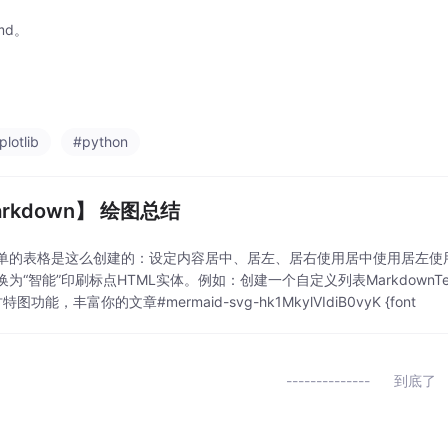
md。
lotlib
#python
rkdown】 绘图总结
的表格是这么创建的：设定内容居中、居左、居右使用居中使用居左使用居右Smart
为“智能”印刷标点HTML实体。例如：创建一个自定义列表MarkdownText-to-HTM
图功能，丰富你的文章#mermaid-svg-hk1MkylVIdiB0vyK {font
到底了