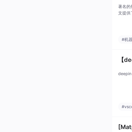
著名的
文提供
#机
【de
deep
#vsc
[Ma