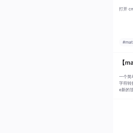
打开 c
#matp
【ma
一个简单
字符转换
e新的甘特