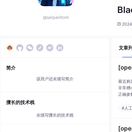
Bla
@serpenttom
2024
文章
[op
简介
该用户还未填写简介
最近购置
非常糟心
正确参
擅长的技术栈
#人
未填写擅长的技术栈
[op