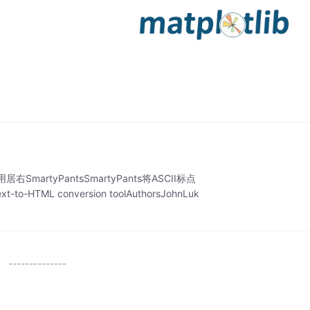
yPantsSmartyPants将ASCII标点
L conversion toolAuthorsJohnLuk