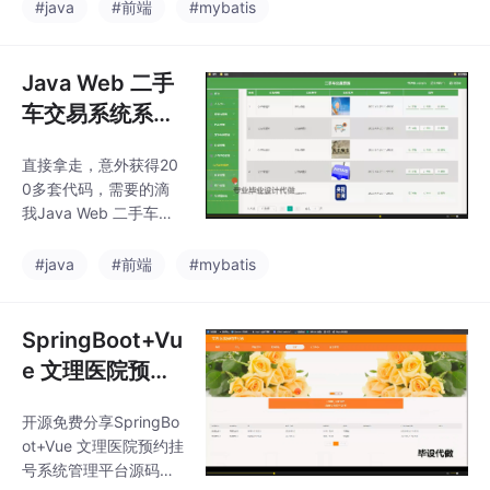
【含文档】，拿走直接
文档】
#java
#前端
#mybatis
用（附源码，数据库，
视频，可提供说明文档
（通过*AIGC*）*技术
Java Web 二手
包括：MySQL、VueJ
车交易系统系统
S、ElementUI、（Pyth
源码-SpringBo
on或者Java或者.NE
直接拿走，意外获得20
ot2+Vue3+My
T）等等*功能如图所
0多套代码，需要的滴
示。可以滴我获取详细
Batis-Plus+My
我Java Web 二手车交
的视频介绍
SQL8.0【含文
易系统系统源码-Spring
Boot2+Vue3+MyBatis-
档】
#java
#前端
#mybatis
Plus+MySQL8.0【含文
档】（可提供说明文档
（通过*AIGC*）
SpringBoot+Vu
e 文理医院预约
挂号系统管理平
开源免费分享SpringBo
台源码【适合毕
ot+Vue 文理医院预约挂
设/课设/学习】J
号系统管理平台源码