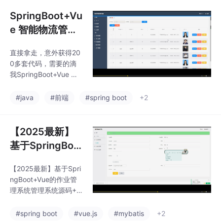
术包括：MySQL、Vue
JS、ElementUI、（Pyt
SpringBoot+Vu
hon或者Java或者.NE
e 智能物流管理
T）等等*功能如图所
系统平台完整项
示。可以滴我获取详细
直接拿走，意外获得20
目源码+SQL脚
的视频介绍
0多套代码，需要的滴
本+接口文档【J
我SpringBoot+Vue 智
ava Web毕设】
能物流管理系统平台完
整项目源码+SQL脚本
#java
#前端
#spring boot
+2
+接口文档【Java Web
毕设】（可提供说明文
档（通过*AIGC*）
【2025最新】
基于SpringBoo
t+Vue的作业管
【2025最新】基于Spri
理系统管理系统
ngBoot+Vue的作业管
源码+MyBatis+
理系统管理系统源码+M
MySQL
yBatis+MySQL，拿走
直接用（附源码，数据
#spring boot
#vue.js
#mybatis
+2