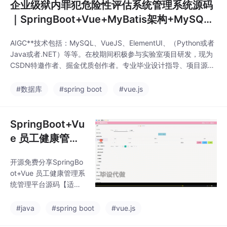
企业级狱内罪犯危险性评估系统管理系统源码
｜SpringBoot+Vue+MyBatis架构+MySQL
数据库【完整版】
AIGC**技术包括：MySQL、VueJS、ElementUI、（Python或者
Java或者.NET）等等。在校期间积极参与实验室项目研发，现为
CSDN特邀作者、掘金优质创作者。专业毕业设计指导、项目源码
开发、技术答疑解惑，用学生视角理解学生需求，提供最贴心的技
术帮助。Boot框架、前后端分离技术及常见毕设项目实现。遇见即
#数据库
#spring boot
#vue.js
是缘，欢迎交流，你别地能找到的源码我都有！C有自己的项目库
存，不需要找别
SpringBoot+Vu
e 员工健康管理
系统管理平台源
开源免费分享SpringBo
码【适合毕设/课
ot+Vue 员工健康管理系
设/学习】Java+
统管理平台源码【适合
MySQL
毕设/课设/学习】Java
+MySQL可提供说明文
#java
#spring boot
#vue.js
档 可以通过*AIGC**技