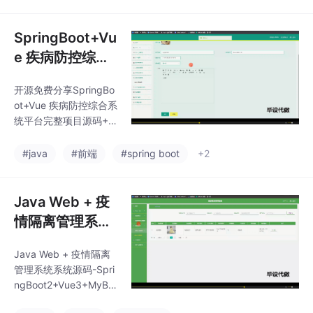
库，视频，可提供说明
文档（通过*AIGC*）*
技术包括：MySQL、V
SpringBoot+Vu
ueJS、ElementUI、
e 疾病防控综合
（Python或者Java或
系统平台完整项
者.NET）等等*功能如
开源免费分享SpringBo
目源码+SQL脚
图所示。可以滴我获取
ot+Vue 疾病防控综合系
详细的视频介绍
本+接口文档【J
统平台完整项目源码+S
ava Web毕设】
QL脚本+接口文档【Ja
va Web毕设】可提供说
#java
#前端
#spring boot
+2
明文档 可以通过*AIGC*
*技术包括：MySQL、V
ueJS、ElementUI、
Java Web + 疫
（Python或者Java或
情隔离管理系统
者.NET）等等*功能如
系统源码-Sprin
图所示。可以滴我获取
Java Web + 疫情隔离
gBoot2+Vue3+
详细的视频介绍
管理系统系统源码-Spri
MyBatis-Plus+
ngBoot2+Vue3+MyBat
MySQL8.0【含
is-Plus+MySQL8.0