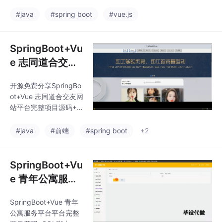
ava+MySQL
【适合毕设/课设/学
习】Java+MySQL可提
#java
#spring boot
#vue.js
供说明文档 可以通过*A
IGC**技术包括：MySQ
L、VueJS、ElementU
SpringBoot+Vu
I、（Python或者Java
e 志同道合交友
或者.NET）等等*功能
网站平台完整项
如图所示。可以滴我获
开源免费分享SpringBo
目源码+SQL脚
取详细的视频介绍
ot+Vue 志同道合交友网
本+接口文档【J
站平台完整项目源码+S
ava Web毕设】
QL脚本+接口文档【Ja
va Web毕设】可提供说
#java
#前端
#spring boot
+2
明文档 可以通过*AIGC*
*技术包括：MySQL、V
ueJS、ElementUI、
SpringBoot+Vu
（Python或者Java或
e 青年公寓服务
者.NET）等等*功能如
平台平台完整项
图所示。可以滴我获取
SpringBoot+Vue 青年
目源码+SQL脚
详细的视频介绍
公寓服务平台平台完整
本+接口文档【J