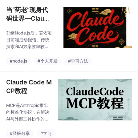
rae是集成化IDE，支持
设计稿转代码等自动化
当“药老”现身代
功能，对中文开发者更
码世界—Claude
友好。前者适合大型项
Code助我突破N
目架构，后者侧重快速
升级Node.js后，若依项
ode.js升级困局
原型开发。两者支持MC
目前端启动报错。传统
P协议互通，可根据需
搜索和AI方案效率较
求组合使用：Trae搭建
低，而Claude展现出颠
框架，Claude Code优
覆性体验：精准定位问
#node.js
#个人开发
#学习方法
化重构。选型建议：个
题、自动修改文件（需
人开发者首选免费Tra
确认），全程近乎零手
e，企业
动操作。如同代码导师
Claude Code M
般高效，实现效率跃
CP教程
迁，彻底改变对编程工
具的认知。通过提示词
MCP是Anthropic推出
提供项目路径和版本信
的标准化协议，在解决
息，Claude分步骤交互
AI与外部工具协作的痛
式解决问题，最终成功
点。通过统一接口设
修复。
计，MCP使Claude Co
#经验分享
#学习