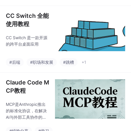
de突破项目文件夹限
制，能主动连接JIRA、
GitHub、数据库等外部
CC Switch 全能
资源，实现全链路开发
使用教程
协作。
CC Switch 是一款开源
的跨平台桌面应用
#后端
#职场和发展
#跳槽
+1
Claude Code M
CP教程
MCP是Anthropic推出
的标准化协议，在解决
AI与外部工具协作的痛
点。通过统一接口设
计，MCP使Claude Co
#经验分享
#学习