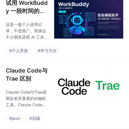
试用 WorkBudd
y 一段时间的个
人笔记：它能做
这是一篇个人使用记
什么、积分怎么
录，不是推广。我身边
算、以及我的真
不少朋友还把 AI 工具当
实评价
“高级搜索引擎”用，只
知道问问题、写文案，
#个人开发
#学习方法
不知道已经有一类工具
能直接帮你在本地建文
件、跑分析、出成品。
Claude Code与
我把这段时间的试用情
Trae 区别
况整理出来，供有需要
的朋友参考，少走一些
Claude Code与Trae是
弯路。文中涉及积分的
两款差异显著的AI编程
部分，规则以官方客户
工具。Claude Code为
端内显示为准。
命令行工具，擅长复杂
逻辑分析与代码重构，
#java
#后端
采用深度推理工作流；T