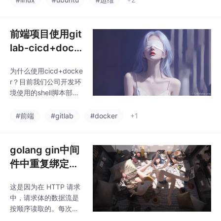
u-22.04，你wsl -l -v
可以看到。保存退出，
并执行wsl --shutdow
前端项目使用git
n，重新进入wsl。
lab-cicd+dock
er实现自动化部
为什么使用cicd+docke
署
r？目前我们公司开发环
境使用的shell脚本部
署，一是要登录服务
器，二是要去手动执行
#前端
#gitlab
#docker
+1
脚本，要是部分同事不
懂运行脚本的话还得教
他，费时费力；但是搭
golang gin中间
建好了cicd之后只需要
件中重复绑定获
提交合并代码就会完成
取请求body中
自动化部署不需要人工
这是因为在 HTTP 请求
参数，json请求
介入、使用docker是因
中，请求体的数据流是
为可以环境互不干扰
格式
按顺序读取的。每次调
（例如node14,node15,
用 ShouldBind() 或 Sh