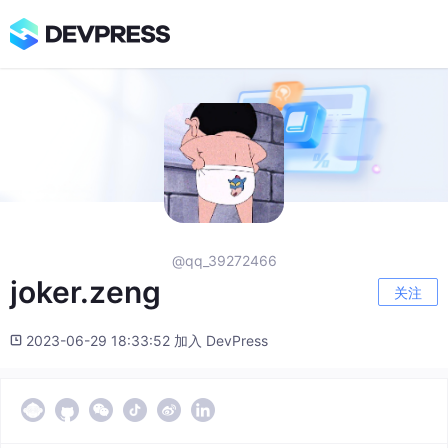
@qq_39272466
joker.zeng
关注
2023-06-29 18:33:52 加入 DevPress