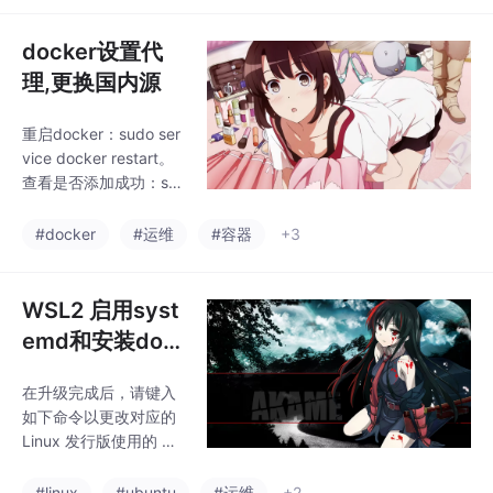
docker设置代
理,更换国内源
重启docker：sudo ser
vice docker restart。
查看是否添加成功：su
do docker info。进入
文件夹 ：cd /etc/dock
#docker
#运维
#容器
+3
er。创建文件： vim da
emon.json。重启dock
er服务。查看docker信
WSL2 启用syst
息。
emd和安装doc
ker
在升级完成后，请键入
如下命令以更改对应的
Linux 发行版使用的 W
SL 版本。wsl --set-ver
soin2。我用的是Ubunt
#linux
#ubuntu
#运维
+2