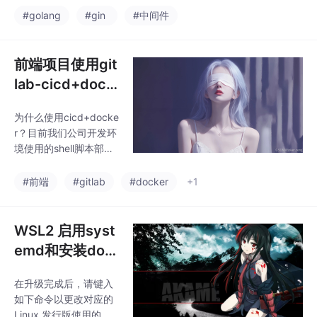
node16等不同版本都可
ouldBindJSON() 方法
#golang
#gin
#中间件
以在一台服务器运行）
都会尝试读取请求体的
数据流，但在第一次读
取后，数据流已经被消
前端项目使用git
耗完毕，所以后续的读
lab-cicd+dock
取操作将会返回 “EOF”
er实现自动化部
错误。为了避免这个问
为什么使用cicd+docke
署
题，你可以在第一次调
r？目前我们公司开发环
用 ShouldBind() 或 Sh
境使用的shell脚本部
ouldBindJSON() 方法
署，一是要登录服务
后，将请求体的数据流
器，二是要去手动执行
#前端
#gitlab
#docker
+1
保存下来，并重新设置
脚本，要是部分同事不
到
懂运行脚本的话还得教
他，费时费力；但是搭
WSL2 启用syst
建好了cicd之后只需要
emd和安装doc
提交合并代码就会完成
ker
自动化部署不需要人工
在升级完成后，请键入
介入、使用docker是因
如下命令以更改对应的
为可以环境互不干扰
Linux 发行版使用的 W