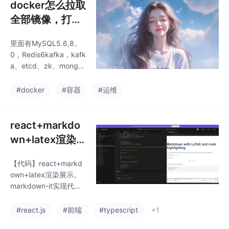
docker怎么拉取
全部镜像，打包
所有镜像
里面有MySQL5.6,8。
0，Redis6kafka，kafk
a、etcd、zk、mongo
等镜像。链接：https://
pan.quark.cn/s/84fdf
#docker
#容器
#运维
a027d5a。记得先给脚
本执行权限和创建目
录，然后运行。记得先
react+markdo
给脚本执行权限，然后
wn+latex渲染
运行。
展示
【代码】react+markd
own+latex渲染展示。
markdown-it实现代码
高亮+代码背景
#react.js
#前端
#typescript
+1