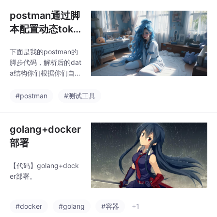
postman通过脚
本配置动态toke
n身份验证
下面是我的postman的
脚步代码，解析后的dat
a结构你们根据你们自己
的系统配置。你们的请
求头长啥样你配啥样，
#postman
#测试工具
因为每个系统的token-
key的名字不一样。根
据我下面的样例配置，
golang+docker
解析后的data结构你们
部署
根据你们自己的系统配
置。这一步是读取刚刚
【代码】golang+dock
登录设置的全局变量，
er部署。
然后设置到请求头里
面。
#docker
#golang
#容器
+1