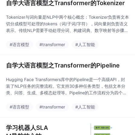
自学大语言模型之Transformer的Tokenizer
Tokenizer与词向量是NLP中两个核心概念：Tokenizer负责将文本
切分成模型可处理的tokens（词/子词/字符），词向量则负责语义
表示。传统NLP需要手动处理分词、构建词典、数字映射等步骤，
预训练模型通过AutoTokenizer一键完成。主流分词算法包括BP
E、WordPiece等，HuggingFace的Tokenizer API支持编码（文
#语言模型
#transformer
#人工智能
本→ID）、解码（ID→文本）双向转换
自学大语言模型之Transformer的Pipeline
Hugging Face Transformers库中的Pipeline是一个高级API，封
装了NLP任务的完整流程。它支持30多种任务类型，包括文本分
类、问答、生成、多模态处理等。Pipeline的工作流程分为四个阶
段：初始化（加载模型和分词器）、预处理（文本分词和数值
化）、推理（模型预测）和后处理（结果解码和格式化）。关键参
#语言模型
#transformer
#人工智能
数包括任务类型、模型路径、设备选择（CPU/GPU）、序列长度
控制等。
学习机器人SLA