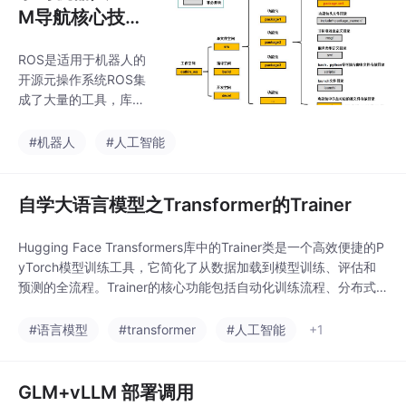
后，目录可以自动生
M导航核心技术
成，如何生成可参考右
（二）之ROS
边的帮助文档文章目录
ROS是适用于机器人的
正在整理中请稍
开源元操作系统ROS集
后。。。。。。前言
成了大量的工具，库，
一、pandas是什么？
协议，提供类似OS所提
二、使用步骤1.引入库2.
供的功能，简化对机器
#机器人
#人工智能
读入数据总结前言提
人的控制提供用于在多
示：这里可以添加本文
台计算机上获取，构
要记录的大概内容：例
建，编写和运行代码的
自学大语言模型之Transformer的Trainer
如：随着人工智能的不
工具和库，ROS在某些
断发展，机器学习
方面类似于“机器人框
Hugging Face Transformers库中的Trainer类是一个高效便捷的P
架”ROS设计者将ROS表
yTorch模型训练工具，它简化了从数据加载到模型训练、评估和
述为“ROS = Plumbing
预测的全流程。Trainer的核心功能包括自动化训练流程、分布式
+ Tools + Capabilities
与混合精度训练支持、灵活配置选项、集成评估与预测，以及与H
+Ecosystem”，即ROS
ugging Face生态的无缝兼容。通过TrainingArguments可自定义
#语言模型
#transformer
#人工智能
+1
是通讯机制、工具软件
训练细节，如学习率、批大小等。Traine
包、机器人高层技能以
及机器人生态系
GLM+vLLM 部署调用