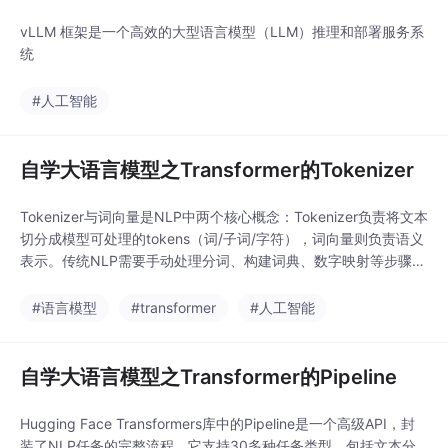
vLLM 框架是一个高效的大型语言模型（LLM）推理和部署服务系
统
#人工智能
自学大语言模型之Transformer的Tokenizer
Tokenizer与词向量是NLP中两个核心概念：Tokenizer负责将文本
切分成模型可处理的tokens（词/子词/字符），词向量则负责语义
表示。传统NLP需要手动处理分词、构建词典、数字映射等步骤，
预训练模型通过AutoTokenizer一键完成。主流分词算法包括BP
E、WordPiece等，HuggingFace的Tokenizer API支持编码（文
#语言模型
#transformer
#人工智能
本→ID）、解码（ID→文本）双向转换
自学大语言模型之Transformer的Pipeline
Hugging Face Transformers库中的Pipeline是一个高级API，封
装了NLP任务的完整流程。它支持30多种任务类型，包括文本分