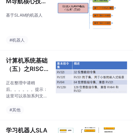
M导航核心技术
（一）
基于SLAM的机器人
#机器人
计算机系统基础
（五）之RISC-
V指令集
正在整理中请稍
后。。。。。。提示：
这里可以添加系列文章
的所有文章的目录，目
录需要自己手动添加例
#其他
如：第一章 Python 机
器学习入门之pandas的
使用提示：写完文章
学习机器人SLA