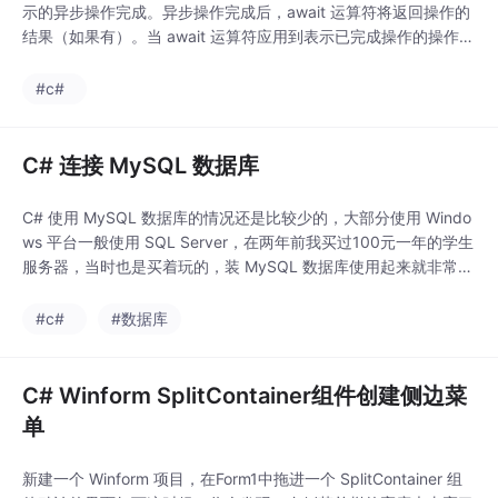
示的异步操作完成。异步操作完成后，await 运算符将返回操作的
结果（如果有）。当 await 运算符应用到表示已完成操作的操作数
时，它将立即返回操作的结果，而不会暂停其所属的方法。await
运算符不会阻止计算异步方法的线程。当 await 运算符暂停其所属
#c#
的异步方法时，控件将返回到方法的调用方。下面来做一个演示，
点击按钮1
C# 连接 MySQL 数据库
C# 使用 MySQL 数据库的情况还是比较少的，大部分使用 Windo
ws 平台一般使用 SQL Server，在两年前我买过100元一年的学生
服务器，当时也是买着玩的，装 MySQL 数据库使用起来就非常
卡，也不知道为什么，但 SQL Server 操作起来不但不卡，还非常
的流畅，但是 SQL Server 安装起来比较麻烦，卸载也容易出问
#c#
#数据库
题，尤其是盗版系统，我在工作中，也出现了几次 SQL
C# Winform SplitContainer组件创建侧边菜
单
新建一个 Winform 项目，在Form1中拖进一个 SplitContainer 组