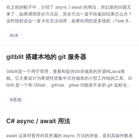
在之前的帖子中，介绍了 async / await 的用法，所以新的问题又
来了，如果调用异步方法后，异步方法一直不给返回结果怎么办？
这时线程还会一直卡住无法动弹，如果你用的是多线程（Task.Ru
n 或者 Thread）可能感受不到，如果在 Winform 的 UI 线程下执
行你就知道了，界面卡住完全无法操作，要解决这个问题，这就知
#c#
道怎么取消任务了
gitblit 搭建本地的 git 服务器
Gitblit是一个用于管理，查看和提供Git存储库的开源纯Java堆
栈。它主要设计为希望托管集中式存储库的小型工作组的工具。Gi
tblit 是一个和 Gitlab 、github、gitee 功能差不多的 git 远程仓库
系统，Gitblit 开源免费、兼容性强、支持windows 和 linux 环境、
适合中小企业和个人使用。Gitlab 安装部署起来比较麻烦，而 Git
#其他
blit 就简单很多了
C# async / await 用法
await 运算符暂停对其所属的 async 方法的求值，直到其操作数表