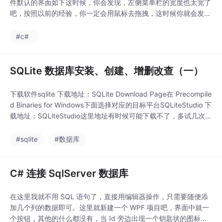
件默认的界面如下这时候，你会发现，左侧菜单栏的宽度也太宽了
吧，按照以前的经验，你一定会用鼠标去拖拽，这时候你就会发
现，鼠标根本拖不动，不信你可以试试这时候，我们按Esc键，鼠
标再移动到边框的时候，鼠标图标就会变成一个 “+” 状的图标，这
#c#
时候就可以拖拽了此时，左侧的Panel1内还没有任何组件，运行后
的效果我们
SQLite 数据库安装、创建、增删改查（一）
下载软件sqlite 下载地址：SQLite Download Page在 Precompile
d Binaries for Windows下面选择对应的目标平台SQLiteStudio 下
载地址：SQLiteStudio这里地址有时候可能下载不了，多试几次创
建数据库...............
#sqlite
#数据库
C# 连接 SqlServer 数据库
在这里我就不用 SQL 语句了，直接用编辑器操作，只需要随便添
加几个列的数据即可。这里就新建一个 WPF 项目吧，界面中就一
个按钮，其他的什么都没有，当 Id 旁边出现一个钥匙状的图标