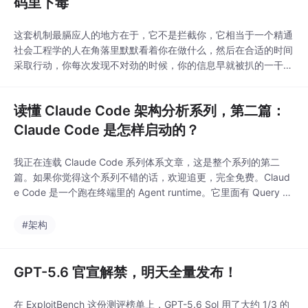
码里下毒
这套机制最膈应人的地方在于，它不是拦截你，它相当于一个精通
社会工程学的人在角落里默默看着你在做什么，然后在合适的时间
采取行动，你每次发现不对劲的时候，你的信息早就被扒的一干二
净了。“除非我们与您另有特别约定，我们可随时通过通知您来终
止本条款，并且若您违反本条款的任何规定，本条款将自动终止，
读懂 Claude Code 架构分析系列，第二篇：
无需另行通知。这意味着，A 社 在终止服务这件事上拥有极大的
自由权，它可以随时终止，甚至在用户违反时无需任何通
Claude Code 是怎样启动的？
我正在连载 Claude Code 系列体系文章，这是整个系列的第二
篇。如果你觉得这个系列不错的话，欢迎追更，完全免费。Claud
e Code 是一个跑在终端里的 Agent runtime。它里面有 Query Lo
op，有 Tool System、Tasks、State、 Memory、Hooks。这些
东西听起来已经够复杂了。那么问题来了。Claude Code 里面塞
#架构
了这么多东西，为什么用户
GPT-5.6 官宣解禁，明天全量发布！
在 ExploitBench 这份测评榜单上，GPT-5.6 Sol 用了大约 1/3 的