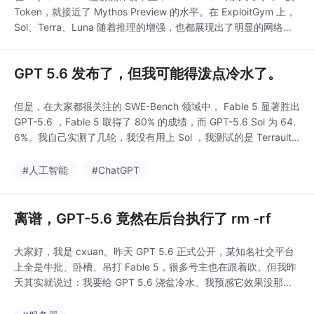
Token，就接近了 Mythos Preview 的水平。在 ExploitGym 上，
Sol、Terra、Luna 随着推理的增强，也都展现出了明显的网络安
全能力提升。OpenAI 的说法是，GPT-5.6 Sol 比 GPT-5.5 更
强，而且用的 Token 更少。过了两周了，估计大家都忘了 GPT
GPT 5.6 发布了，但我可能得泼点冷水了。
但是，在大家都很关注的 SWE-Bench 领域中， Fable 5 显著胜出
GPT-5.6 ，Fable 5 取得了 80% 的成绩，而 GPT-5.6 Sol 为 64.
6%。我自己实测了几轮，我没有用上 Sol ，我测试的是 Terraultr
a 模式，他给我的感觉是，不如 GPT 5.5 ，输出速度很慢，而且
我刚开始用，就出现了两轮问题。不过不知道为何，之前说的 Plu
#人工智能
#ChatGPT
s 是可以使用 S
离谱，GPT-5.6 竟然在后台执行了 rm -rf
大家好，我是 cxuan。昨天 GPT 5.6 正式公开，某知名社交平台
上全是牛批、卧槽、吊打 Fable 5，很多号主也在跟着吹。但我昨
天其实就说过：我要给 GPT 5.6 浇盆冷水。我预感它效果没那么
好。结果发布才一天多，风向就开始变了。昨天我没收到 Sol 的推
送，所以先测了 Terra。发布时官方口径大概是：Terra 能力和 GP