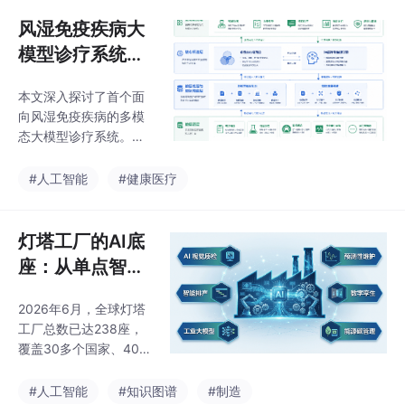
报》提出“词元交易”新
模式，通过细粒度数据
风湿免疫疾病大
单元交易解决定价、确
模型诊疗系统：
权与互信难题。知识图
多模态数据融合
谱技术成为企业数据资
本文深入探讨了首个面
的临床决策支持
产“价值锚”，实现合规
向风湿免疫疾病的多模
流通与价值评估。企业
态大模型诊疗系统。该
面临外购模型版权风
系统通过融合神经符号
险、生成内容权属争议
AI与知识图谱技术，实
#人工智能
#健康医疗
及跨境数据流动障碍，
现了诊疗过程的可解释
而知识图谱通过语义映
推理，有效提升了三甲
射、结构化推理和多源
医院在复杂疾病诊断上
灯塔工厂的AI底
数据整合，帮助破解版
的效率与准确性，为DR
权风险、明确生
座：从单点智能
G/DIP改革下的医院精
到工厂核心操作
细化运营提供了新的技
2026年6月，全球灯塔
系统的演进
术范式。
工厂总数已达238座，
覆盖30多个国家、40余
个制造业大类，中国以1
09座位居全球第一。本
#人工智能
#知识图谱
#制造