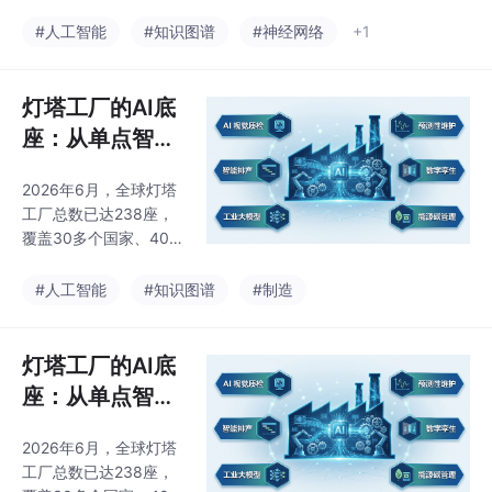
神经符号AI技术为这一
跨越提供了坚实的技术
#人工智能
#知识图谱
#神经网络
+1
基础，多模态事理图谱
为设备状态理解提供了
新的知识框架，而实际
灯塔工厂的AI底
应用案例证明了这一技
座：从单点智能
术路线的可行性和价
到工厂核心操作
值。
2026年6月，全球灯塔
系统的演进
工厂总数已达238座，
覆盖30多个国家、40余
个制造业大类，中国以1
09座位居全球第一。本
#人工智能
#知识图谱
#制造
届灯塔工厂评选揭示了
一个关键趋势——AI已
从单点试点升级为工厂
灯塔工厂的AI底
核心运营底座：77%的
座：从单点智能
核心优化场景由机器学
到工厂核心操作
习与工业大数据驱动，
2026年6月，全球灯塔
系统的演进
生成式AI和工业大模型
工厂总数已达238座，
开始规模化落地。本文