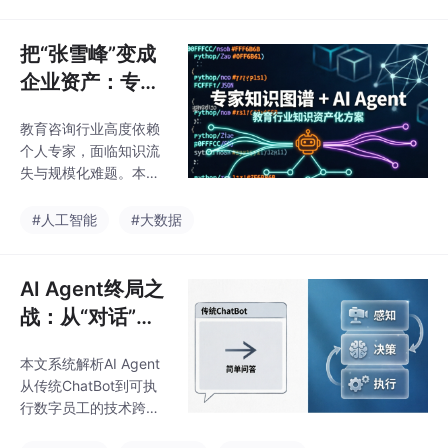
届灯塔工厂评选揭示了
一个关键趋势——AI已
从单点试点升级为工厂
把“张雪峰”变成
核心运营底座：77%的
企业资产：专家
核心优化场景由机器学
知识图谱+AI Ag
习与工业大数据驱动，
教育咨询行业高度依赖
ent的教育行业
生成式AI和工业大模型
个人专家，面临知识流
开始规模化落地。本文
知识资产化方案
失与规模化难题。本文
以"五层分层架构"为主
深入探讨如何利用“专家
线，系统解构灯塔工厂
知识图谱+AI知识中心+
#人工智能
#大数据
AI底座的技术构成；从
AI Agent”三位一体技
设备层、网络层、工业
术，将专家的隐性经验
软件层、建模层到分析
转化为可审计、可演化
AI Agent终局之
优化层，逐层揭示
的企业知识资产。通过
战：从“对话”到
技术路径详解、系统架
“执行”，行业智
构分析与量化效果展
本文系统解析AI Agent
能体如何重塑运
示，为教育机构提供从
从传统ChatBot到可执
“人治”到“数治”的可行转
维与客服范式
行数字员工的技术跨
型路径，实现知识的高
越，涵盖RAG、轻量化
效复用与业务智能化升