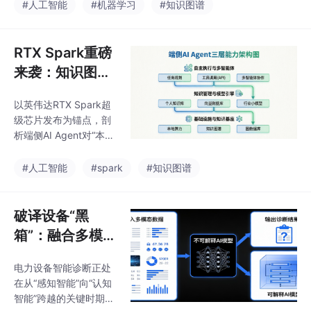
模型、多智能体协作三
#人工智能
#机器学习
#知识图谱
级。
大技术基石，并结合能
源电力、智慧政务、智
能制造、智能客服四大
RTX Spark重磅
行业的落地实践，为企
来袭：知识图谱
业智能化转型提供可落
+AI Agent，重
地的参考路径。
以英伟达RTX Spark超
新定义未来个人
级芯片发布为锚点，剖
电脑
析端侧AI Agent对“本地
知识基座”的技术需求，
系统阐述知识蒸馏与知
#人工智能
#spark
#知识图谱
识图谱如何共同构建个
人知识管理的下一代范
式。
破译设备“黑
箱”：融合多模态
数据与事理图谱
电力设备智能诊断正处
的电力故障精准
在从“感知智能”向“认知
诊断与根因分析
智能”跨越的关键时期。