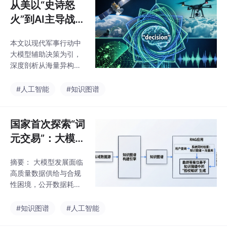
从美以“史诗怒
火”到AI主导战
争：大模型如何
本文以现代军事行动中
从“情报洪水”中
大模型辅助决策为引，
挤出决策知识
深度剖析从海量异构情
报中提取决策知识的技
术链路，对比分析Palan
#人工智能
#知识图谱
tir本体论与企业知识图
谱架构，并探讨在严肃
决策场景中，“可信可解
国家首次探索“词
释”技术路线的核心价值
元交易”：大模型
与未来趋势。
时代的知识产权
摘要： 大模型发展面临
困境与知识图谱
高质量数据供给与合规
的“价值锚定”机
性困境，公开数据耗
会
尽，企业内部数据因版
权和安全问题形成“孤
#知识图谱
#人工智能
岛”。2026年《人民日