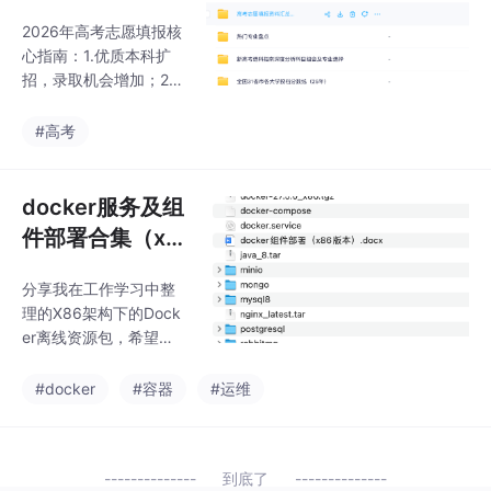
最全资料汇总
2026年高考志愿填报核
心指南：1.优质本科扩
招，录取机会增加；2.
推荐关注芯片、AI等国
家战略相关的新兴交叉
#高考
学科；3.专业组优化调
整，组内专业关联性增
强，调剂风险降低；4.
docker服务及组
填报需遵循"冲稳保"原
件部署合集（x8
则，特别注意退档风险
6版本）
（单科成绩/身体条件不
​​分享我在工作学习中整
符等）。资料下载链接
理的X86架构下的Dock
已附，建议考生家长收
er离线资源包，希望能
藏参考。（摘要字数：
帮到有同样需求的朋友
99字）
们！这份资料主要包含
#docker
#容器
#运维
两部分内容：一是针对
X86环境的Docker服务
和Docker Compose安
到底了
装包，二是常用组件的