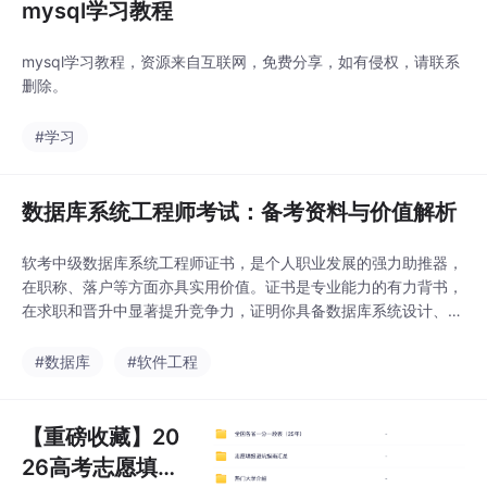
mysql学习教程
mysql学习教程，资源来自互联网，免费分享，如有侵权，请联系
删除。
#学习
数据库系统工程师考试：备考资料与价值解析
软考中级数据库系统工程师证书，是个人职业发展的强力助推器，
在职称、落户等方面亦具实用价值。证书是专业能力的有力背书，
在求职和晋升中显著提升竞争力，证明你具备数据库系统设计、开
发、管理和维护的综合实力。在上海、广州、深圳等大城市，证书
可用于积分落户申请，为长期发展铺路（例如上海人才落户政策认
#数据库
#软件工程
可该证书积分）。优先掌握计算机基础、数据结构、操作系统等核
心知识，再深入数据库与系统开发。在国企、事业单位等，
【重磅收藏】20
26高考志愿填报