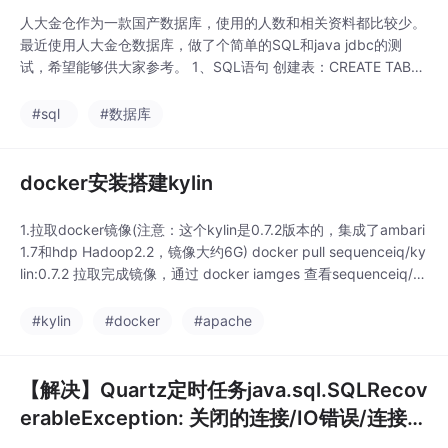
人大金仓作为一款国产数据库，使用的人数和相关资料都比较少。
最近使用人大金仓数据库，做了个简单的SQL和java jdbc的测
试，希望能够供大家参考。 1、SQL语句 创建表：CREATE TABLE
"PUBLIC"."TB_SYS_CONFIGURE"("ATTR_KEY" VARCHAR (100)
NOT NULL ,"A
#sql
#数据库
docker安装搭建kylin
1.拉取docker镜像(注意：这个kylin是0.7.2版本的，集成了ambari
1.7和hdp Hadoop2.2，镜像大约6G) docker pull sequenceiq/ky
lin:0.7.2 拉取完成镜像，通过 docker iamges 查看sequenceiq/k
ylin:0.7.2镜像是否成功 2.启动kylin镜像1) 首先执行以下docker命
令...
#kylin
#docker
#apache
【解决】Quartz定时任务java.sql.SQLRecov
erableException: 关闭的连接/IO错误/连接超
时