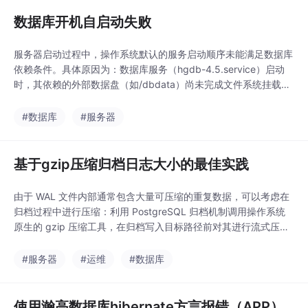
数据库开机自启动失败
服务器启动过程中，操作系统默认的服务启动顺序未能满足数据库
依赖条件。具体原因为：数据库服务（hgdb-4.5.service）启动
时，其依赖的外部数据盘（如/dbdata）尚未完成文件系统挂载，
导致数据库进程因找不到数据目录而启动失败。修改数据库的syst
emd服务配置文件，强制数据库服务在本地文件系统（Local File
#数据库
#服务器
System）和远程文件系统（Remote File System）完全
基于gzip压缩归档日志大小的最佳实践
由于 WAL 文件内部通常包含大量可压缩的重复数据，可以考虑在
归档过程中进行压缩：利用 PostgreSQL 归档机制调用操作系统
原生的 gzip 压缩工具，在归档写入目标路径前对其进行流式压
缩，通常可节省 70% ~ 90% 的物理归档存储空间。如果直接使用
操作系统命令（如 cp）进行归档，可能消耗大量的备份存储空间
#服务器
#运维
#数据库
及跨机房传输的网络带宽。当数据库引擎请求名为 %f 的 WAL 文
件时，gunz
使用瀚高数据库hibernate方言报错（APP）