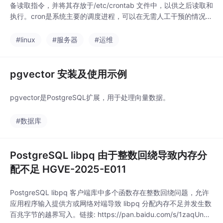
备读取指令，并将其存放于/etc/crontab 文件中，以供之后读取和
执行。cron是系统主要的调度进程，可以在无需人工干预的情况下
运行作业。crontab命令允许用户提交、编辑或删除相应的作业。
每一个用户都可以有一个crontab文件来保存调度信息。
#linux
#服务器
#运维
pgvector 安装及使用示例
pgvector是PostgreSQL扩展，用于处理向量数据。
#数据库
PostgreSQL libpq 由于整数回绕导致内存分
配不足 HGVE-2025-E011
PostgreSQL libpq 客户端库中多个函数存在整数回绕问题，允许
应用程序输入提供方或网络对端导致 libpq 分配内存不足并发生数
百兆字节的越界写入。链接: https://pan.baidu.com/s/1zaqUn3