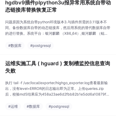
hgdbv9插件plpython3u报异常用系统自带动
态链接库替换恢复正常
问题原因为系统自带python环境版本3.与插件所需的3.11版本不
同。备份数据库自带的动态链接库，然后用系统的替代数据库自带
的进行替换。系统平台：银河麒麟 （X86_64）,银河麒麟 （鲲
鹏）查看数据库自带的python3u的版本。创建plpython3u 插件。
验证数据库python3u插件。版本：9.0.4,9.0.3。查看系统的pyth
#数据库
#postgresql
on版本。
运维实施工具 ( hguard ) 复制槽监控信息查询
失败
执行 tail -f /usr/local/exporter/highgo_exporter.log查看最新输
出，没有level=ERROR的日志输出即为正常。上传queries.zip
后，校验md5结果应为458a23ae6d2fbb82b1e5dd6a10879f4
0。因数据库配置compatible_db兼容参数导致查询失败。系统平
台：银河麒麟 （鲲鹏）监控页面无复制槽相关数据展示。
#运维
#数据库
#postgresql