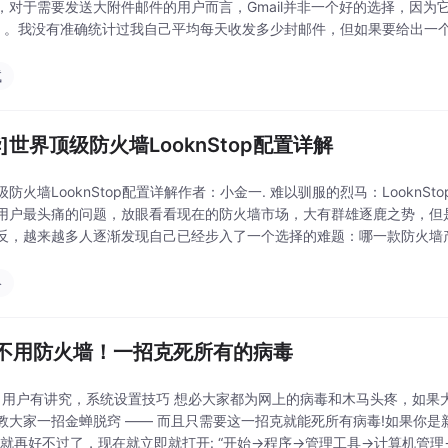
，对于需要发送大附件邮件的用户而言，Gmail并非一个好的选择，因为
）。我没有准确统计过我自己平均每天收发多少封邮件，但如果要给出一
试
华]世界顶级防火墙LooknStop配置详解
防火墙LooknStop配置详解作者：小金一. 难以驯服的烈马：LooknStop 
用户最头痛的问题，放眼看看现在的防火墙市场，大有群雄逐鹿之势，但
反，越来越多人逐渐发现自己已经步入了一个选择的难题：哪一款防火墙
户只希望能
络
不用防火墙！一招克死所有的病毒
：用户有讲究，系统设置技巧 想必大家都为网上的病毒和木马头疼，如果大家使用的
教大家一招金蝉脱窍 —— 而且只需要这一招克就能死所有病毒!如果你是
那就再好不过了，现在就立即就打开: “开始→程序→管理工具→计算机管