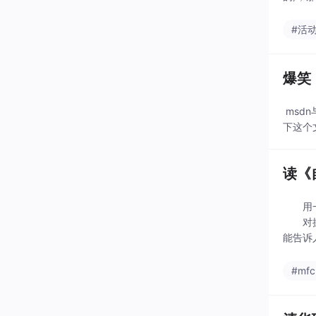
码更改
#活
爆笑
msdn
下这个文章
读《
用一个
对操作
能告诉
苍白空
#mfc