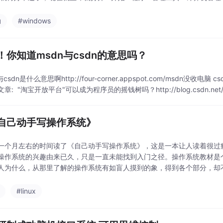
成十位数以上，然后再建
动
#windows
！你知道msdn与csdn的意思吗？
与csdn是什么意思啊http://four-corner.appspot.com/msdn没
: "淘宝开放平台"可以成为程序员的摇钱树吗？http://blog.csdn.net/metaba
自己动手写操作系统》
月左右的时间读了《自己动手写操作系统》，这是一本让人读着很过瘾，却也特别累
系统的兴趣由来已久，只是一直未能找到入门之径。操作系统教材是个
人为什么，从那里了解的操作系统有如盲人摸到的象，得到各个部分，却
洞。如Linux般的开源操作系统
#linux