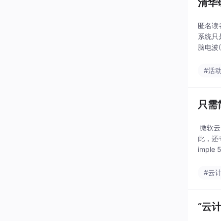
清华
匿名读
系统只
脑电波
同微小
#活
只需
微软云
此，还
imple 
#云
“云