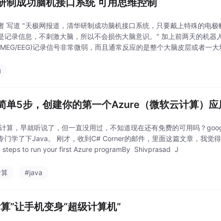
研制成功脑机接口系统 可用思维控制
者 写道 "天极网报道，清华研制成功脑机接口系统，只要戴上特殊的电
是记录信息，不刺激大脑，所以不会损伤大脑意识。" 加上前两天的机器
(MEG/EEG)记录信号非常微弱，而且通常反应的是整个大脑皮层或者一大
区域的活动，而且脑电波的信号可
动
简单5步，创建你的第一个Azure（微软云计算）应
计算，早就听说了，但一直没用过，不知道现在还有免费的可用吗？goog
专门学了下Java。 刚才，收到C# Corner的邮件，里面这篇文章，我
5 steps to run your first Azure programBy Shivprasad J
计算
#java
计算”让手机变身“超级计算机”