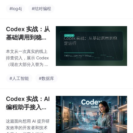
ring Boot 微服务模块
开，换一组场景和例子
时，我试着把 Claude C
#log4j
#结对编程
来讲。回到“Codex 实
ode 直接接入到终端里
战：AI 编程助手接入真
做“结对编程”。在此之
实项目，从问题拆解到
前，我对这类 CLI 工具
Codex 实战：从
交付验证”
的印象还停留在“能写个
基础调用到稳定
Hello World 或者生成单
运行
元测试”的阶段。但这次
本文从一次真实的线上
实战让我意识到，如果
排查切入，展示 Codex
仅仅把它当成一个更聪
（现在大部分入替为 G
明的 Copilot，那不仅浪
PT-4 based 的代码模
费了算力，还会因为过
型）在项目中的实际用
#人工智能
#数据库
度依赖导致代码质量失
法。内容包括：如何让
控。Claud
模型理解项目上下文、
如何在修改代码后自动
Codex 实战：AI
添加防御性检测、如何
编程助手接入真
建立回滚机制，以及团
实项目，用真实
队推 AI 编程工具时容易
这篇面向想用 AI 提升研
案例讲清边界
忽略的风险点。所有观
发效率的开发者和技术
点来自我们六个多月的