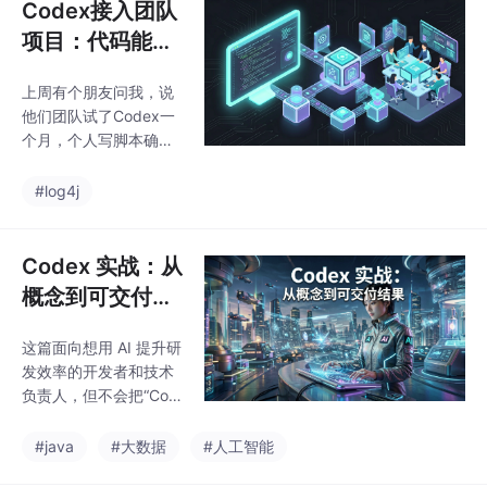
Codex接入团队
项目：代码能生
成，权限日志才
上周有个朋友问我，说
是接手门槛
他们团队试了Codex一
个月，个人写脚本确实
快，但一旦要接入正式
项目，代码能跑，别人
#log4j
接手就懵了。这个问题
很真实。现在AI编程工
具从个人试用走向团队
Codex 实战：从
协作是趋势，但大部分
概念到可交付结
人只看到了Demo阶段
果
的爽感。真正决定一个
这篇面向想用 AI 提升研
项目能不能在团队里跑
发效率的开发者和技术
起来的，不是模型有多
负责人，但不会把“Cod
聪明，而是权限怎么
ex 实战：从概念到可交
管、日志怎么记、交付
付结果”写成概念清单。
#java
#大数据
#人工智能
文档怎么写。我最近也
我会按真实项目落地教
在带团队做Codex接