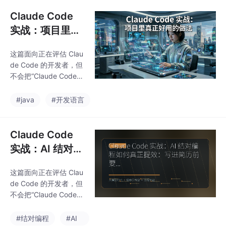
程的思路，把它放到真
入，踩了几个坑，今天
实开发、学习路线和求
Claude Code
把这些经验拆开来聊
职准备里看，顺便讲几
聊。Codex
实战：项目里真
个容易忽略的取舍。这
正好用的做法
次我会从“从线上问题排
这篇面向正在评估 Clau
查切入，重点写风险、
de Code 的开发者，但
监控和回滚”展开，换一
不会把“Claude Code
组场景和例子来讲。回
实战：项目里真正好用
到“Codex 实战：从概
的做法”写成概念清单。
#java
#开发语言
念到可交付结果”这个主
我会按工具实践与经验
题，最重要的不是把名
复盘的思路，把它放到
词背全，而是知道它该
真实开发、学习路线和
Claude Code
放在什么场景
求职准备里看，顺便讲
实战：AI 结对编
几个容易忽略的取舍。
程如何真正提
这次我会从“从团队落地
这篇面向正在评估 Clau
效：写进简历前
角度切入，重点写协
de Code 的开发者，但
作、日志和可维护性”展
要补的工程证据
不会把“Claude Code
开，换一组场景和例子
实战：AI 结对编程如何
来讲。回到“Claude Co
真正提效：写进简历前
#结对编程
#AI
de 实战：项目里真正好