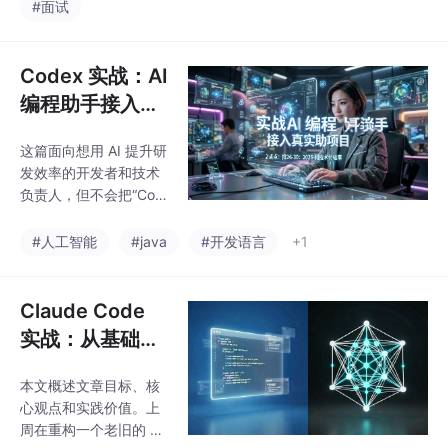
动过生产代码吗？如果
#面试
Claude Code当作"代码
动过，怎么保证不炸
生成器"，而应将其视
库？本文不讲怎么调
为"思维助手"。它最擅
参、怎么写 Prompt，
Codex 实战：AI
而是复盘一次基于线上
编程助手接入真
故障的 AI 修复过程。重
实项目，从问题
点聊聊风险管控、监控
这篇面向想用 AI 提升研
拆解到交付验证
验证和回滚机制，这才
发效率的开发者和技术
是你能在面试里立得住
负责人，但不会把“Cod
的真实经验。回到最开
ex 实战：AI 编程助手
始的简历问题。如果你
接入真实项目，从问题
#人工智能
#java
#开发语言
+1
想靠 AI 经验加分，就别
拆解到交付验证”写成概
只写“会用”，要写“敢用
念清单。我会按真实项
且管用”。具体怎么做？
目落地教程的思路，把
Claude Code
它放到真实开发、学习
实战：从基础调
路线和求职准备里看，
用到稳定运行
顺便讲几个容易忽略的
本文概述文章目标、核
取舍。这次我会从“从一
心观点和实践价值。上
次真实项目复盘切入，
周在重构一个老旧的 Sp
重点写取舍和踩坑”展