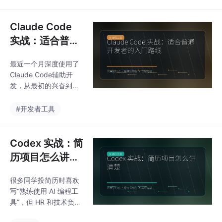
要补的工程证据”写成概
用的做法”这个主题，最
念清单。我会按工具实
重要的不是把名
践与经验复盘的思路，
Claude Code
把它放到真实开发、学
实战：适合普通
习路线和求职准备里
开发者的入门路
看，顺便讲几个容易忽
最近一个月深度使用了
线
略的取舍。这次我会从
Claude Code辅助开
“从团队落地角度切入，
发，从最初的兴奋到现
重点写协作、日志和可
在的理性看待，确实踩
维护性”展开，换一组场
了不少坑。这篇文章不
#开发者工具
景和例子来讲。回到“Cl
打算讲那些高大上的理
aude Code 实战：AI
论，就复盘下在实际项
结对编程如
目中怎么用好这个工
Codex 实战：简
具，特别是在面试时如
历项目怎么讲清
何清晰表达这些经验。
楚
毕竟技术面试中，"用
很多同学投简历时喜欢
过"和"用得好"完全是两
写“熟练使用 AI 编程工
回事。经过几个月的Cla
具”，但 HR 和技术负责
ude Code实践，我总结
人更关心一点：你让 AI
出几点经验：1. 不要把