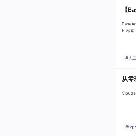
【Ba
Base
库检索，
#人
从零玩
Clau
#type