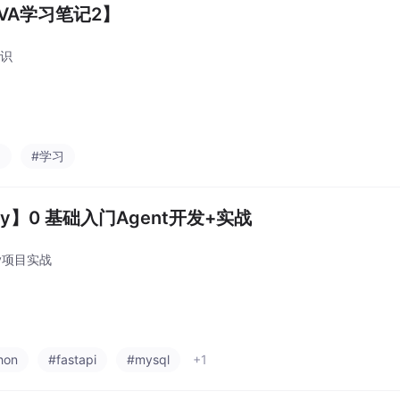
AVA学习笔记2】
知识
a
#学习
fy】0 基础入门Agent开发+实战
fy项目实战
hon
#fastapi
#mysql
+1