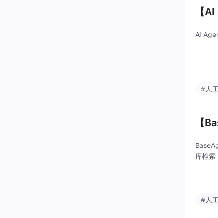
【A
AI Ag
#人
【Ba
Base
库检索，
#人