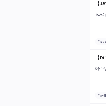
【J
JAVA
#jav
【Di
5个Di
#pyt