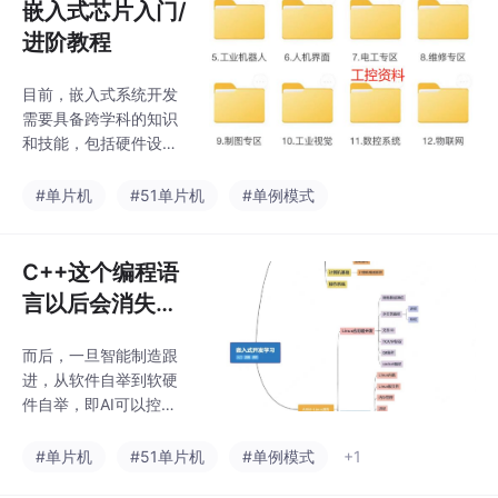
嵌入式芯片入门/
进阶教程
目前，嵌入式系统开发
需要具备跨学科的知识
和技能，包括硬件设
计、软件开发、网络通
信、传感器技术等多个
#单片机
#51单片机
#单例模式
方面，嵌入式行业的人
才培养和需求将成为未
来发展的重要方向之
C++这个编程语
一。通过本培训将系统
言以后会消失
学习芯片嵌入式系统的
吗，就像以前70
基础理论、硬件设计与
而后，一旦智能制造跟
后学的编程语
调试、芯片设计与验
进，从软件自举到软硬
证，以及嵌入式软件开
言？
件自举，即AI可以控制
发与驱动编程等内容，
生产线设计芯片和机
使其具备从系统架构设
械，届时硬件的编程语
#单片机
#51单片机
#单例模式
+1
计到底层编程的全面技
言，比如 FPGA的描述
能。芯片嵌入式课程主