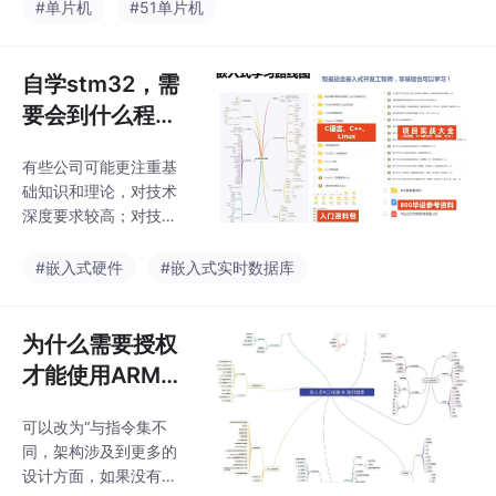
UART、SPI、I2C
#单片机
#51单片机
入门到高级教程+工具
等），以及开发和调试
包」，点个关注，全部
嵌入式系统的技能。我
无偿共享给大家！看是
可能会参加电子竞赛、
自学stm32，需
科班还是自学，一般学
参与学校的项目或者自
校
要会到什么程度
己进行一些小型的嵌入
能找到一份工
式系统开发，以展示我
有些公司可能更注重基
作？
的技能和扩展我的经
础知识和理论，对技术
验。这可以让我更好地
深度要求较高；对技术
发挥自己的才能，实现
有真正的热爱，并愿意
自己的创新想法，并为
不断追求和探索，这样
#嵌入式硬件
#嵌入式实时数据库
社会提供有价值的解决
才能在自学STM32的基
方案。持续学习：由于
础上，更好地找到理想
嵌入式领域的技术发展
的工作机会。熟悉STM
为什么需要授权
迅速，我将保持学习的
32的常用外设和接口，
状态，关注新的技术
才能使用ARM架
如GPIO、I2C、SPI、U
构？
ART、CAN、定时器、
可以改为“与指令集不
ADC等，了解它们的基
同，架构涉及到更多的
本原理、使用方法和特
设计方面，如果没有相
点。具备基本的问题解