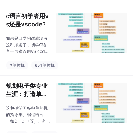
计算需求：嵌入式系统
处理。这些是常见的上
通常用于实时计算和实
位机开发工具，选择适
时响应的场景，如自动
c语言初学者用v
合自己需
驾驶、医疗设备、工业
s还是vscode?
控制等，对高性能和低
延迟的需求较高。人工
如果是自学的话就没有
智能和机器学习：大数
这种顾虑了，初学C语
据是训练和优化人工智
言一般建议用VS cod
能和机器学习模型的基
e，VS对C语言个人觉得
础，通过分析海量数
还是有一些限制，比如
#单片机
#51单片机
据，可以实现预测、推
强制你用安全函数等
荐和自动化等功能。海
等。需要注意的是VS c
量数据处理：随着互联
ode需要自己配置MinG
规划电子类专业
网和物联网的快速发
W，才可以编译C语
展，大量数据被生成和
生涯：打造单片
言。最近很多小伙伴找
收集
机/嵌入式技术专
我，说想要一些 c语言
这包括学习各种单片机
家之路
的资料，然后我根据自
的指令集、编程语言
己从业十年经验，熬夜
（如C、C++等）、外
搞了几个通宵，精心整
设接口和通信协议（如
理了一份「 c语言专业