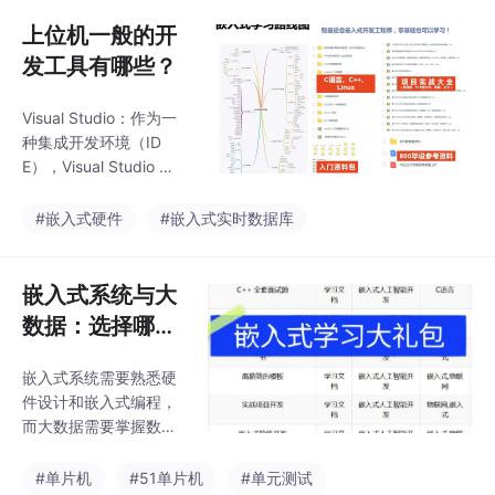
语言，也会渐渐消失。
要包括嵌入式硬件与嵌
最终的情况是人类请求
上位机一般的开
入式软件驱动，理论与
AI设计一款可视电话，
实践实操相结合，对标
发工具有哪些？
它的硬件结构、软件程
企业用
序、空中协议栈都是AI
Visual Studio：作为一
实现的。但出于安全，
种集成开发环境（ID
人类工程师会为AI加入
E），Visual Studio 提
强制解释的功能，即把
供了强大的功能和工
代码逻辑翻译为人类可
具，可用于开发各种类
#嵌入式硬件
#嵌入式实时数据库
读的论文和报告供审计
型的应用程序，包括上
之用，仅此而已。届
位机应用程序。Qt：Qt
时，整个流程会和现在
是一个跨平台的应用程
嵌入式系统与大
相反，即先看到产品，
序开发框架，提供了丰
才有文案和设
数据：选择哪个
富的工具和库，用于构
方向更好？
建图形化的上位机应用
嵌入式系统需要熟悉硬
程序。它提供了许多工
件设计和嵌入式编程，
具箱和函数，可用于开
而大数据需要掌握数据
发各种上位机应用程
处理、分析和机器学习
序，尤其适用于科学和
等技能。实时和嵌入式
#单片机
#51单片机
#单元测试
工程领域的数据分析和