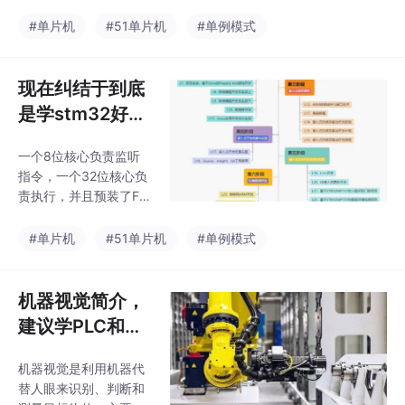
应的IP设计，通常无法
决能力和学习能力，能
强行使用。在第三句话
#单片机
#51单片机
#单例模式
够独立查找资料、解决
中，“指令集这东西说白
问题，并具备实践能
了就是一个规范，也就
力，能够完成基本的工
一个文档就能说明白，
现在纠结于到底
程调试和开发任务。
通常不是什么机密信息”
是学stm32好还
可以改为“指令集是一种
是Arduino好？
规范，可以通过文档来
一个8位核心负责监听
学习，通常不属于机密
指令，一个32位核心负
信息。”可以改为“否
责执行，并且预装了Fre
则，您需要向ARM购买
eRTOSQ，可以调度两
授权，并获得相应的IP
个核心同时工作，真正
#单片机
#51单片机
#单例模式
核设计。在第一句话
实现并行，以保证全双
中，建议加上一些上下
工通信Q状态下不会出
文说明，比如说“在使用
现阻塞。因此，它才能
机器视觉简介，
嵌入式设备时，有些人
在短短几年里建立出庞
会想要强
建议学PLC和上
大的生态，与全球最新
位机的工程师看
的、最有潜力的、最牛
机器视觉是利用机器代
完
逼的技术保持同步。能
替人眼来识别、判断和
用相同的代码，驱动不