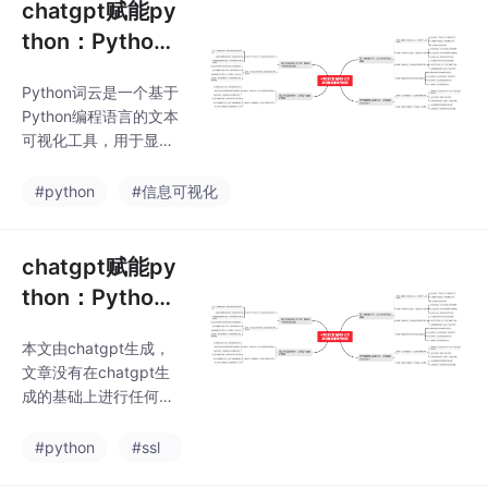
chatgpt赋能py
thon：Python
词云：如何避免
Python词云是一个基于
内容重复？
Python编程语言的文本
可视化工具，用于显示
一个文本中出现频率较
高的单词或短语。它能
#python
#信息可视化
够将这些单词或短语以
不同的颜色、字体大小
和排列方式呈现出来，
chatgpt赋能py
从而提供一个直观的视
thon：Python
觉效果。Python词云广
跳过SSL验证：
泛应用于数据可视化、
本文由chatgpt生成，
安全风险与解决
文本分析、营销推广等
文章没有在chatgpt生
领域。本文由chatgpt
方案
成的基础上进行任何的
生成，文章没有在chat
修改。以上只是chatgp
gpt生成的基础上进行
t能力的冰山一角。作为
#python
#ssl
任何的修改。以上只是c
通用的Aigc大模型，只
hatgpt能力的冰山一