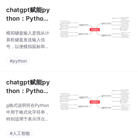
是展现它原本的实力。
角。作为通用的Aigc大
对于颠覆工作方式的Ch
chatgpt赋能py
atGPT，应该选择拥抱
thon：Python
而不是抗拒，未来属于
怎么模拟键盘输
“会用”AI的人。🧡AI职场
模拟键盘输入是指从计
入:一份完整的教
汇报智能办公文案写作
算机键盘发送输入信
效率提升教程 🧡专注于
程
号，以便模拟鼠标和键
AI+职场+办公方向。下
盘操作。这是自动化脚
图是课程的整体大纲下
本编写的一种形式，它
#python
图是AI职场汇报智能办
使您能够执行指定的操
公文案写作效率提升教
作，而无需使用实际的
程中用到的
物理设备。在本文中，
chatgpt赋能py
我们简要介绍了Python
thon：Python
模拟键盘输入的概念以
中的%g格式说
及使用PyAutoGUI的示
g格式说明符在Python
明符
例代码。通过学习并使
中用于格式化字符串，
用这项技术，可以轻松
特别适用于表示浮点
地编写自动化脚本，以
数。%g可以将传递给它
便在不使用实际物理设
的数字格式化为科学计
#人工智能
备的情况下执行操作。