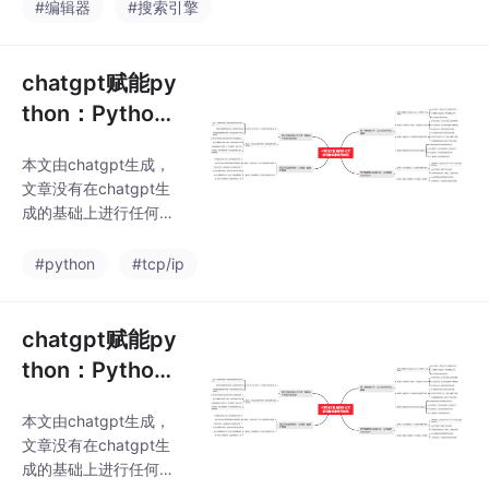
符号（:）来获取列表、
#编辑器
#搜索引擎
图是AI职场汇报智能办
字符串或元组的一个子
公文案写作效率提升教
集，mid函数就是切片
程中用到的
在其中的一种实现。其
chatgpt赋能py
中，list表示要从中获取
thon：Python
中间元素的列表、字符
更改IP地址教程
串或元组，startIndex
本文由chatgpt生成，
表示开始获取的位置，n
文章没有在chatgpt生
umElements表示要获
成的基础上进行任何的
取的元素数量。本文由c
修改。以上只是chatgp
hatgpt生成，文章没有
t能力的冰山一角。作为
#python
#tcp/ip
在chatgpt生成的基础
通用的Aigc大模型，只
上进行任何的修改。以
是展现它原本的实力。
上只是ch
对于颠覆工作方式的Ch
chatgpt赋能py
atGPT，应该选择拥抱
thon：Python
而不是抗拒，未来属于
访问Access数
“会用”AI的人。🧡AI职场
本文由chatgpt生成，
据库
汇报智能办公文案写作
文章没有在chatgpt生
效率提升教程 🧡专注于
成的基础上进行任何的
AI+职场+办公方向。下