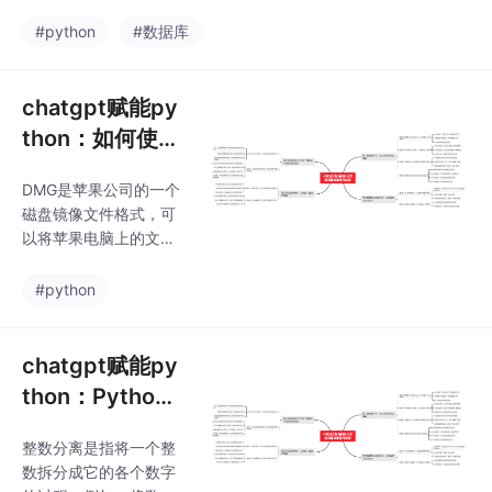
修改。以上只是chatgp
图是课程的整体大纲下
t能力的冰山一角。作为
#python
#数据库
图是AI职场汇报智能办
通用的Aigc大模型，只
公文案写作效率提升教
是展现它原本的实力。
程中用到的
对于颠覆工作方式的Ch
chatgpt赋能py
atGPT，应该选择拥抱
thon：如何使用
而不是抗拒，未来属于
Python打包dm
“会用”AI的人。🧡AI职场
DMG是苹果公司的一个
g文件
汇报智能办公文案写作
磁盘镜像文件格式，可
效率提升教程 🧡专注于
以将苹果电脑上的文件
AI+职场+办公方向。下
或磁盘制作成一个安装
图是课程的整体大纲下
映像，类似于Windows
#python
图是AI职场汇报智能办
上的ISO文件。dmg文
公文案写作效率提升教
件可以在Mac OS X中
程中用到的
双击自动挂载，在文件
chatgpt赋能py
系统视图中作为一个磁
thon：Python
盘或者卷来使用，其中
分离整数：如何
包含着各种文件，如安
整数分离是指将一个整
使用Python分
装程序和应用程序。本
数拆分成它的各个数字
文由chatgpt生成，文
离整数的位数