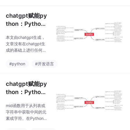
数法或十进制数，具体
PyAutoGUI是一个全面
取决于数字的大小。如
而易于使用的库，可用
果数字太小或太大，%g
chatgpt赋能py
于模拟键盘和鼠标事件
会将其格式化为科学计
thon：Python
数法，否则它将格式化
删除一行的方法
为十进制数。本文由ch
本文由chatgpt生成，
——让代码更整
atgpt生成，文章没有在
文章没有在chatgpt生
chatgpt生成的基础上
洁高效
成的基础上进行任何的
进行任何的修改。以上
修改。以上只是chatgp
只是chatgpt能力的冰
t能力的冰山一角。作为
#python
#开发语言
山一角。作为通用的Aig
通用的Aigc大模型，只
c大模型，只是展现它原
是展现它原本的实力。
本的实力。对于颠覆工
对于颠覆工作方式的Ch
chatgpt赋能py
作方式
atGPT，应该选择拥抱
thon：Python
而不是抗拒，未来属于
中的mid函数
“会用”AI的人。🧡AI职场
mid函数用于从列表或
汇报智能办公文案写作
字符串中获取中间的元
效率提升教程 🧡专注于
素或字符。在Python
AI+职场+办公方向。下
中，我们可以使用切片
图是课程的整体大纲下