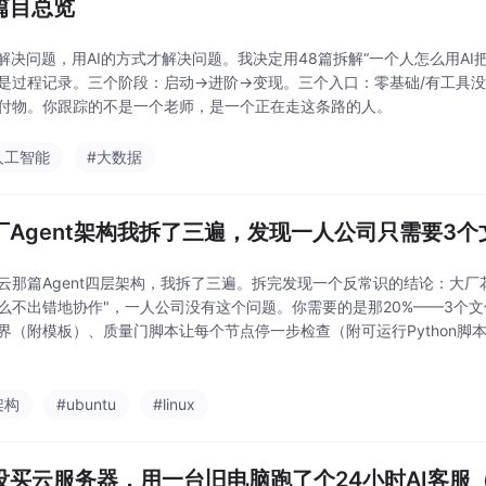
篇目总览
不解决问题，用AI的方式才解决问题。我决定用48篇拆解“一个人怎么用AI
是过程记录。三个阶段：启动→进阶→变现。三个入口：零基础/有工具没
付物。你跟踪的不是一个老师，是一个正在走这条路的人。
人工智能
#大数据
厂Agent架构我拆了三遍，发现一人公司只需要3
云那篇Agent四层架构，我拆了三遍。拆完发现一个反常识的结论：大厂花
么不出错地协作"，一人公司没有这个问题。你需要的是那20%——3个文件搞
界（附模板）、质量门脚本让每个节点停一步检查（附可运行Python脚本）、
升级不记流水账（附写法模板）。不需要花三个月搭编排引擎，今天就能
架构
#ubuntu
#linux
没买云服务器，用一台旧电脑跑了个24小时AI客服