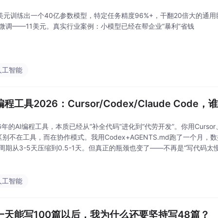
3美元训练出一个40亿参数模型，特定任务精度96%+，干翻20倍大的通
微调——11美元。真实行业案例：小模型已经在帮企业“暴利”省钱
人工智能
编程工具2026：Cursor/Codex/Claude Cod
26年的AI编程工具，本质已经从“补全代码”进化到“代劳开发”。你用Cursor、Co
区别不在工具，而在协作模式。我用Codex+AGENTS.md跑了一个月，数
周期从3-5天压缩到0.5-1天。但真正的瓶颈也变了——不再是“写代码太
。AI编程没有让开发变简单，它让“简单的事”变快了，却把“需要判断的
人工智能
I一天能写100篇以后，我为什么还要坚持写48篇？