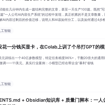
已经能在几分钟内生成一篇结构完整的文章，甚至一天生产100篇。既然“
8篇“一人公司AI内容生产系统”的过程中发现，真正积累的不是文章数量
解AI内容过剩后的价值迁移，说明人和AI该如何分工，以及如何通过4
产，而不是又一篇发完即走的内容。
人工智能
没花一分钱买显卡，在Colab上训了个吊打GPT的
3美元训练出一个40亿参数模型，特定任务精度96%+，干翻20倍大的通
微调——11美元。真实行业案例：小模型已经在帮企业“暴利”省钱
人工智能
ENTS.md + Obsidian知识库 + 质量门脚本：一