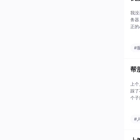
我没
务器
正的
条命
一个
#
帮
上个
踩了
个子
如高
#