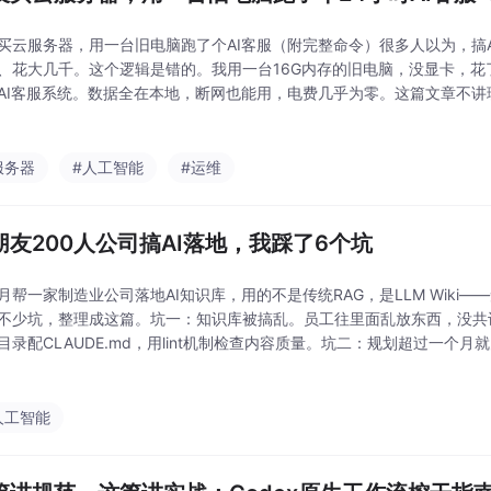
买云服务器，用一台旧电脑跑了个AI客服（附完整命令）很多人以为，搞
、花大几千。这个逻辑是错的。我用一台16G内存的旧电脑，没显卡，花
AI客服系统。数据全在本地，断网也能用，电费几乎为零。这篇文章不讲
令都贴出来，你复制粘贴就能用。它不是笔记，是工具。你不需要成为AI
24小时在线的AI
服务器
#人工智能
#运维
朋友200人公司搞AI落地，我踩了6个坑
月帮一家制造业公司落地AI知识库，用的不是传统RAG，是LLM Wiki
不少坑，整理成这篇。坑一：知识库被搞乱。员工往里面乱放东西，没共
目录配CLAUDE.md，用lint机制检查内容质量。坑二：规划超过一个
频review、及时调整方向。核心问题不是工具，是组织没建立“什么值得
人工智能