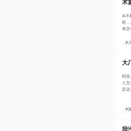
术
AI
程，
有交
#
大
阿里
人怎
定边
判断
#
我