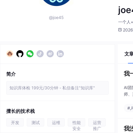
jo
@joe45
一个人+
2026
文
我
简介
AI
知识库体检 199元/30分钟 - 私信备注"知识库"
师、
#
擅长的技术栈
开发
测试
运维
性能
运营
我
安全
推广