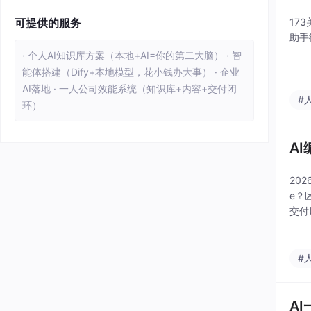
可提供的服务
17
助手
· 个人AI知识库方案（本地+AI=你的第二大脑） · 智
能体搭建（Dify+本地模型，花小钱办大事） · 企业
AI落地 · 一人公司效能系统（知识库+内容+交付闭
#
环）
AI
20
e？
交付
慢”
#
A