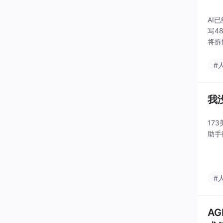
AI
写4
将拆
人资
#
我
17
助手
#
AG