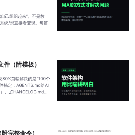
把自己组织起来”。不是教
系统/想直接看变现。每篇
个文件（附模板）
80%篇幅解决的是"100个
定：AGENTS.md给AI
_CHANGELOG.md记
开始写第一个文件
（附完整命令）