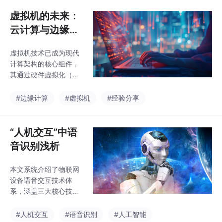
力。核心技术包括自注
工业物联网的应用实
意力机制、预训练-微调
虚拟机的未来：
例，以及安全防护体系
策略和规模效应，可应
构建。最后前瞻性
云计算与边缘计
用于文本生成、智能客
算的核心引擎
服、编程辅助等多个领
虚拟机技术已成为现代
（一）
域。尽管在数据偏见、
计算架构的核心组件，
计算成本和安全性方面
其通过硬件虚拟化（全/
存在局限，但以GPT、
半虚拟化）和操作系统
PaLM为代表的商业产
虚拟化（容器）两种主
#边缘计算
#虚拟机
#经验分享
品和LLaMA等开源生态
要方式，在物理硬件与
持续推动技术发展。未
操作系统之间建立抽象
来趋势将向多模态处
层。主流技术包括VMw
“人机交互”中语
理、专业化应用
are Hyper-V和开源KV
音识别浅析
M，广泛应用于企业私
有云、公有云服务及混
本文系统介绍了物联网
合云环境。当前发展趋
设备语音交互技术体
势聚焦于：跨平台迁移
系，涵盖三大核心技
标准化（OCI/Kata）、
术：语音识别(ASR)、
智能运维（AIOps）以
自然语言处理(NLP)和
#人机交互
#语音识别
#人工智能
及边缘计算场景中的轻