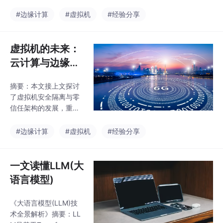
半虚拟化）和操作系统
用，采用Keil/IAR等工具
虚拟化（容器）两种主
#边缘计算
#虚拟机
#经验分享
链进行开发调试。优化
要方式，在物理硬件与
需关注功耗管理（低功
操作系统之间建立抽象
耗模式、动态调
层。主流技术包括VMw
虚拟机的未来：
are Hyper-V和开源KV
云计算与边缘计
M，广泛应用于企业私
算的核心引擎
有云、公有云服务及混
摘要：本文接上文探讨
（二）
合云环境。当前发展趋
了虚拟机安全隔离与零
势聚焦于：跨平台迁移
信任架构的发展，重点
标准化（OCI/Kata）、
分析了虚拟机安全沙箱
智能运维（AIOps）以
的演进方向，包括机密
#边缘计算
#虚拟机
#经验分享
及边缘计算场景中的轻
计算（Confidential Co
量级部署（如Firecrack
mputing）和硬件级隔
er）。
离技术（如Intel SGX、
一文读懂LLM(大
AMD SEV）。在零信任
语言模型)
模型中，虚拟机安全通
过动态边界构建和工作
《大语言模型(LLM)技
负载隔离技术实现。典
术全景解析》摘要：LL
型应用场景涵盖金融科