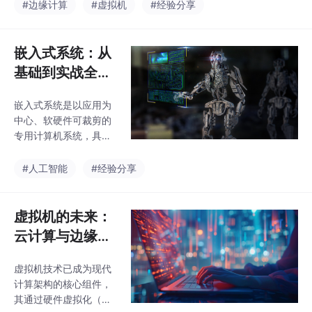
虚拟化（容器）两种主
#边缘计算
#虚拟机
#经验分享
链进行开发调试。优化
要方式，在物理硬件与
需关注功耗管理（低功
操作系统之间建立抽象
耗模式、动态调
层。主流技术包括VMw
嵌入式系统：从
are Hyper-V和开源KV
基础到实战全面
M，广泛应用于企业私
解析
有云、公有云服务及混
嵌入式系统是以应用为
合云环境。当前发展趋
中心、软硬件可裁剪的
势聚焦于：跨平台迁移
专用计算机系统，具有
标准化（OCI/Kata）、
专用性强、资源受限、
智能运维（AIOps）以
实时性要求高等特点。
#人工智能
#经验分享
及边缘计算场景中的轻
系统由硬件（处理器、
量级部署（如Firecrack
存储器、I/O接口）和软
er）。
件（Bootloader、RTO
虚拟机的未来：
S、驱动）组成，广泛
云计算与边缘计
应用于消费电子、工业
算的核心引擎
控制等领域。开发需掌
虚拟机技术已成为现代
（一）
握C/C++语言、硬件接
计算架构的核心组件，
口（GPIO/UART/I2C/S
其通过硬件虚拟化（全/
PI）操作及RTOS应