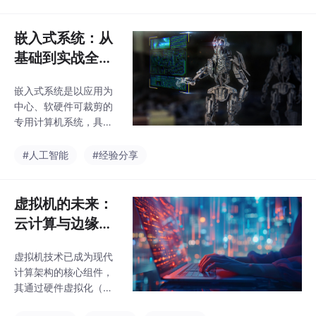
语音合成(TTS)。详细
量级部署（如Firecrack
解析了语音合成技术的
er）。
演进历程，从波形拼接
嵌入式系统：从
到现代神经网络合成；
基础到实战全面
探讨了语音识别的双模
解析
型协作架构及噪声解决
嵌入式系统是以应用为
方案；并分析了自然语
中心、软硬件可裁剪的
言处理的实现难点。同
专用计算机系统，具有
时阐述了硬件创新方
专用性强、资源受限、
案，包括边缘计算优化
实时性要求高等特点。
#人工智能
#经验分享
和多模态交互融合。文
系统由硬件（处理器、
章还展示了智能家居和
存储器、I/O接口）和软
工业物联网的应用实
件（Bootloader、RTO
虚拟机的未来：
例，以及安全防护体系
S、驱动）组成，广泛
构建。最后前瞻性
云计算与边缘计
应用于消费电子、工业
算的核心引擎
控制等领域。开发需掌
虚拟机技术已成为现代
（一）
握C/C++语言、硬件接
计算架构的核心组件，
口（GPIO/UART/I2C/S
其通过硬件虚拟化（全/
PI）操作及RTOS应
半虚拟化）和操作系统
用，采用Keil/IAR等工具