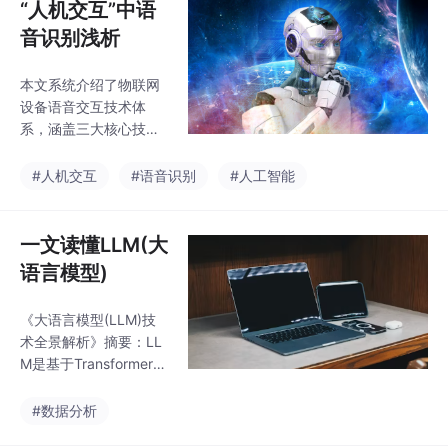
“人机交互”中语
音识别浅析
本文系统介绍了物联网
设备语音交互技术体
系，涵盖三大核心技
术：语音识别(ASR)、
自然语言处理(NLP)和
#人机交互
#语音识别
#人工智能
语音合成(TTS)。详细
解析了语音合成技术的
演进历程，从波形拼接
一文读懂LLM(大
到现代神经网络合成；
语言模型)
探讨了语音识别的双模
型协作架构及噪声解决
《大语言模型(LLM)技
方案；并分析了自然语
术全景解析》摘要：LL
言处理的实现难点。同
M是基于Transformer架
时阐述了硬件创新方
构的深度学习模型，通
案，包括边缘计算优化
过海量数据训练实现强
#数据分析
和多模态交互融合。文
大的语言理解和生成能
章还展示了智能家居和