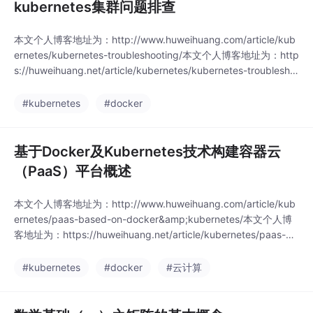
kubernetes集群问题排查
本文个人博客地址为：http://www.huweihuang.com/article/kub
ernetes/kubernetes-troubleshooting/本文个人博客地址为：http
s://huweihuang.net/article/kubernetes/kubernetes-troublesho
oting/1. 查看系统Event事件kubectl describe pod &amp
#kubernetes
#docker
基于Docker及Kubernetes技术构建容器云
（PaaS）平台概述
本文个人博客地址为：http://www.huweihuang.com/article/kub
ernetes/paas-based-on-docker&amp;kubernetes/本文个人博
客地址为：https://huweihuang.net/article/kubernetes/paas-ba
sed-on-docker&amp;kubernetes/【编者的话】目前很多的容器
#kubernetes
#docker
#云计算