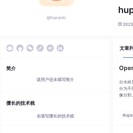
hu
@hupaolo
2023
文章
Ope
简介
该用户还未填写简介
分水岭
分为不
像分割
像分割
擅长的技术栈
割和形
#ope
未填写擅长的技术栈