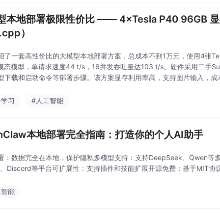
本地部署极限性价比 —— 4×Tesla P40 96GB 显
a.cpp）
绍了一套高性价比的大模型本地部署方案，总成本不到1万元，使用4张Tesla 
模态模型，单请求速度44 t/s，16并发吞吐量达103 t/s。硬件采用二手S
型下载和启动命令等部署步骤。该方案显存利用率高，支持图片输入，成本
下文限制
器学习
#人工智能
enClaw本地部署完全指南：打造你的个人AI助手
署：数据完全在本地，保护隐私多模型支持：支持DeepSeek、Qwen等多种
App、Discord等平台可扩展性：支持插件和技能扩展开源免费：基于MIT
工智能