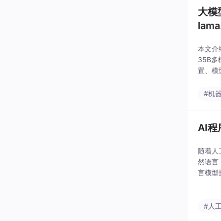
大模型
lam
本文介
35B多
置、模
高、上
#机
AI
随着人
然语言
言模型
高效地
具中受
#人