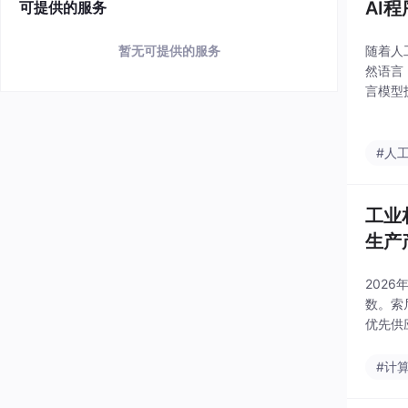
AI
可提供的服务
暂无可提供的服务
随着人
然语言
言模型
高效地
具中受
#人
工业
生产
202
数。索尼
优先供
#计