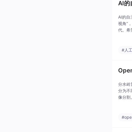
AI
AI的
视角”
代。希
言，我
#人
Ope
分水岭
分为不
像分割
像分割
割和形
#ope