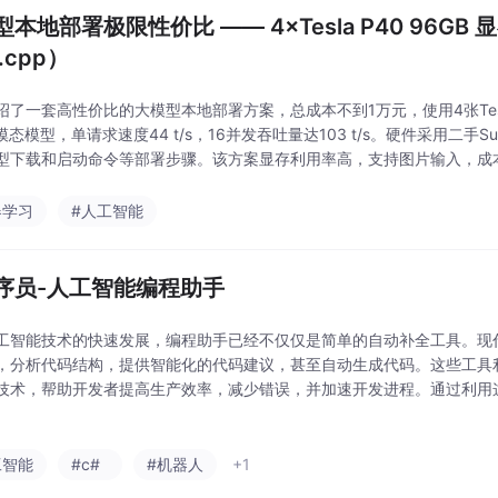
本地部署极限性价比 —— 4×Tesla P40 96GB 显
a.cpp）
绍了一套高性价比的大模型本地部署方案，总成本不到1万元，使用4张Tesla 
模态模型，单请求速度44 t/s，16并发吞吐量达103 t/s。硬件采用二手S
型下载和启动命令等部署步骤。该方案显存利用率高，支持图片输入，成本
下文限制
器学习
#人工智能
程序员-人工智能编程助手
工智能技术的快速发展，编程助手已经不仅仅是简单的自动补全工具。现代
，分析代码结构，提供智能化的代码建议，甚至自动生成代码。这些工具
技术，帮助开发者提高生产效率，减少错误，并加速开发进程。通过利用
完成任务，减少错误，并提升整体开发体验。无论是初学者还是经验丰富
益，优化开发流程
工智能
#c#
#机器人
+1