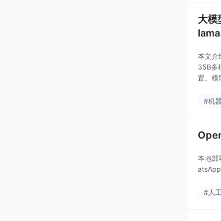
大模型
lam
本文介
35B多
置、模
高、上
#机
Op
本地部
ats
#人