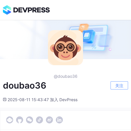
@doubao36
doubao36
关注
2025-08-11 15:43:47 加入 DevPress