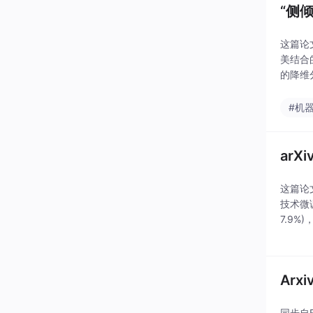
“侧
这篇论
美结合
的降维
关节潜
果你
#机
arX
这篇论
技术微调
7.9%
空），
Arx
同步自E