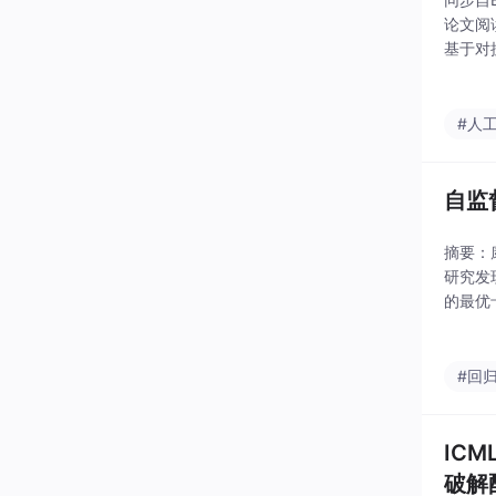
论文阅
基于对
台（Q
#人
自监
摘要：
研究发
的最优
变换；
这一成
#回
IC
破解