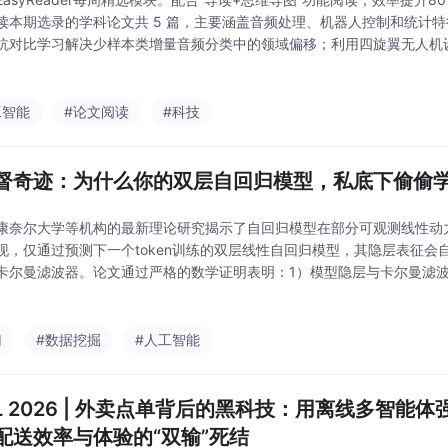
读本期选录的学科论文共 5 篇，主要涵盖音频处理、机器人控制和统计
抗对比学习解决少样本类增量音频分类中的领域偏移；利用四旋翼无人机
uadRocket），并实现自适应推力矢量控制；采用自监督音频模型分析
工智能
#论文阅读
#科技
督奇迹：为什么你的双层自回归模型，私底下偷偷
康奈尔大学等机构的最新理论研究揭示了自回归模型在部分可观测线性动
现，仅通过预测下一个token训练的双层线性自回归模型，其隐层表征会
卡尔曼滤波器。论文通过严格的数学证明表明：1）模型隐层与卡尔曼滤
2）尽管目标函数高度非凸，但所有局部极小都是全局最优；3）给出了
果为理解大语
归
#数据挖掘
#人工智能
ML 2026 | 外卖点单背后的黑科技：用离线多智能体
配送效率与体验的“双输”死结