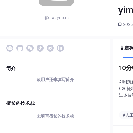
yi
@crazymxm
2025
文章
10
简介
该用户还未填写简介
AI制
026
过多智能
体）。
擅长的技术栈
#人
未填写擅长的技术栈