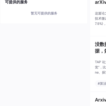
arX
可提供的服务
这篇论
暂无可提供的服务
技术微调
7.9%
空），
没数
据，
TAP
觉”，
ne、探
读即可：
#算
Arx