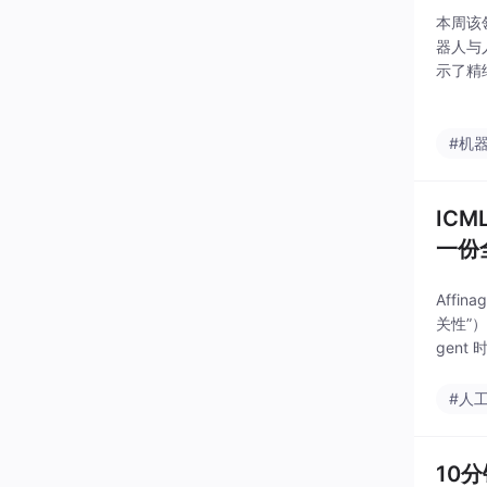
本周该
器人与
示了精
有效解
技术灾
#机
IC
一份
Aff
关性”）
gent
标注自
#人
10