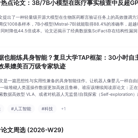
iv热点论文：3B/7B小模型在医疗事实核查中反超GPT-
文提出了一种轻量级开源大模型在生物医药断言验证任务上的高效微调方法
仅1008条样本，7B小模型(Mistral-7B)就能取得88.4%的准确率，超越GPT-
)，同时降低44.5倍成本。论文还揭示了经典数据集SciFact存在结构性漏
导致模型可通过简单规则"作弊"。在无漏洞数据集Heal
据也能练具身智能？复旦大学TAP框架：30小时自
效果媲美百万级专家轨迹
 论文是一篇思想性与实用性兼备的具身智能佳作。让机器人像婴儿一样自由
比一味堆砌人类遥操作数据更加高效且鲁棒。谁应该继续阅读原论文：正在搭建
索数据高效型 VLA、或者对机器人无监督/自我探索（Self-explorati
仅需了解 Embodied AI 最新趋势、或想在宏观层面把握 VLA 数
法
#人工智能
#科技
+1
iv论文周选 (2026-W29)