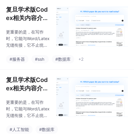
本，直到 Pilot Test 彻
底跑通。旧的路径是“关
复旦学术版Cod
键词-论文-精读”，这让
ex相关内容介绍
你陷在细节里，只见树
与应用方向解析
木，难见森林。而新的
更重要的是，在写作
路径，是从“整体意图”
时，它能与Word/Latex
出发，先用AI工具绘制
无缝衔接，它不止统计
地图，再精准探索。你
引用数，更分析引用语
会发现，创新点往往不
境，区分是“支持”、“对
#服务器
#ssh
#数据库
+2
是凭空想出的，而是从
比”还是“提及”。这能帮
文献集群的“共性不足”
你快速避开那些已被广
中自然浮
泛质疑或边缘化的研
复旦学术版Cod
究，确保你搭建的知识
ex相关内容介绍
基础是坚实的。这是建
与应用方向解析
立信息差的第一步，也
更重要的是，在写作
是最重要的一步。下面
时，它能与Word/Latex
这5个工具构成的组
无缝衔接，它不止统计
合，就是我身边不少高
引用数，更分析引用语
效研究者正在用的“私藏
境，区分是“支持”、“对
#人工智能
#数据库
工作流”。在别人还在用