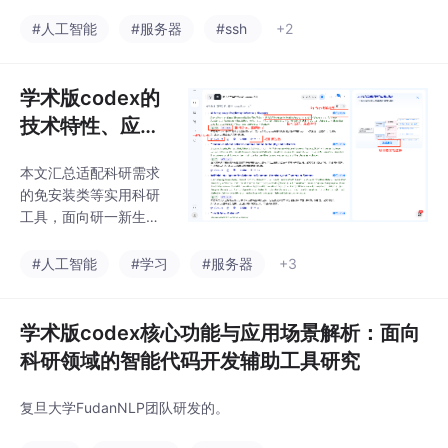
献调研和综述写作，现
息。DR摘要、影响图
在几天就能搞定。过去
#人工智能
#服务器
#ssh
+2
谱。美国国家科学院出
需要反复调试才能复现
版社平台，报告质量极
的实验，现在一键就能
高，覆盖环境、生物、
完成。这三个基于最新
学术版codex的
医学、计算机、工程、
AI技术的科研工具，能
教育等几
技术特性、应用
让你从繁琐的重复性工
场景与学术领域
作中解放出来，专注于
本文汇总适配科研需求
价值解析
真正有价值的创新思
的免安装类等实用科研
考。
工具，面向研一新生等
科研人群，介绍了复旦
出品的全流程覆盖智能
#人工智能
#学习
#服务器
+3
科研平台切问学术、权
威学术数据库中国知
网、专业文献管理工具E
学术版codex核心功能与应用场景解析：面向
ndNote、理工科绘图分
科研领域的智能代码开发辅助工具研究
析软件Origin、团队协
作文档工具石墨文档的
复旦大学FudanNLP团队研发的。
核心功能，可助力解决
科研方向梳理、文献处