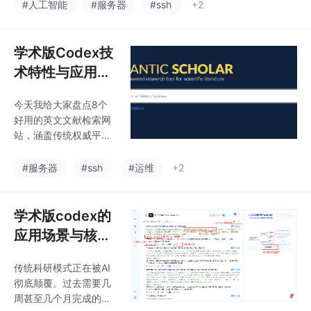
努力了，是“无效劳动变少了”手动搜关键词一篇一篇读论文Word里
#人工智能
#服务器
#ssh
+2
堆文献可以试着换一套流程了。工具不会替你做研究，但
学术版Codex技
术特性与应用场
景研究分析
今天我给大家盘点8个
好用的英文文献检索网
站，涵盖传统权威平台
+ 新一代AI智能工具，
基本能满足自然科学、
#服务器
#ssh
#运维
+2
人文社科、跨学科研究
等各种需求。它支持自
然语言提问，比如直接
学术版codex的
输入“锂离子电池固态电
应用场景与核心
解质最新进展”，AI就能
价值解析
深度理解你的意图，通
传统科研模式正在被AI
过全文检索精准匹配海
彻底颠覆。过去需要几
量论文，还能帮你生成
周甚至几个月完成的文
文献综述、提取关键信