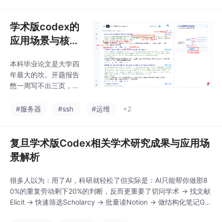
比”还是“提及”。这能帮
“渔网”盲目捕捞时，你
你快速避开那些已被广
已经拿到了一张标明了
泛质疑或边缘化的研
学术版codex的
鱼群位置的“声纳地图”
究，确保你搭建的知识
应用场景与核心
基础是坚实的。这是建
价值解析
立信息差的第一步，也
本科毕业论文是大学四
是最重要的一步。下面
年最大的坎。开题报告
这5个工具构成的组
憋一周写不出三页，找
合，就是我身边不少高
文献翻遍十几个网站还
效研究者正在用的“私藏
是缺关键资料，写正文
#服务器
#ssh
#运维
+2
工作流”。在别人还在用
卡壳半天憋不出一句
“渔网”盲目捕捞时，你
话，降重改到凌晨三点
已经拿到了一张标明了
结果逻辑全乱，答辩前
复旦学术版Codex相关学术研究成果与应用场
鱼群位置的“声纳地图”
一天PPT还没做完。别
景解析
慌，亲测这四个工具能
让你少熬半个月夜，从
很多人以为：用了AI，科研就轻松了但实际是：AI只能帮你做那8
开题到答辩一站式搞定
0%的重复劳动剩下20%的判断，反而更重要了切问学术 → 找文献
所有问题。
Elicit → 快速筛选Scholarcy → 批量读Notion → 做结构化笔记Gra
mmarly → 最后润色整个过程下来，你会明显感觉到：👉不是你更