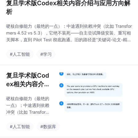
复旦学术版Codex相关内容介绍与应用方向解
析
硬核自修能力（最绝的一点）：中途遇到依赖冲突（比如 Transfor
mers 4.52 vs 5.3），它绝不装死——自主尝试降级安装、重写相
关脚本，直到 Pilot Test 彻底跑通。旧的路径是“关键词-论文-精
读”，这让你陷在细节里，只见树木，难见森林。而新的路径，是
从“整体意图”出发，先用AI工具绘制地图，再精准探索。你会发
#人工智能
#学习
现，创新点往往不是凭空想出的，而是从文献集群的“共性不足”中
自然浮
复旦学术版Cod
ex相关内容介绍
与应用方向解析
硬核自修能力（最绝的
一点）：中途遇到依赖
冲突（比如 Transforme
rs 4.52 vs 5.3），它绝
不装死——自主尝试降
#人工智能
#数据库
级安装、重写相关脚