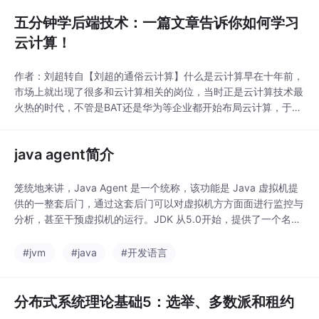
五分钟学后端技术：一篇文章告诉你如何学习
云计算！
作者：刘超转自【刘超的通俗云计算】什么是云计算早在十年前，
市场上就出现了很多和云计算相关的岗位，当时正是云计算技术最
火热的时代，不管是BAT还是华为等企业都开始布局云计算，于是
OpenStack研发、容器研发、底层开发等相关岗位相应地也越来
越多，虽然这几年大数据和AI的风头已经完全压过了云计算，但是
java agent简介
这一门技术仍然在现如今的技术体系中占有很重要的位置。那么，
到底什么是云计算，就是我们每一个要学...
笼统地来讲，Java Agent 是一个统称，该功能是 Java 虚拟机提
供的一整套后门，通过这套后门可以对虚拟机方方面面进行监控与
分析，甚至干预虚拟机的运行。JDK 从5.0开始，提供了一个名为
的工具包：1.jpg借助该包，开发者可以构建一个独立于应用程序
的代理（Agent），用来监测和协助运行在 JVM 上的程序，甚至
#jvm
#java
#开发语言
能够动态替换和修改某些类的定义。这样的特性实际上提供了一种
虚拟机级别的 AO
分布式系统理论基础5：选举、多数派和租约