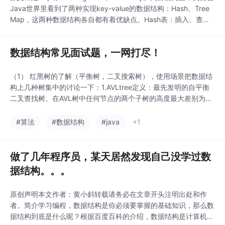
Java世界里看到了两种实现key-value的数据结构：Hash、Tree
Map，这两种数据结构各自都有着优缺点。Hash表：插入、查找
最快，为O(1)；如使用链表实现则可实现无锁；数据有序化需要显
式的排序操作。红黑树：插入、查找为O(logn)，但常数项较小；
数据结构常见面试题，一网打尽！
无锁实现的复杂性很高，一般需要加锁；数...
（1） 红黑树的了解（平衡树，二叉搜索树），使用场景把数据结
构上几种树集中的讨论一下：1.AVLtree定义：最先发明的自平衡
二叉查找树。在AVL树中任何节点的两个子树的高度最大差别为
一，所以它也被称为高度平衡树。查找、插入和删除在平均和最坏
情况下都是O（log n）。增加和删除可能需要通过一次或多次树旋
#算法
#数据结构
#java
+1
转来重新平衡这个树。节点的平衡因子是它的左子树的高度减去它
的右子树的高度（有时相反）。带有平衡
做了几年程序员，某天居然发现自己没学过数
据结构。。。
原创声明本文作者：黄小斜转载请务必在文章开头注明出处和作
者。简介学习编程，数据结构是你必须要掌握的基础知识，那么数
据结构到底是什么呢？根据百度百科的介绍，数据结构是计算机存