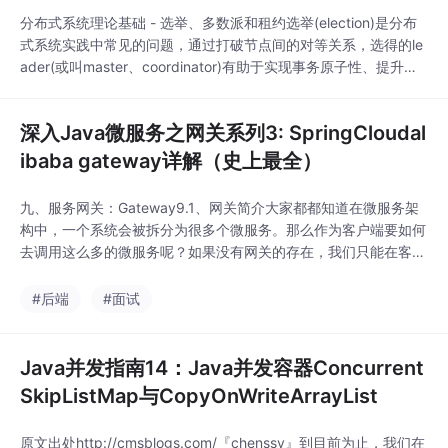
分布式系统理论基础 - 选举、多数派和租约选举(election)是分布
式系统实践中常见的问题，通过打破节点间的对等关系，选得的le
ader(或叫master、coordinator)有助于实现事务原子性、提升决
议效率。 多数派(quorum)的思路帮助我们在网络分化的情况下达
成决议一致性，在leader选举的场景下帮助我们选出唯一leader。
深入Java微服务之网关系列3: SpringCloudal
租约(lease)在一定期限内给予节点特定权利，..
ibaba gateway详解（史上最全）
九、服务网关：Gateway9.1、网关简介大家都都知道在微服务架
构中，一个系统会被拆分为很多个微服务。那么作为客户端要如何
去调用这么多的微服务呢？如果没有网关的存在，我们只能在客户
端记录每个微服务的地址，然后分别去调用。这样的架构会存在许
多的问题：客户端多次请求不同的微服务，增加客户端代码或配置
#后端
#面试
编写的复杂性。认证复杂，每个服务都需要独立认证。存在跨域请
求，在一定场景下处理相对复杂。网关就是为了解
Java并发指南14：Java并发容器Concurrent
SkipListMap与CopyOnWriteArrayList
原文出处http://cmsblogs.com/『chenssy』到目前为止，我们在