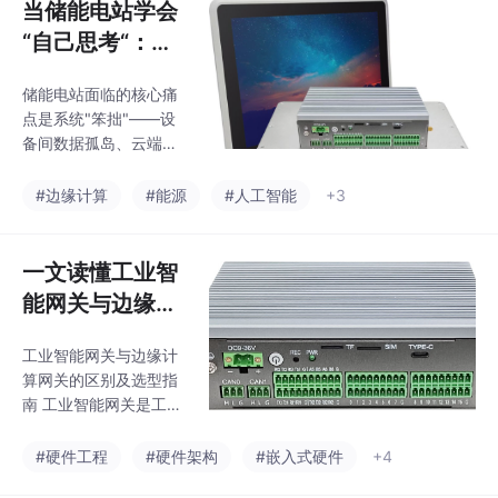
当储能电站学会
“自己思考“：边
缘计算正在改变
储能电站面临的核心痛
能源游戏规则
点是系统"笨拙"——设
备间数据孤岛、云端处
理延迟大、人工巡检效
率低。边缘计算通过本
#边缘计算
#能源
#人工智能
+3
地实时处理数据（如电
池健康预测、毫秒级电
网调频响应），将决策
一文读懂工业智
延迟从秒级降至毫秒
能网关与边缘计
级，显著提升运营效
算网关的区别
率。理想的边缘计算网
工业智能网关与边缘计
关需具备宽温宽压（-2
算网关的区别及选型指
0℃~60℃）、多接口
南 工业智能网关是工业
（6+串口）、AI算力
现场的"翻译官"，主要
（6TOPS NPU）及工
负责协议转换和数据采
#硬件工程
#硬件架构
#嵌入式硬件
+4
业级稳定性。采用国产
集，将不同设备的"方
ARM架构工业平板（如