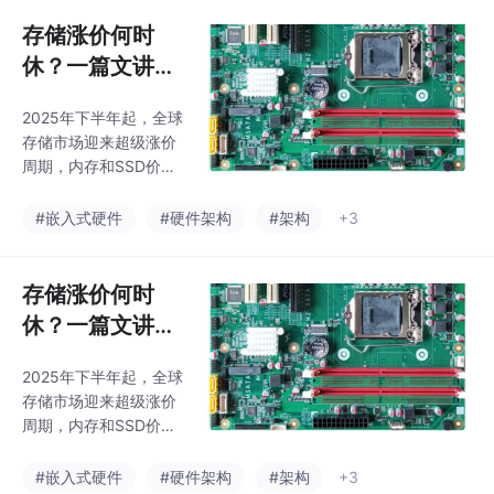
言"统一转换为云端能理
RK3588方案）可同时
解的协议。其核心功能
存储涨价何时
满足智能化与恶劣环境
包括协议转换、数据过
需求
休？一篇文讲清
滤、本地决策和安全隔
楚内存和SSD的
离，适用于工厂数据上
2025年下半年起，全球
前世今生
云、远程监控等场景，
存储市场迎来超级涨价
典型方案采用RK3568
周期，内存和SSD价格
等ARM架构。 边缘计算
暴涨60%-200%。三大
网关则在工业网关基础
存储巨头（三星、SK海
#嵌入式硬件
#硬件架构
#架构
+3
上增加了本地AI算力，
力士、美光）凭借技术
能直接在边缘侧运行AI
垄断和产能调控收割丰
模型，实现毫秒级响
厚利润，其中SK海力士
存储涨价何时
应。其优势在于低延
2025年净利润达297亿
迟、省
休？一篇文讲清
美元。涨价主因包括AI
楚内存和SSD的
服务器需求爆发、原厂
2025年下半年起，全球
前世今生
减产DDR4转向高利润
存储市场迎来超级涨价
产品，以及恐慌性囤
周期，内存和SSD价格
货。工业计算机领域同
暴涨60%-200%。三大
样受影响，施耐基科技
存储巨头（三星、SK海
#嵌入式硬件
#硬件架构
#架构
+3
等厂商被迫调整存储方