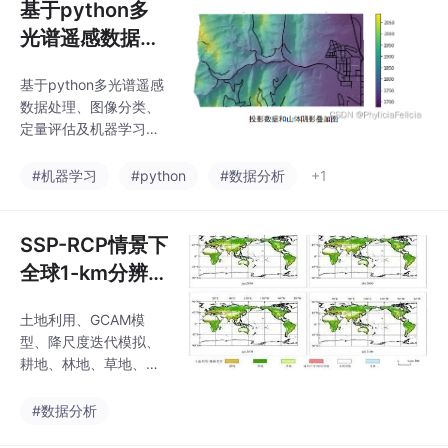
基于python多
光谱遥感数据处
理、图像分类、
基于python多光谱遥感
定量评估及机器
数据处理、图像分类、
学习方法应用
定量评估及机器学习方
法应用：介绍多光谱的
基本概念和理论，介绍
#机器学习
#python
#数据分析
+1
了Landsat数据、哨兵-
2号数据、Aster数据、
Modis数据等多光谱数
SSP-RCP情景下
据说明和下载方法。介
全球1-km分辨率
绍基于ENVI的上述多光
土地利用预测数
谱数据处理方法，包括
土地利用、GCAM模
据集（2020-21
数据辐射定标、大气校
型、降尺度迭代模拟、
正等预处理方法，波段
00）【耕地、林
耕地、林地、草地、城
组合、光谱指数计算、
地、草地、城
乡、工矿、居民用地、
图像监督、非监督分类
未利用地和水体
乡、工矿、居民
#数据分析
等方法。通过矿物识
别，农作物长势评估、
用地、未利用