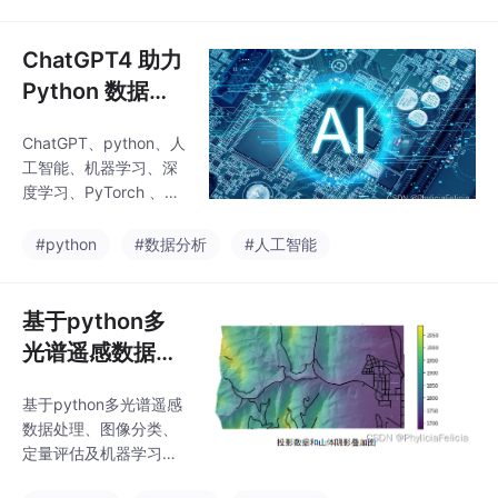
信息、AI人工智能、碳
排放等科研领域教程。
ChatGPT4 助力
Python 数据分
析与可视化、人
ChatGPT、python、人
工智能建模及论
工智能、机器学习、深
文高效撰写
度学习、PyTorch 、文
案撰写与润色、检索文
献、论文写作、制图、
#python
#数据分析
#人工智能
数据预处理、KNN、贝
叶斯分类与SVM 建模、
策树、随机森林、XGBo
基于python多
ost 与LightGBM 建模
光谱遥感数据处
理、图像分类、
基于python多光谱遥感
定量评估及机器
数据处理、图像分类、
学习方法应用
定量评估及机器学习方
法应用：介绍多光谱的