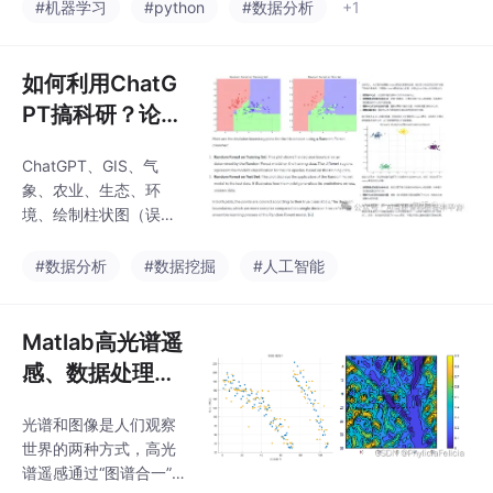
基本概念和理论，介绍
#机器学习
#python
#数据分析
+1
了Landsat数据、哨兵-
2号数据、Aster数据、
Modis数据等多光谱数
如何利用ChatG
据说明和下载方法。介
PT搞科研？论文
绍基于ENVI的上述多光
检索、写作、基
谱数据处理方法，包括
ChatGPT、GIS、气
金润色、数据分
数据辐射定标、大气校
象、农业、生态、环
正等预处理方法，波段
析、科研绘图
境、绘制柱状图（误差
组合、光谱指数计算、
（全球地图、植
线）、散点图、相关网
图像监督、非监督分类
络图、热图、小提琴
被图、箱型图、
#数据分析
#数据挖掘
#人工智能
等方法。通过矿物识
图、箱型图、雷达图、
别，农作物长势评估、
雷达图、玫瑰
玫瑰图、气泡图、森林
土壤质量评价等案例，
图、气泡图、森
图、三元图、三维图
Matlab高光谱遥
提供可借鉴的多
林图等）
等、遥感、数据处理、
感、数据处理与
降尺度、全球植被类型
混合像元分解
分布图、回归模型、遥
光谱和图像是人们观察
感数据处理
世界的两种方式，高光
谱遥感通过“图谱合一”