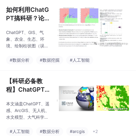
土壤质量评价等案例，
地、水体】
如何利用ChatG
提供可借鉴的多
PT搞科研？论文
检索、写作、基
ChatGPT、GIS、气
金润色、数据分
象、农业、生态、环
析、科研绘图
境、绘制柱状图（误差
（全球地图、植
线）、散点图、相关网
络图、热图、小提琴
被图、箱型图、
#数据分析
#数据挖掘
#人工智能
图、箱型图、雷达图、
雷达图、玫瑰
玫瑰图、气泡图、森林
图、气泡图、森
图、三元图、三维图
【科研必备教
林图等）
等、遥感、数据处理、
程】ChatGPT、
降尺度、全球植被类型
气象、生态、遥
分布图、回归模型、遥
本文涵盖ChatGPT、遥
感、水文、洪
感数据处理
感、ArcGIS、无人机、
水、语言、地
水文模型、大气科学、
质、AI人工智能
生态系统模型、地下水
土壤、数据语言、生物
等领域模型应用
#人工智能
#数据分析
#arcgis
+2