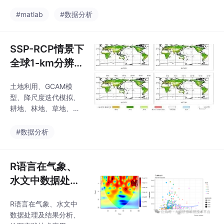
的技术创新将两者结合
起来，大大提高了人们
#matlab
#数据分析
对客观世界的认知能
力，本来在宽波段遥感
中不可探测的物质，在
SSP-RCP情景下
高光谱遥感中能被探
全球1-km分辨率
测。以高光谱遥感为核
土地利用预测数
心，构建大范围、快
土地利用、GCAM模
据集（2020-21
速、远程、定量探测技
型、降尺度迭代模拟、
术，已在矿物填图、土
00）【耕地、林
耕地、林地、草地、城
壤质量参数评估、植
地、草地、城
乡、工矿、居民用地、
被、农作物生长状态监
未利用地和水体
乡、工矿、居民
#数据分析
测等领域取得了突出的
成果，而在药品、食
用地、未利用
物、环境等领域也显示
地、水体】
R语言在气象、
了不可估量的应用潜
力。高光谱技术可以在
水文中数据处理
不同空间尺
及结果分析、绘
R语言在气象、水文中
图实践技术应用
数据处理及结果分析、