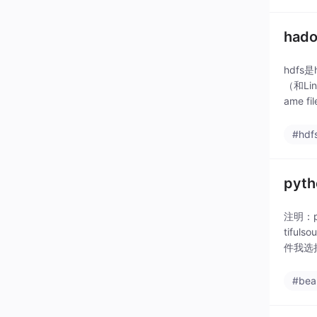
had
hdfs
（和Li
ame fil
#hdf
pyth
注明：p
tifu
件我选
#bea