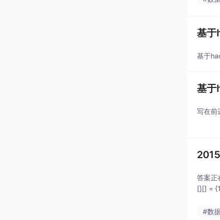
基于h
基于had
基于h
写在前
CentO
20
答案正在更
[][] = 
#数