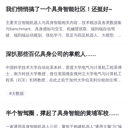
我们悄悄搞了一个具身智能社区！还挺好~
主要关注智能机器人与具身智能相关内容，技术栈涉及各类数据集
与benchmark、具身感知与交互、机械臂抓取、端到端自动驾
驶、端到端运动规划、强化学习、双足与四足机器人、大模型、姿
态估计、大模型量化部署、运动学设计、具身仿真、求职等多个方
向，欢迎加入大家庭一起交流学习！2025年具身智能快速发展，
深扒那些百亿具身公司的掌舵人......
自动驾驶之心平台也一直在积极关注具身相关产业界、学术界的进
展，去年下半年正式推出了我们的具身平台【具身智
中国科学技术大学自动化系本科，普渡大学电气与计算机工程系博
士，南方科技大学教授，曾任美国俄亥俄州立大学电气与计算机工
程系（ECE）长聘教授，在此之前于加州大学伯克利分校担任博士
后研究员、斯坦福大学担任访问学者。北大前沿计算研究中心助理
教授，博士生导师，北大-银河通用具身智能联合实验室和北京智
#大数据
源研究院具身智能研究中心主任，中国具身智能领军人物，国际具
身智能顶尖学者。无论是顶尖学霸的降维打击，还是产业
半个智驾圈，撑起了具身智能的黄埔军校......
一家通用具身智能机器人公司，聚焦于构建机器人“通用大脑”与“操