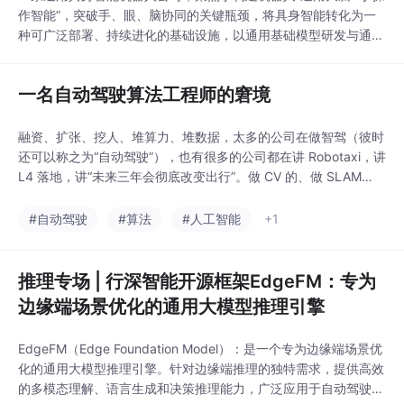
作智能”，突破手、眼、脑协同的关键瓶颈，将具身智能转化为一
种可广泛部署、持续进化的基础设施，以通用基础模型研发与通用
专家模型落地应用双线驱动，致力于为全球客户提供软硬一体、高
可靠性的具身智能解决方案。作为一家智能定义体能，AI定义本体
一名自动驾驶算法工程师的窘境
的公司，众擎正以坚定而持续的资源投入，构建从高动态本体到多
模态基模的数据飞轮，全面引领具身智能的量产跃迁
融资、扩张、挖人、堆算力、堆数据，太多的公司在做智驾（彼时
还可以称之为“自动驾驶”），也有很多的公司都在讲 Robotaxi，讲
L4 落地，讲“未来三年会彻底改变出行”。做 CV 的、做 SLAM
的、做机器人方向的，甚至还有不少做搜广推、大数据的人转过
来。模型、训练框架、部署优化、数据闭环等等，太多的工作和新
#自动驾驶
#算法
#人工智能
+1
的东西，让我会明显感觉自己在变强。虽然我天天吐槽，虽然我也
焦虑，虽然我也会研究大模型、
推理专场 | 行深智能开源框架EdgeFM：专为
边缘端场景优化的通用大模型推理引擎
EdgeFM（Edge Foundation Model）：是一个专为边缘端场景优
化的通用大模型推理引擎。针对边缘端推理的独特需求，提供高效
的多模态理解、语言生成和决策推理能力，广泛应用于自动驾驶、