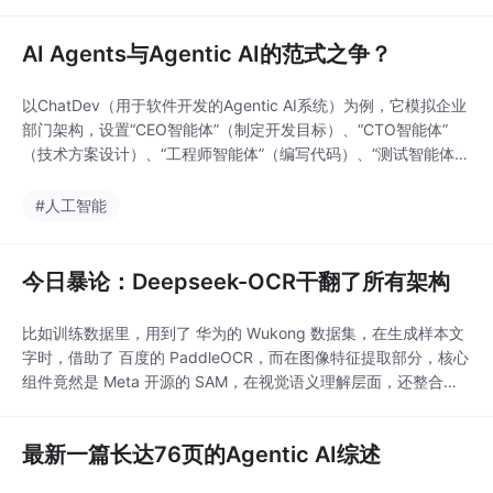
具身智能、机器人控制等边缘端智能系统，助力边缘端大模型应用
的快速部署。所以，今天自动驾驶之心联合行深智能和大家聊聊边
AI Agents与Agentic AI的范式之争？
缘端大模型高效推理引 —EdgeFM。有很多小伙伴咨询我们部署这
块有没有好一些的开源方
以ChatDev（用于软件开发的Agentic AI系统）为例，它模拟企业
部门架构，设置“CEO智能体”（制定开发目标）、“CTO智能体”
（技术方案设计）、“工程师智能体”（编写代码）、“测试智能体”
（检测bug），由“CEO智能体”作为元智能体协调各角色，确保开
发流程顺畅；文章指出，ChatGPT代表的生成式AI是智能体发展的
#人工智能
“ precursor（先驱）”——它首次展现了LLM强大的语言理解与
今日暴论：Deepseek-OCR干翻了所有架构
比如训练数据里，用到了 华为的 Wukong 数据集，在生成样本文
字时，借助了 百度的 PaddleOCR，而在图像特征提取部分，核心
组件竟然是 Meta 开源的 SAM，在视觉语义理解层面，还整合了
OpenAI 的 CLIP 模型。我们写的 Prompt，会被转换成一大堆的 t
oken 给大模型，我们提供的参考资料，会被转换成一大堆的 toke
最新一篇长达76页的Agentic AI综述
n 给大模型，就算是能识别图像的多模态的大模型，也