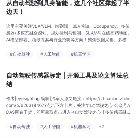
从自动驾驶到具身智能，这几个社区撑起了半
边天！
这里主要关注VLA/VLM、端到端、BEV感知、Occupancy、多传
感器/多模态融合感知、规划控制与预测、SLAM与在线高精地图、
AI模型部署、领域方案与行业招聘等方向！聚焦数据采集、多模态
大模型、VLA、VLN、Diffusion、sim2real、强化学习、运动控
制、感知融合、规控与端到端、机器人仿真、双足机器人、四足机
#自动驾驶
#人工智能
#机器学习
器人、机械臂、产品开发、自动标注等多个方向。覆盖人工智能(C
V、AI、
自动驾驶传感器标定 | 开源工具及论文算法总
结
作者|eyesighting 编辑|汽车人原文链接：https://zhuanlan.zhihu.
com/p/626318467?点击下方卡片，关注“自动驾驶之心”公众号A
DAS巨卷干货，即可获取点击进入→自动驾驶之心【多传感器融
合】技术交流群后台回复【多传感器融合综述】获取图像/激光雷
达/毫米波雷达融合综述等干货资料！1前言传感器标定和时间同步
#自动驾驶
#人工智能
#机器学习
+2
是整个ADAS系统的基础。传感器标定多维度...