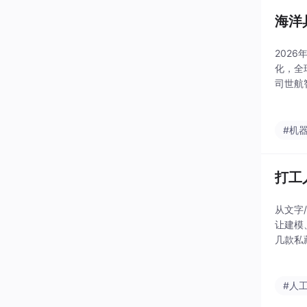
海洋
202
化，全
司世航
业资本
#机
打工
从文字
让建模
几款私
#人