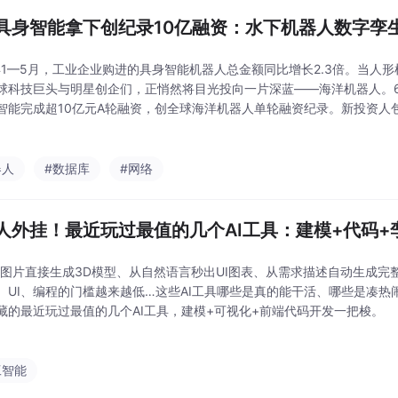
具身智能拿下创纪录10亿融资：水下机器人数字孪
6年1—5月，工业企业购进的具身智能机器人总金额同比增长2.3倍。当人
球科技巨头与明星创企们，正悄然将目光投向一片深蓝——海洋机器人。6
智能完成超10亿元A轮融资，创全球海洋机器人单轮融资纪录。新投资人
、新加坡淡马锡旗下Vertex Growth、中信集团农业产业基金；金沙江
器人
#数据库
#网络
人外挂！最近玩过最值的几个AI工具：建模+代码+
/图片直接生成3D模型、从自然语言秒出UI图表、从需求描述自动生成完整应
、UI、编程的门槛越来越低…这些AI工具哪些是真的能干活、哪些是凑热
藏的最近玩过最值的几个AI工具，建模+可视化+前端代码开发一把梭。
工智能