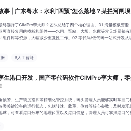
故事 | 广东粤水：水利“四预”怎么落地？某拦河闸
最终选择了CIMPro孪大师？团队总结了四个核心理由。01 海量模板资
业可直接复用的模板和组件——水闸、泵站、大坝、水库等常见场景都有
UI组件库等资源，大幅减少重复性工作。02 零代码/低代码一站式开发从
、交互逻辑定义，通过拖拽配置即可完成，也可通过JavaScript API进
数据
#人工智能
孪生港口开发，国产零代码软件CIMPro孪大师，
！
全预警、生产调度指挥等精细化管控系统，码头管理人员能够实时掌握门
各类关键设备的运行状态，包括转速、载重、位移等核心参数，及时发现
地球，可查看港口分布的地理位置以及港口信息，管理人员可掌握港口的
气信息、航运路线、作业情况等综合运行情况，辅助管理者全面掌控港口
头、塔吊区、泊位、岸桥
维