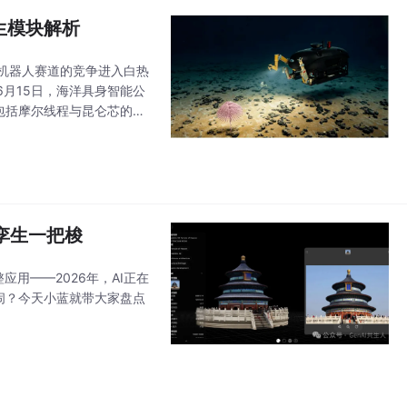
生模块解析
形机器人赛道的竞争进入白热
月15日，海洋具身智能公
包括摩尔线程与昆仑芯的产
创投朱啸虎已连续五轮加注（
孪生一把梭
用——2026年，AI正在
闹？今天小蓝就带大家盘点