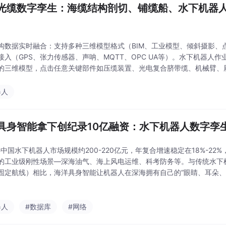
光缆数字孪生：海缆结构剖切、铺缆船、水下机器
构数据实时融合：支持多种三维模型格式（BIM、工业模型、倾斜摄影、
接入（GPS、张力传感器、声呐、MQTT、OPC UA等）。水下机器人作
的三维模型，点击任意关键部件如压缆装置、光电复合脐带缆、机械臂、
时呈现其当前角度、作业深度、运行状态和历史维护记录。数字孪生，正是
透
器人
具身智能拿下创纪录10亿融资：水下机器人数字孪
6年中国水下机器人市场规模约200-220亿元，年复合增速稳定在18%-22
的工业级刚性场景—深海油气、海上风电运维、科考防务等。与传统水下机器
固定航线）相比，海洋具身智能让机器人在深海拥有自己的“眼睛、耳朵、
干边适应，在人类到不了的地方独立把活干了。目前，海洋具身智能已在
器人
#数据库
#网络