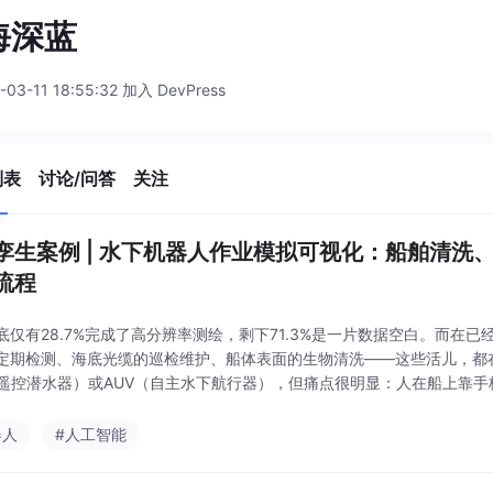
海深蓝
-03-11 18:55:32 加入 DevPress
列表
讨论/问答
关注
孪生案例 | 水下机器人作业模拟可视化：船舶清洗
流程
底仅有28.7%完成了高分辨率测绘，剩下71.3%是一片数据空白。而在
定期检测、海底光缆的巡检维护、船体表面的生物清洗——这些活儿，都
（遥控潜水器）或AUV（自主水下航行器），但痛点很明显：人在船上靠
，遇到复杂地形或突发状况只能靠经验硬扛；培训一个合格的水下机器人
训练，
器人
#人工智能