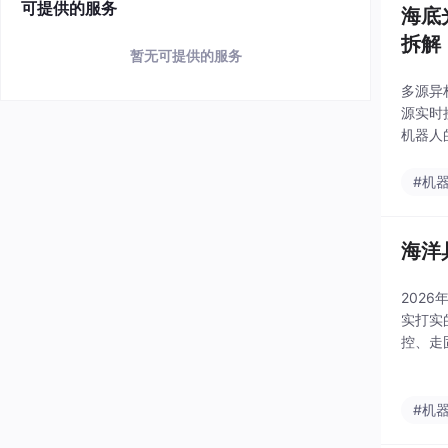
可提供的服务
海底
拆解
暂无可提供的服务
多源异
源实时
机器人
等，实
与运维
#机
海洋
202
实打实
控、走
学、边
风
#机