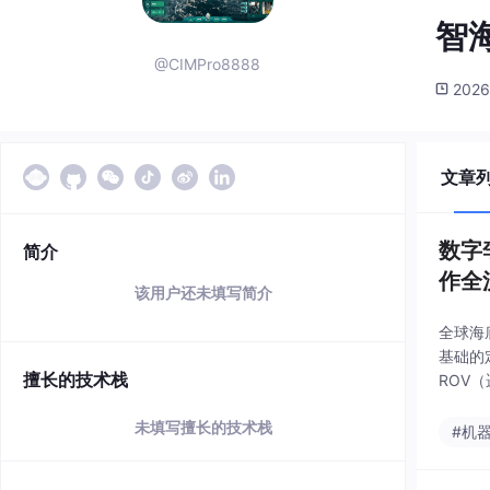
智
@CIMPro8888
2026
文章
数字
简介
作全
该用户还未填写简介
全球海
基础的
擅长的技术栈
ROV
精度低
未填写擅长的技术栈
际下水
#机