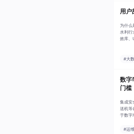
用户
为什么
水利行
效库、
据对接
#大
数字
门槛
集成安
送机等
于数字
量、天
场、码
#运