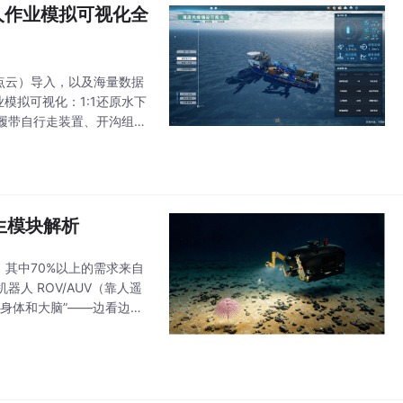
人作业模拟可视化全
点云）导入，以及海量数据
业模拟可视化：1:1还原水下
履带自行走装置、开沟组件
提升这条“水下命脉”建设
生模块解析
%，其中70%以上的需求来自
人 ROV/AUV（靠人遥
身体和大脑”——边看边
船舶清洗、海洋光伏、海上