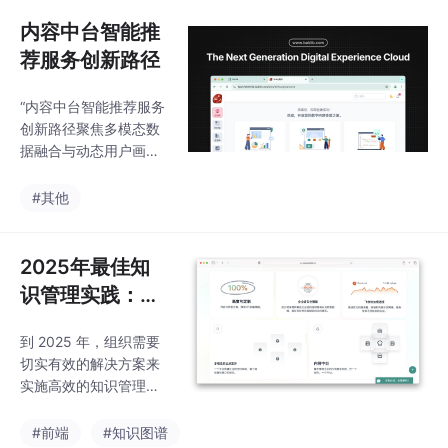
内容中台智能推
荐服务创新路径
“内容中台智能推荐服务
创新路径聚焦多模态数
据融合与动态用户画像
构建，通过深度学习算
法实现场景化内容匹
#其他
配，结合实时反馈机制
优化推荐策略，构建全
链路智能化服务体系，
2025年最佳知
助力企业实现精准触达
识管理实践：当
与用户价值深度挖掘。”
今企业的必备要
到 2025 年，组织需要
素
切实有效的解决方案来
实施高效的知识管理。
借助人工智能平台，现
在企业能够彻底改变捕
#前端
#知识图谱