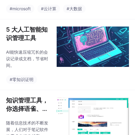
理时可能遇到的各种困
惑。在此，我们盘点了
#microsoft
#云计算
#大数据
企业做知识管理时遇到
的困惑类型，并就如何
解决这些困惑提出了建
5 大人工智能知
议。
识管理工具
AI能快速压缩冗长的会
议记录或文档，节省时
间。
#零知识证明
知识管理工具，
你选择语雀、Ba
klib、Notion还
随着信息技术的不断发
是FlowUs？
展，人们对于笔记软件