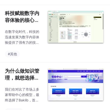
获、共享和使用知识的
方式。
科技赋能数字内
容体验的核心技
术探索
在数字化时代，科技的
迅速发展为数字内容体
验提供了强有力的技术
支持。本文探讨核心技
术如何赋能数字内容体
#其他
验，分析新兴技术如人
工智能、虚拟现实与区
块链等在内容创作、传
为什么做知识管
播及消费中的应用，揭
理，就想选择Ba
示它们如何提升用户体
klib呢？
验，为未来的数字内容
我们在对比了市场上多
生态带来创新机遇。
家帮助中心的模型，最
终选择了Baklib，首先
因为Baklib是一家具有S