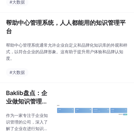
aaS互联网基因的公
#大数据
司，和米多的SaaS基因
不谋而合，其次是它有
配套的20多套帮助中心
帮助中心管理系统，人人都能用的知识管理平
模板可供使用，完美支
台
持PC、H5和小程序三
端，与米多未来对帮助
帮助中心管理系统通常允许企业自定义和品牌化知识库的外观和样
中心的规划契合度非常
式，以符合企业的品牌形象。这有助于提升用户体验和品牌认知
高，另外它可以免开发
度。
直接应用，后台管理和
前端交互都较其他第三
#大数据
方框架有明显的灵活性
和交互体验上的优势，
所以综合对比后选择了
Baklib盘点：企
Baklib。Ba
业做知识管理时
遇到的困惑类型
作为一家专注于企业知
有哪些？
识管理的公司，深入了
解了企业在进行知识管