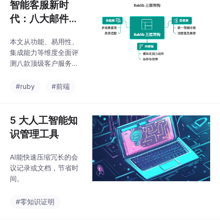
智能客服新时
代：八大邮件管
理软件深度评测
本文从功能、易用性、
与Baklib推荐
集成能力等维度全面评
测八款顶级客户服务邮
件管理软件，并特别推
荐AI驱动的知识与内容
#ruby
#前端
管理平台——Baklib，
助力企业打造智能化客
户服务体验。
5 大人工智能知
识管理工具
AI能快速压缩冗长的会
议记录或文档，节省时
间。
#零知识证明