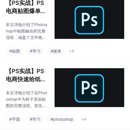
【PS实战】PS
电商贴图爆单技
巧
本文详细介绍了Photos
hop中贴图融合的完整
流程，涵盖了文件格式
处理、主体选择、图层
剪切、混合模式设置和
#贴图
#学习
#媒体
+4
滤镜扭曲应用等关键步
骤。首先强调PSD格式
的重要性，随后讲解如
【PS实战】PS
何精准选择主体并创建
电商快速给纸杯
剪切蒙版限制贴图范
贴百张图
围。重点介绍了正片叠
本文详细介绍了在Phot
底混合模式的自然融合
oshop中为杯子添加贴
效果，以及置换滤镜使
图的完整流程。首先通
贴图贴合主体轮廓的技
过快速选择工具抠出杯
巧。最后提供了风格适
子主体，创建辅助图层
#平面
#学习
#photoshop
+4
配建议和常见问题解决
帮助定位；然后将杯子
方案，如边缘溢出处理