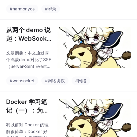
卡片
的实现方案。作者在调
试AI打车功能时，发现
#harmonyos
#华为
现有工具（HiLog、Dev
Eco Profiler、Charle
s）无法直观查看SSE流
从两个 demo 说
式请求的每帧数据和最
起：WebSocke
终卡片内容，因此设计
t 和 SSE 到底差
了一个类似浏览器开发
文章摘要：本文通过两
在哪？
者工具的Network面
个鸿蒙demo对比了SSE
板。 方案采用三层架
（Server-Sent Event
构： 数据层：定义Net
s）和WebSocket的核
Record和NetFrame模
心区别。SSE是基于HT
#websocket
#网络协议
#网络
型，使用@ObservedV
TP的单向通信，适合服
2和@T
务器主动推送场景（如
AI逐字回复）；WebSo
Docker 学习笔
cket是双向通信协议，
记（一）：为什
适合实时互动场景（如
么需要镜像、容
聊天室）。关键区别在
我以前对 Docker 的理
器和仓库？
于：SSE实现简单但只
解很简单：Docker 好
能单向推送，WebSock