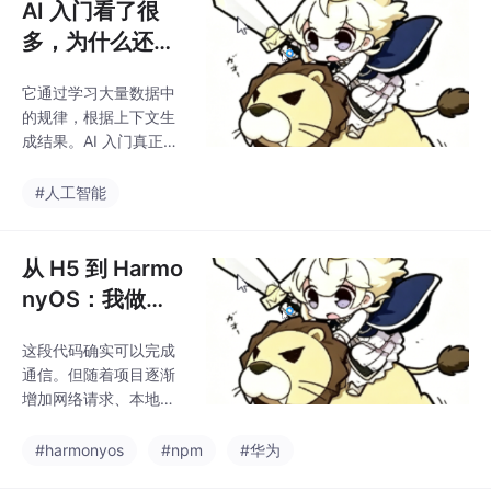
AI 入门看了很
多，为什么还是
不懂？从 Prom
它通过学习大量数据中
pt、AI 工具到大
的规律，根据上下文生
模型原理一次讲
成结果。AI 入门真正困
清楚
难的地方，不是某个概
念特别复杂，而是各种
#人工智能
概念经常混在一起出
现。初学者不需要一开
始就研究复杂数学公
从 H5 到 Harmo
式，也不需要记住所有
nyOS：我做了
工具。用 AI 解释一段代
一个 npm + OH
码；用 AI 整理一次报
这段代码确实可以完成
PM 双端发布的
错；用 AI 拆分一个需
通信。但随着项目逐渐
求；用 AI 生成一个最小
ArkWeb JSBrid
增加网络请求、本地存
Demo；再通过编译和
ge 框架
储、剪贴板、超时、并
运行验证结果。当你完
发调用、错误处理和 Ty
#harmonyos
#npm
#华为
成几次真实闭环后，会
peScript 类型约束，最
发现自己不只是“会问 A