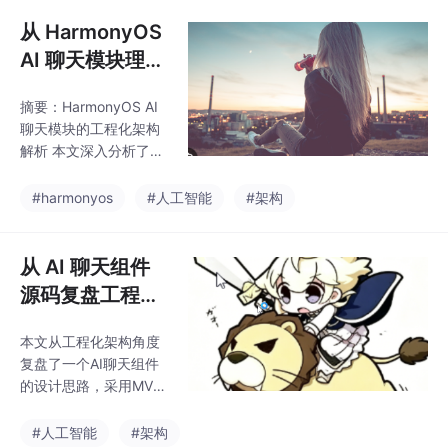
初的通信代码很容易变
I”，而是在逐渐学会：
成一组难以维护的回调
从 HarmonyOS
如何把 A
和switch。为了解决这
AI 聊天模块理解
些问题，我独立设计并
工程化架构：M
实现了。H5 SDK→ np
摘要：HarmonyOS AI
VVM、Controll
m→ OHPM架构设计→
聊天模块的工程化架构
H5 SDK→ HAR 打包→
er、Provider、
解析 本文深入分析了Ha
npm 发布→ OHPM 发
请求封装与 SSE
rmonyOS AI聊天模块的
布→ React + Harmony
架构设计，重点阐述了
#harmonyos
#人工智能
#架构
OS 独立 Demo→ 公共
其工程化思想。该模块
包
采用分层架构，包含页
面入口、UI组件、状态
从 AI 聊天组件
管理、业务流程控制、
源码复盘工程化
AI平台适配、网络请求
架构：MVVM、
封装等多个层次。核心
本文从工程化架构角度
解耦、Provider
架构采用MVVM模式，
复盘了一个AI聊天组件
通过ViewModel实现UI
与 SSE 流式响应
的设计思路，采用MVV
与业务逻辑的解耦，状
M模式实现分层解耦。
态变化自动驱动UI更
核心链路包括：页面入
#人工智能
#架构
新。模块还实现了Contr