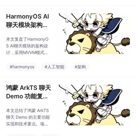
口装配配置和Provide
oller流程编排、Provid
r，聊天容器组合UI并创
建ViewModel，Control
HarmonyOS AI
ler编排消息发送流程，
聊天模块架构复
Provider适配不同AI平
盘：从 UI、状
台，HttpClient处理网
本文复盘了HarmonyO
态、Controller
络请求。通过ViewMod
S AI聊天模块的架构设
el连接UI和业务，Contr
到 Provider、S
计，采用MVVM模式分
oller执行业务后更新状
SE 与业务卡片
层实现。入口页面负责
态触发UI刷新。关键设
装配能力，聊天组件管
#harmonyos
#人工智能
#架构
计包括：用户消息立即
理状态和UI。核心架构
显
包括：ViewModel作为
状态中心，Controller处
鸿蒙 ArkTS 聊天
理业务流程，Provider
Demo 功能复
适配不同AI平台，Http
盘：真实 SSE、
Client封装请求，Parse
本文总结了鸿蒙 ArkTS
多轮会话、暂停
r解析数据，业务卡片组
聊天 Demo 的主要功能
件展示内容。文章重点
输出、历史记录
实现和技术要点。项目
分析了各层职责划分，
与防崩溃修复
通过分层架构设计，实
强调Controller与ViewM