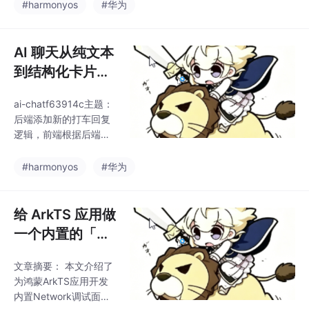
现了真实 SSE 流式回
#harmonyos
#华为
odel分离、Prov
复、多轮对话、暂停输
出、历史记录恢复等功
能。核心采用"AI占位消
AI 聊天从纯文本
息+内容追加"的方案简
到结构化卡片：
化状态管理，通过 View
SSE done 帧携
Model 维护会话状态，
ai-chatf63914c主题：
带 card + 历史
并妥善处理了跨页面数
后端添加新的打车回复
据同步和异常情况。文
记录卡片恢复实
逻辑，前端根据后端返
章详细介绍了流式消息
战
回type字段判断是否需
处理、历史上下文携
要把回复渲染成卡片，
#harmonyos
#华为
带、持久化方案等技术
并持久化card数据，保
细节，展示了从基础聊
证历史记录也能恢复卡
天到接近生产环境的完
片样式。
给 ArkTS 应用做
整演进
一个内置的「Ne
twork 面板」：
文章摘要： 本文介绍了
实时看清 SSE 每
为鸿蒙ArkTS应用开发
一帧和最后那张
内置Network调试面板