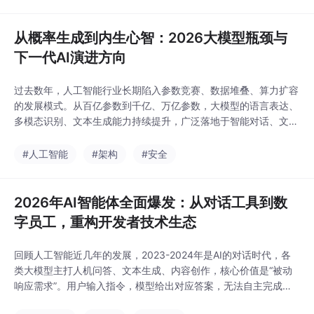
量参数记忆数据分布，通过暴力算力穷举匹配答案。就像从零开始
演算万物，每一次推理都是局部冷启动，没有固化的底
从概率生成到内生心智：2026大模型瓶颈与
下一代AI演进方向
过去数年，人工智能行业长期陷入参数竞赛、数据堆叠、算力扩容
的发展模式。从百亿参数到千亿、万亿参数，大模型的语言表达、
多模态识别、文本生成能力持续提升，广泛落地于智能对话、文案
创作、代码辅助、图文生成等场景。单纯扩大模型参数、堆砌训练
数据，无法从本质上提升人工智能的认知能力。当前所有主流大模
#人工智能
#架构
#安全
型，本质属于统计拟合模型，核心工作逻辑是基于海量语料统计概
率，拼接最优文本序列，而非真正理解语义、拥有自我认知
2026年AI智能体全面爆发：从对话工具到数
字员工，重构开发者技术生态
回顾人工智能近几年的发展，2023-2024年是AI的对话时代，各
类大模型主打人机问答、文本生成、内容创作，核心价值是“被动
响应需求”。用户输入指令，模型给出对应答案，无法自主完成复
杂、多步骤的落地任务，存在极大的场景局限性。而进入2026