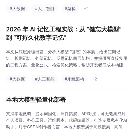
结论。这一现象就是行业内统称的大模型幻觉（LLM Hallucinatio
n）。也是制约大模型从“演示demo”走向“企业生产级落地”的核心
#大数据
#人工智能
#架构
+2
瓶颈。很多新手开发者认为幻觉是模型精度不足导致，只需微调模
型即可解决，但在实际工程落地
2026 年 AI 记忆工程实战：从 “健忘大模型”
到 “可持久化数字记忆”
本文从底层原理出发，分析大模型 “健忘” 的本质，给出短期记
忆、长期记忆、外部记忆、反思记忆四层架构，并提供可直接复用
的工程方案、量化公式、检索优化策略，帮助开发者低成本构建具
备稳定人格、持续学习、可回溯记忆的企业级 AI 系统。哪怕 128k
窗口，在连续对话、长文档、多轮任务下，依然会溢出、被截断、
#大数据
#人工智能
#系统架构
+2
早期信息被稀释。长期记忆不能 “一刀切”，必须有权重、有衰减、
有激活、有遗忘。作用：用户画像、历
本地大模型轻量化部署
支持本地微调、提示词固化、插件拓展、API对接，可无缝集成到
个人项目、办公工具、运维脚本、代码编辑器，打造专属私有化AI
助手。对于CSDN创作者而言，本地大模型属于高频搜索、高阅
读、高推荐、易过原创的技术赛道，内容实操性强、无敏感信息、