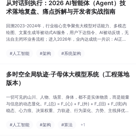
从对话到执行：2026 AI智能体（Agent）技
术落地复盘、痛点拆解与开发者实战指南
回溯2023-2024年，行业核心竞争聚焦大模型对话能力、多模态
绘图、文案生成等被动式AI服务，用户下达指令、AI被动反馈，无
法自主闭环业务流程；进入2026年，业内达成统一共识：AI正式
迈入Agent行动时代，智能体取代纯对话大模型，成为企业数字
化、程序员业务开发、产业智能化升级的核心载体。
#人工智能
#架构
#系统架构
多时空全局轨迹·子母体大模型系统（工程落地
版本）
一切可见的山川、人物、场景、身体，都不是实体物质，而是能量
与信息的动态显化。F_{总} = F_{心} + F_{外} + F_{旧} + F_{境}内
稳态、心力痕、决策权重、力轨迹、行为渠化、力势、主线择优、
自我内核。F_{总} = F_{心}+F_{外}+F_{旧}+F_{境}- 8维方向：生
存、愉悦、稳定、探索、归属、成就、安全、成长。8维：生存、
#人工智能
#架构
#算法
+1
愉悦、稳定、探索、归属、成就、安全、成长。-