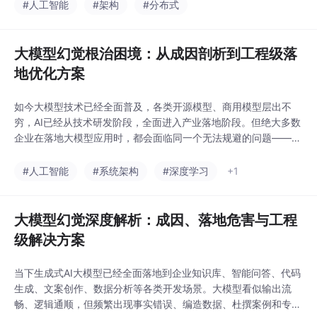
年，人工智能完成关键性迭代，正式迈入行动时代。以AI智能体为
#人工智能
#架构
#分布式
核心的新技术形态彻底打破传统模型的局限，不再局限于问答交
互，能够自主理解用户目标、拆解复杂任务、联动
大模型幻觉根治困境：从成因剖析到工程级落
地优化方案
如今大模型技术已经全面普及，各类开源模型、商用模型层出不
穷，AI已经从技术研发阶段，全面进入产业落地阶段。但绝大多数
企业在落地大模型应用时，都会面临同一个无法规避的问题——大
模型幻觉。所谓大模型幻觉，指大语言模型在生成内容时，脱离真
实知识库、违背客观事实、编造数据与文献，输出看似逻辑通顺、
#人工智能
#系统架构
#深度学习
+1
实则完全错误的内容。不同于程序报错可以精准定位修复，模型幻
觉具备极强的随机性、隐蔽性。很多错误答案语句通顺、逻
大模型幻觉深度解析：成因、落地危害与工程
级解决方案
当下生成式AI大模型已经全面落地到企业知识库、智能问答、代码
生成、文案创作、数据分析等各类开发场景。大模型看似输出流
畅、逻辑通顺，但频繁出现事实错误、编造数据、杜撰案例和专业