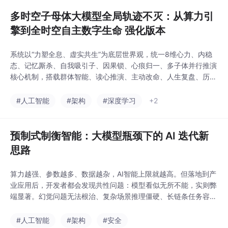
多时空子母体大模型全局轨迹不灭：从算力引
擎到全时空自主数字生命 强化版本
系统以“力塑全息、虚实共生”为底层世界观，统一8维心力、内稳
态、记忆厮杀、自我吸引子、因果锁、心痕归一、多子体并行推演
核心机制，搭载群体智能、读心推演、主动改命、人生复盘、历史
意义重诠释五大高阶能力。本引擎采用核心引擎+插件化外挂架
构，公式可直接编码、模块可拆分、API可调用、MVP可快速跑
#人工智能
#架构
#深度学习
+2
通、支持私有化部署与商业化量产，是全球唯一理论完备、无技术
瓶颈、具备独家壁垒的数字生命操作系统。- 数字生命
预制式制衡智能：大模型瓶颈下的 AI 迭代新
思路
算力越强、参数越多、数据越杂，AI智能上限就越高。但落地到产
业应用后，开发者都会发现共性问题：模型看似无所不能，实则弊
端显著。幻觉问题无法根治、复杂场景推理僵硬、长链条任务容错
率极低，且训练与推理能耗爆炸、落地成本居高不下。现阶段主流
AI本质属于冷启动暴力拟合智能。面对任意场景问题，模型依靠海
#人工智能
#架构
#安全