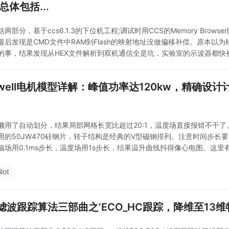
总体包括...
两部分，基于ccs6.1.3的下位机工程;调试时用CCS的Memory Brows
最后发现是CMD文件中RAM到Flash的映射地址没做偏移补偿。原本以为
的事，结果发现从HEX文件解析到双机通信全是坑，实验室的示波器都快被我
析Intel Hex文件时发现，标准VI库里的解析模块处理283
xwell电机模型详解：峰值功率达120kw，精确设
懒用了自动划分，结果局部网格长宽比超过20:1，温度场直接报错不干了
用的50JW470硅钢片，转子结构是经典的V型磁钢排列。注意时间步长
磁场用0.1ms步长，温度场用1s步长，结果温升曲线抖得像心电图。这里有个
默认是右手螺旋，设置绕组相位的时候得盯着转子初始位置。Maxwell
lot
滤波跟踪算法三部曲之‘ECO_HC跟踪，降维至13