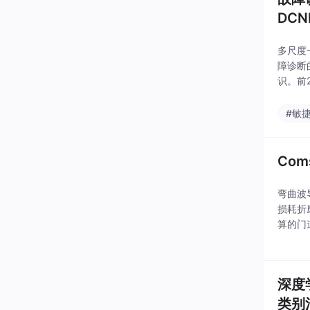
DCN
多尺度
障诊断
识。前
来，你
现内圈
#敏
Co
弯曲波
损耗折
算的门
可能会
知识：
深度
类别