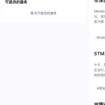
非深
可提供的服务
Mat
暂无可提供的服务
法。使
直方图
3、肺
#holo
ST
今天，
定运行
统的线
意的是
接收，
#零
故障