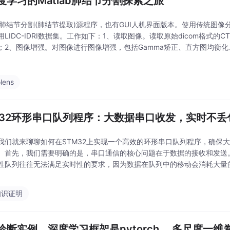
度学习的Matlab肺结节分割探索之旅
lab肺结节分割(肺结节提取)源程序，也有GUI人机界面版本。使用传统图
用LIDC-IDRI数据集。工作如下：1、读取图像。读取原始dicom格式的
；2、图像增强。对图像进行图像增强，包括Gamma矫正、直方图均衡
质分割。基于阈值分割，从原CT图像中分割出肺质；4、肺结节分割。肺
lens
M32环形串口队列程序：大数据串口收发，实时不丢
我们就来聊聊如何在STM32上实现一个高效的环形串口队列程序，确保
。首先，我们需要明确的是，串口通信的核心问题在于数据的接收和发送
性队列往往无法满足实时性的要求，因为数据在队列中的移动会消耗大量的
，环形队列的大小需要根据实际的应用场景进行调整。该程序为大数据量
边收边发，采用
知识证明
诊断实例，深度学习框架是pytorch。 多尺度一维卷