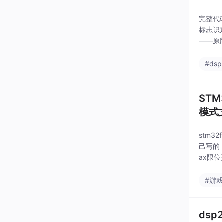
完整代
标志识
——原
度学习
#ds
ST
模式
stm
己写的
ax限
（假装
#游
ds