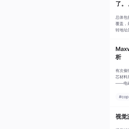
了。 
总体包括
覆盖，
转地址
IEW解
Ma
析
有次偷
芯材料
——电
坐标系
#copi
视觉