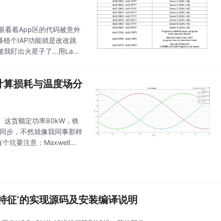
er眼看着App区的代码被意外
移植个IAP功能就是改改跳
盯出火星子了...用LabV
计计算损耗与温度场分
。这货额定功率80kW，铁
要同步，不然就像我同事那样
坑要注意：Maxwell的
电机模型，电机设计，
维特征‘的实现源码及安装编译说明