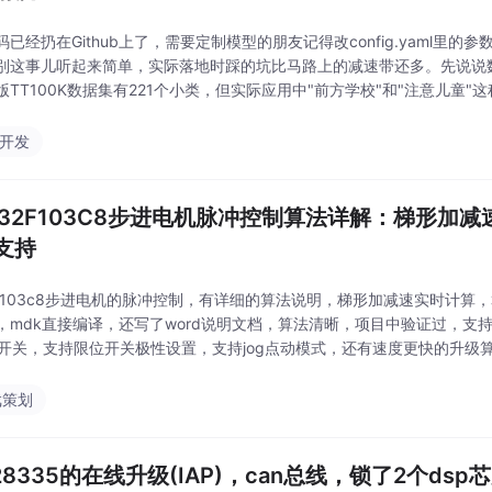
码已经扔在Github上了，需要定制模型的朋友记得改config.yaml里
别这事儿听起来简单，实际落地时踩的坑比马路上的减速带还多。先说说
版TT100K数据集有221个小类，但实际应用中"前方学校"和"注意儿童
交通标志识别，数据集+源码+界面系统 ，对TT100K数据集做了类别清
p开发
M32F103C8步进电机脉冲控制算法详解：梯形加
支持
32f103c8步进电机的脉冲控制，有详细的算法说明，梯形加减速实时计算，
，mdk直接编译，还写了word说明文档，算法清晰，项目中验证过，支持
位开关，支持限位开关极性设置，支持jog点动模式，还有速度更快的升级算法
有链接），MDK工程直接编译，Word文档里连示波器抓的波形图都贴好
戏策划
p28335的在线升级(IAP)，can总线，锁了2个ds