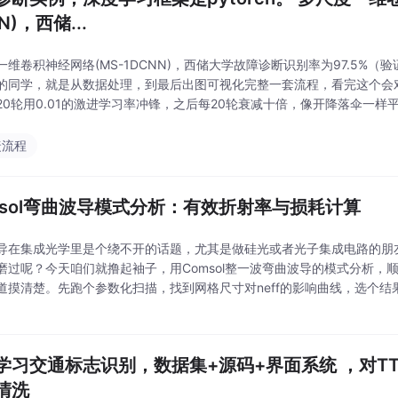
N)，西储...
一维卷积神经网络(MS-1DCNN)，西储大学故障诊断识别率为97.5%
的同学，就是从数据处理，到最后出图可视化完整一套流程，看完这个会
20轮用0.01的激进学习率冲锋，之后每20轮衰减十倍，像开降落伞一样
会发现故障诊断其实就是数据变形记——把振动信号搓圆捏扁，直到故障
故
捷流程
msol弯曲波导模式分析：有效折射率与损耗计算
导在集成光学里是个绕不开的话题，尤其是做硅光或者光子集成电路的朋
磨过呢？今天咱们就撸起袖子，用Comsol整一波弯曲波导的模式分析，
道摸清楚。先跑个参数化扫描，找到网格尺寸对neff的影响曲线，选个
发现neff的虚部是负值——别慌，这其实是Comsol的相位约定导致的
学习交通标志识别，数据集+源码+界面系统 ，对TT
清洗