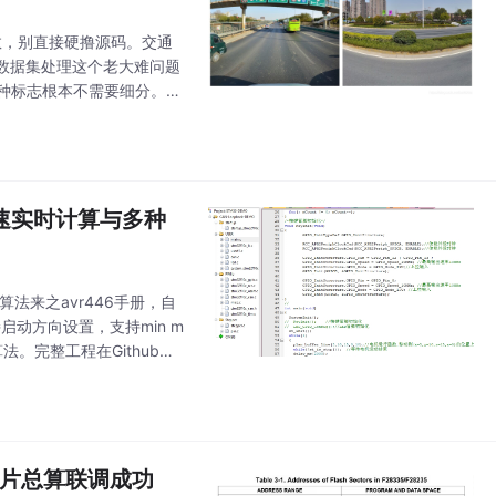
的参数，别直接硬撸源码。交通
数据集处理这个老大难问题
"这种标志根本不需要细分。深
洗，将属于同一
减速实时计算与多种
算法来之avr446手册，自
启动方向设置，支持min m
。完整工程在Github
了。这个方案
p芯片总算联调成功