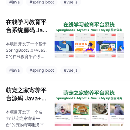
统采用Vue3.0+Elemen
#java
#spring boot
#vue.js
aven3.6.3+Node20。
t-plus前端和SpringBoo
系统通过规范化医疗流
t2.0+MyBatis后端技术
程管理，旨在提升医
栈，支持用户健康档
在线学习教育平
案、训练打卡、饮食记
台系统源码 Jav
录、健身计划等核心功
a+SpringBoot+
能。项目包含完整源
本项目开发了一个基于
Vue3 前后分离
码、MySQL5.7数据库
SpringBoot3.0+Vue3.
及部署教程，开发环境
0的在线教育平台系
需JDK1.8+Maven3.6.3
统，包含完整的源码、
+Node14。系统整合运
数据库及部署教程。系
#java
#spring boot
#vue.js
动数据与健康指标，实
统采用前后端分离架
现个性
构，前端使用Vue3.0+E
lement-plus，后端采用
萌宠之家寄养平
Java+SpringBoot3.0+
台源码 Java+S
MyBatis。主要功能包
pringBoot+Vue
括：前台提供资源浏
本项目开发了一个名
3 前后分离
览、点赞收藏、新闻资
为"萌宠之家寄养平
讯查看等功能；后台支
台"的宠物寄养服务平
持资源管理、公告发