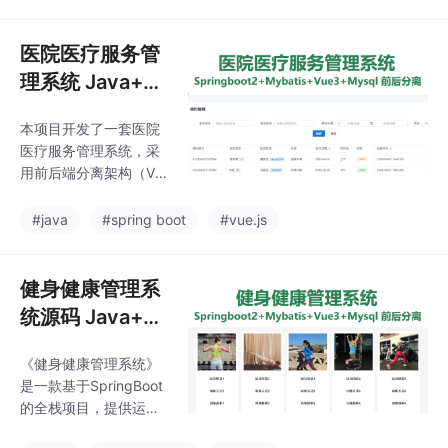
离架构，前端使用Vue
aven3.6
2.0+Element-ui，后端
采用SpringBoot2.0+M
医院医疗服务管
yBatis。支持管理员、
理系统 Java+S
教师、学生三类用户，
pringBoot+Vue
功能涵盖请假申请、审
本项目开发了一套医院
3 万字文档+PP
批、考勤记录等全流程
医疗服务管理系统，采
管理。运行环境要求JD
T
用前后端分离架构（Vu
K1.8、MySQL8和Nod
e3+SpringBoot2.0+M
ejs14，开发工具推荐ID
ySQL8），实现医院诊
#java
#spring boot
#vue.js
EA/Eclipse+VSCode。
疗全流程数字化管理。
系
系统包含科室管理、医
生排班、药品库存、患
健身健康管理系
者预约、就诊记录、处
统源码 Java+S
方管理等核心模块，支
pringBoot+Vue
持多条件查询和统计分
《健身健康管理系统》
3 前后分离
析。提供完整的源码、
是一款基于SpringBoot
数据库脚本、万字设计
的全栈项目，提供运动
文档及本地部署教程，
健康综合管理方案。系
开发环境要求JDK17+M