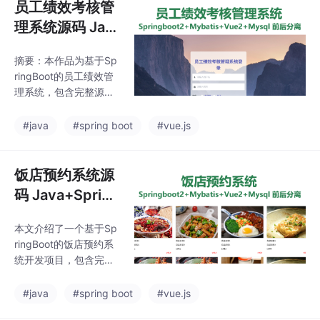
员工绩效考核管
理系统源码 Jav
a+SpringBoot+
摘要：本作品为基于Sp
Vue
ringBoot的员工绩效管
理系统，包含完整源
码、数据库及部署教
程。系统采用前后端分
#java
#spring boot
#vue.js
离架构，前端使用Vue
2.0+Element-ui，后端
采用SpringBoot2.0+M
饭店预约系统源
yBatis，数据库为MyS
码 Java+Spring
QL5.7。主要功能包括
Boot+Vue
公告管理、部门/岗位/
本文介绍了一个基于Sp
员工管理、绩效指标维
ringBoot的饭店预约系
护、考核数据录入与统
统开发项目，包含完整
计分析等，实现绩效评
源码、数据库及部署教
估的标准化与自动化。
程。系统采用前后端分
#java
#spring boot
#vue.js
运行环境要求JDK1.8、
离架构，前端使用Vue
Maven3.6.3、N