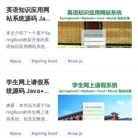
2.0+ElementUI，后端
采用SpringBoot2.0+M
英语知识应用网
yBatis，数据库为MyS
站系统源码 Jav
QL5.7。项目实现了用
a+SpringBoot+
户预约、餐桌管理、菜
本文介绍了一个基于Sp
Vue 万字文档
品展示等功能，优化了
ringBoot框架开发的英
餐厅资源调度。运行环
语知识应用网站系统。
境要求JDK1.8、Maven
该系统采用B/S架构，
3.6.3和Node.js14，开
包含管理员和用户两个
#java
#spring boot
#vue.js
发工具推荐IDEA/Ecl
角色，主要功能包括在
线学习、培训报名、考
试管理等。技术栈包括
学生网上请假系
前端Vue2.0+Element-
统源码 Java+S
ui，后端Java+SpringB
pringBoot+Vue
oot2.0+MyBatis，数据
摘要：本作品为基于Sp
万字文档
库使用MySQL5.7。系
ringBoot的学生网上请
统提供全套开发资源，
假系统，包含完整源
包括源码、数据库、设
码、数据库及部署教
计文档及部署教程。运
程。系统采用前后端分
#java
#spring boot
#vue.js
行环境要求JDK1.8、M