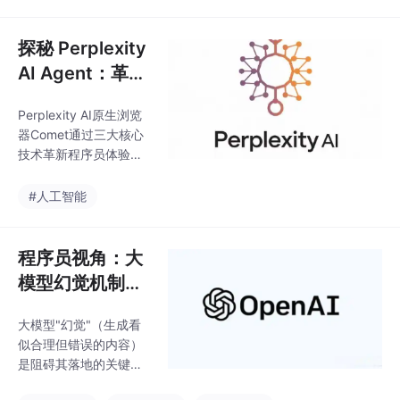
理中的信息分散、报名
核心功
繁琐等问题，包含活动
发布、报名、签到和数
探秘 Perplexity
据统计等功能。后端采
AI Agent：革新
用SpringBoot三层架
原生浏览器 Co
构，结合MyBatis-Plus
Perplexity AI原生浏览
met 的技术奇迹
和Shiro框架实现；前端
器Comet通过三大核心
使用微信小程序原生框
技术革新程序员体验：
架，配合Vant组件库构
智能交互引擎利用NLP
建UI界面。文章详细阐
技术解析自然语言指
#人工智能
述了系统架构设计、核
令，实现自动代码调
心模块实现和代码示
试；代码加速机制自动
例，为高校毕业设计提
优化JavaScript性能瓶
程序员视角：大
颈；多层安全防护运用
模型幻觉机制与
机器学习拦截恶意请
OpenAI 论文中
求。这款浏览器将AI深
大模型"幻觉"（生成看
的工程化解决方
度整合到开发流程中，
似合理但错误的内容）
显著提升效率与安全
案
是阻碍其落地的关键问
性，标志着浏览器技术
题。OpenAI研究表明，
的重要突破。