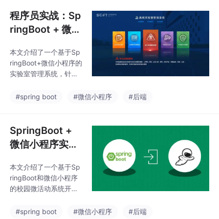
React闭环（思考-行动-
案。
反馈）赋予智能体动态
程序员实战：Sp
任务适配能力；2）层级
ringBoot + 微信
指挥架构实现任务解耦
小程序高校实验
与弹性扩展；3）实战
本文介绍了一个基于Sp
室管理系统全栈
优化策略（并行执行、
ringBoot+微信小程序的
错误重试、缓存优化）
开发
实验室管理系统，针对
提升性能与可靠性。该
高校实验室管理中设备
架构适用于市场分析、
预约混乱、耗材申领低
#spring boot
#微信小程序
#后端
智能客服等复杂任务场
效等问题，实现了全流
景，具有职责清晰、扩
程线上化管理。系统采
展性强、可控性高等优
用"前后端分离"架构，
SpringBoot +
势
后端使用SpringBoot框
微信小程序实
架，前端基于微信小程
战：高校校园微
序开发，通过MySQL数
本文介绍了一个基于Sp
活动系统全栈开
据库存储数据。文章详
ringBoot和微信小程序
细阐述了系统架构设
发
的校园微活动系统开发
计、技术选型（包括Sp
方案。该系统通过线上
ringBoot、MyBatis-Plu
化流程解决校园活动管
#spring boot
#微信小程序
#后端
s、Shiro等技术栈）和