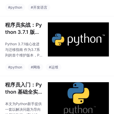
控制、调试诊断等核心
AI等框架快速搭建企业
开发场景。重点包括：
#python
#开发语言
级解决方案。同时针对
1）使用venv创建隔离
产业落地的数据治理和
环境并管理依赖；2）pi
安全管控挑战，提供了
p的版本控制与源配置
程序员实战：Py
R
技巧；3）pdb调试器与
thon 3.7.1 版本
性能分析工具（cProfil
特性解析与项目
e/memory_profiler）的
Python 3.7.1核心改进
迁移指南
使用方法；4）代码质
与迁移指南 作为3.7系
量检查工具（pycodest
列的首个维护版本，Pyt
yle/mypy）。文章提供
hon 3.7.1修复了20+个
可编辑的代码示例，支
关键Bug，重点优化了
#python
#网络
#运维
持根据项目需求调整环
异步编程（asyncio模块
境配置、依赖版本等
修复事件循环和任务取
消逻辑）、数据类（dat
程序员入门：Py
aclasses修复默认值共
thon 基础全实
享问题）及安全性（ha
操教程（附可运
shlib、SSL漏洞修
本文为Python新手提供
行代码示例）
复）。本文详解其环境
一套以解决问题为导向
搭建方案（Linux/mac