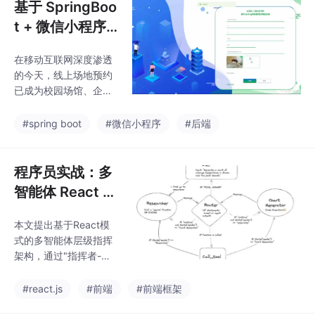
基于 SpringBoo
t + 微信小程序
的场地预约系
在移动互联网深度渗透
统：全栈实现与
的今天，线上场地预约
源码解析
已成为校园场馆、企业
会议室、商业活动空间
的标准化服务模式。传
#spring boot
#微信小程序
#后端
统线下预约不仅效率低
下，还容易出现时段冲
突、信息同步不及时等
程序员实战：多
问题。本文以程序员视
智能体 React 模
角，完整拆解基于 Spri
式层级指挥优化
ngBoot + 微信小程序的
本文提出基于React模
与代码实现
场地预约系统开发流
式的多智能体层级指挥
程，从架构设计、核心
架构，通过"指挥者-执
功能实现到性能优化，
行者"分层设计解决多智
结合实战代码详解技术
能体系统协同混乱问
#react.js
#前端
#前端框架
细节，为同类系统开发
题。核心实现包括：1）
提供可落地的参考方