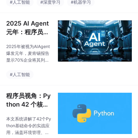
幻觉源于训练数据污
#人工智能
#深度学习
#机器学习
染、模型过度拟合和评
估体系偏差三大原因。
本文提出三种工程解决
2025 AI Agent
方案：1）检索增强(RA
元年：程序员视
G)通过外部知识库锚定
角的技术突破与
事实；2）自一致性采样
2025年被视为AIAgent
产业落地实战
通过多路径验证降低错
爆发元年，麦肯锡报告
误；3）思维链修正强
显示70%企业将其列为
制模型显式推理。同时
核心战略。AIAgent实
建议建立幻觉监测机制
现了从被动响应工具到
#人工智能
和持续优化闭环。这些
自主智能体的跃迁，具
方法无需修改模型结
备任务规划、工具调用
构，可直接在推理阶段
和状态记忆三大核心技
程序员视角：Py
实现，为
术。本文通过实战代码
thon 42 个核心
解析AIAgent的技术内
命令实战指南
核与产业落地路径，展
本文系统讲解了42个Py
（附可编辑代码
示了其在客服场景的自
thon基础命令的实战应
主决策能力，以及如何
示例）
用，涵盖环境管理、包
使用LangGraph、Crew