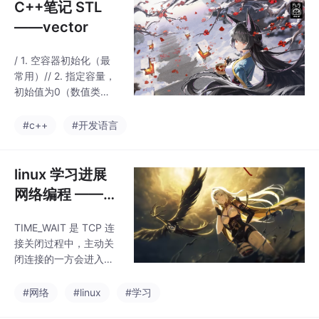
C++笔记 STL
——vector
/ 1. 空容器初始化（最
常用）// 2. 指定容量，
初始值为0（数值类
型）// 5个元素，值都
为0// 3. 指定容量+初始
#c++
#开发语言
值// 5个元素，值都为1
0// 4. 列表初始化（C+
+11及以上）// 5. 拷贝
linux 学习进展
初始化// 拷贝v4所有元
网络编程 ——T
素// 6. 区间初始化// 拷
CP 协议 TIME_
贝v4前3个元素return
TIME_WAIT 是 TCP 连
WAIT 状态详解
0;// 自定义结构体int ag
接关闭过程中，主动关
e;Student s1 = {"张三",
闭连接的一方会进入的
18};// 访问自定
状态，出现在四次挥手
的第四次握手之后。客
#网络
#linux
#学习
户端发送 FIN 报文（第