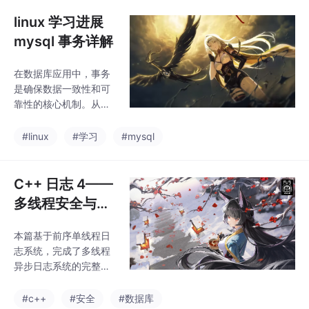
一次挥手），进入FIN_
WAIT_1状态服务器回复
linux 学习进展
ACK 报文（第二次挥
mysql 事务详解
手），进入CLOSE_WAI
T状态；客户端收到 AC
在数据库应用中，事务
K 后，进入FIN_WAIT_2
是确保数据一致性和可
状态服务器发送完剩余
靠性的核心机制。从银
数据后，发送 FIN 报文
行转账到电商订单处
（第三次挥手），进入
理，从社交媒体互动到
#linux
#学习
#mysql
LAST_ACK状态客户端
物联网数据同步，几乎
回复 AC
所有需要保证 "要么全
成功，要么全失败" 的
C++ 日志 4——
操作都离不开事务的支
多线程安全与异
持。MySQL 作为最流
步日志优化
行的关系型数据库之
本篇基于前序单线程日
一，其 InnoDB 存储引
志系统，完成了多线程
擎提供了完整的事务支
异步日志系统的完整实
持，这也是它取代 MyI
现，核心成果：解决了
SAM 成为默认引擎的重
多线程环境下的日志乱
#c++
#安全
#数据库
要原因之一。截至 202