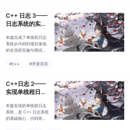
序、文件损坏问题，通
5 年，InnoDB 在全球关
过互斥锁和条件变量实
系型数据库市场的份额
现线程安全；通过“生产
C++ 日志 3——
已突破
者-消费者”模型实现异
日志系统的实施
步写入，消除日志写入
和测试
对业务线程的阻塞，提
本篇完成了单线程日志
升系统性能；实现日志
系统从代码到项目落地
切割功能，自动管理日
的全流程实施与测试规
志文件，避免文件过大
范实施：统一集成、初
导致的磁盘问题；保持
始化、等级、书写规
#c++
#开发语言
接口兼容性，业务代码
范，让日志标准化；全
无需修改，即可从单线
面测试：功能、等级、
程日志无缝迁移到多线
异常、性能 4 维测试，
C++日志 2——
程异步日志。当前实现
保证系统稳定；问题排
的日志系统，已能
实现单线程日志
查：提供常见问题解决
系统
方案，快速落地使用；
本篇实现的单线程日志
最佳实践：指导你在真
系统，是 C++ 日志系统
实项目中正确使用日
的基础核心，代码简
志。目前我们的日志系
洁、功能实用，完全满
统已满足小型项目、单