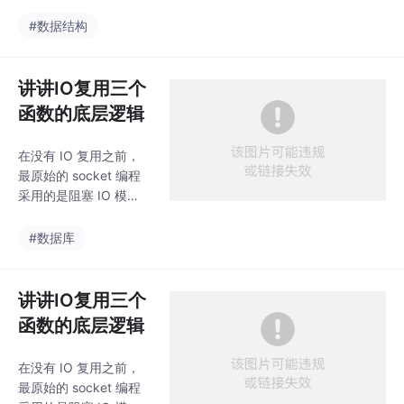
理解就是排队：先来的
式工厂是工业界的主流
人先走，后来的人后
#数据结构
选择，它兼顾了灵活性
走，绝对不允许插队、
与可维护性，是真正能
不允许从中间删除元
支撑项目长期迭代的方
素。和栈刚好完全相
讲讲IO复用三个
案。
反：栈：后进先出（LIF
函数的底层逻辑
O）队列：先进先出（F
IFO）普通顺序队列：
在没有 IO 复用之前，
代码最简单，存在假溢
最原始的 socket 编程
出，仅用于入门理解，
采用的是阻塞 IO 模
不实战使用。循环队
型：一个线程只能处理
列：面试必手撕，解决
一个客户端连接。当服
#数据库
空间浪费，缓存友好，
务器调用accept()等待
操作系统缓冲区、网络I
客户端连接，或者调用r
O底层常用。链式队
ecv()等待客户端发送数
讲讲IO复用三个
列：动态扩容无
据时，如果没有事件发
函数的底层逻辑
生，整个线程就会被操
作系统挂起阻塞，什么
在没有 IO 复用之前，
也干不了，只能傻等。
最原始的 socket 编程
如果想要支持 1000 个