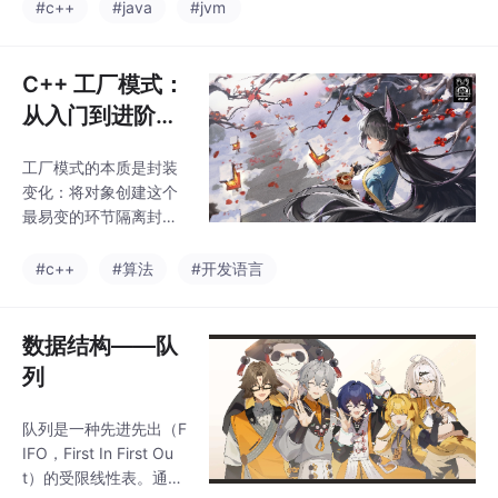
足单线程项目的日志需
#c++
#java
#jvm
线程服务、工具软件的
求。通过单例模式、日
全部需求。
志分级、格式封装等设
计，为后续多线程、异
C++ 工厂模式：
步日志系统打下了坚实
从入门到进阶，
基础。
彻底掌握对象创
工厂模式的本质是封装
建的艺术
变化：将对象创建这个
最易变的环节隔离封
装，让稳定的业务逻辑
不再依赖易变的创建细
#c++
#算法
#开发语言
节。设计模式没有绝对
的优劣，选择哪种形
态，始终取决于业务的
数据结构——队
复杂度、迭代频率和团
列
队的维护成本。对于绝
大多数 C++ 项目，工厂
队列是一种先进先出（F
方法模式是扩展性与复
IFO，First In First Ou
杂度的最佳平衡点；而
t）的受限线性表。通俗
对于中大型系统，注册