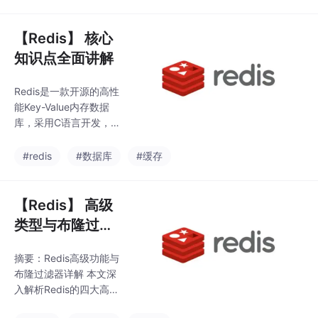
（物理日志）保障崩溃
掌握这些内容可解决9
恢复和事务持久性；un
0%的索引优化和慢查询
do log（逻辑日志）支
【Redis】 核心
问题，是MyS
持事务回滚和MVCC；b
知识点全面讲解
inlog（逻辑日志）用于
主从复制和数据备份，
Redis是一款开源的高性
提供STATEMENT、RO
能Key-Value内存数据
W、MIXED三种格式。
库，采用C语言开发，
WAL机制优先写入redo
具备毫秒级响应速度。
log提升性能，两阶段提
其核心优势包括内存操
#redis
#数据库
#缓存
交（Prepare+
作、IO多路复用、单线
程模型和优化的数据结
构设计，支持超高并
【Redis】 高级
发。Redis提供丰富的数
类型与布隆过滤
据类型，包括五大基础
器 原理+场景全
类型（String、List、H
摘要：Redis高级功能与
解析
ash、Set、ZSet）和特
布隆过滤器详解 本文深
殊类型（Bitmap、Hyp
入解析Redis的四大高级
erLogLog、Geospatia
功能：HyperLogLog
l），以及Stream等高级