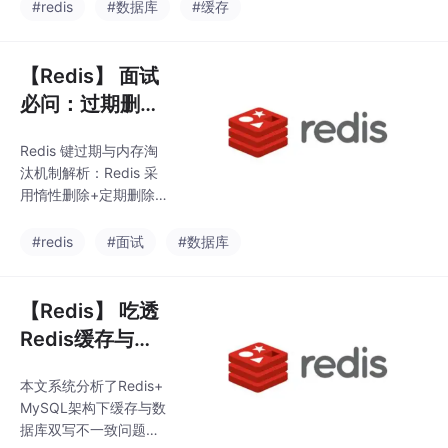
（基数统计，低内存高
#redis
#数据库
#缓存
功能，适用于缓存、分
误差）、Bitmap（二进
布式锁
制状态存储，精准高
效）、Geo（地理位置
【Redis】 面试
服务，基于ZSet）和Str
必问：过期删
eam（专业消息队列，
除、八大淘汰策
支持消费组）。同时详
Redis 键过期与内存淘
略、LRU 与主从
解布隆过滤器的原理与
汰机制解析：Redis 采
应用，特别强调其在解
过期同步
用惰性删除+定期删除
决缓存穿透问题中的作
组合策略处理过期键，
用。文章对比了Bitmap
兼顾性能与内存管理。
#redis
#面试
#数据库
与HyperLogLog的核心
内存淘汰提供8种策
区别，并总结了各功能
略，包括不淘汰、全键L
的适用
RU/LFU、仅过期键淘汰
【Redis】 吃透
等，常用allkeys-lru。
Redis缓存与数
其LRU实现采用近似算
据库双写一致性
法（24bit时间戳+随机
本文系统分析了Redis+
｜4大策略+延时
采样），平衡精度与性
MySQL架构下缓存与数
能。需注意：过期键未
双删+Canal强一
据库双写不一致问题，
删除前仍占内存；主从