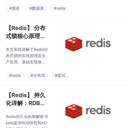
致方案（面试必
提出四种解决方案并给
架构中仅主节点主动删
出选型建议：1）先更新
刷）
#缓存
#数据库
#redis
除过期键，从节点被动
数据库再更新缓存（不
同步删除指令。理解这
推荐）；2）先更新数据
些机制对优化Redis
库再删除缓存（主流方
【Redis】 分布
案）；3）先删除缓存
式锁核心原理与
再更新数据库（高并发
面试重点（Redi
易出问题）；4）基于Bi
本文系统讲解了Redis分
sson看门狗+可
nlog的Canal方案（强
布式锁的实现原理及生
一致性首选）。重点讲
重入+主从问
产应用。基础实现使用
解了延时双删策略和Ca
题）
SET NX EX命令确保互
nal监听Binlog的实现原
斥性，配合唯一标识和L
#redis
#分布式
#面试
理，针对不同业务场景
ua脚本保证安全释放。
给出了明确的方案选择
针对锁超时问题，介绍
指南，特别强调金融级
了Redisson看门狗机制
【Redis】 持久
业
的自动续约方案。分析
化详解：RDB、
了主从架构下锁失效问
AOF、混合持久
题及解决方案，包括Re
Redis持久化机制解析 R
化与宕机数据恢
dLock和业务折中方
edis提供RDB快照和AO
案。最后解析了可重入
复