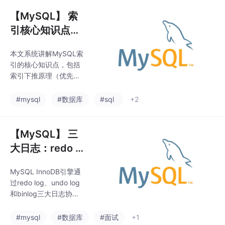
的性能问题，同时支撑
了InnoDB索引的核心面
了 MySQL 两大事务隔
【MySQL】 索
试要点，帮助开发者深
离级别：读已提交（R
入理解
引核心知识点：
C）、可重复读（R
索引下推、索引
R）。MVCC 全称Multi-
本文系统讲解MySQL索
失效、联合索
Version Concurrency
引的核心知识点，包括
Control（多版本并发控
引、使用规范
索引下推原理（优先利
制），仅针对 InnoDB
用索引过滤条件减少回
存储引擎生效。核心作
表）、索引失效的10种
#mysql
#数据库
#sql
+2
用实现无锁读，读写互
常见场景（如字段运
不阻塞，大幅提
算、隐式转换、OR条件
等）、模糊查询LIKE的
【MySQL】 三
索引使用规则、隐式转
大日志：redo lo
换失效的根本原因、SE
g、undo log、
LECT *的四大弊端、联
MySQL InnoDB引擎通
binlog 全解
合索引设计三原则（高
过redo log、undo log
频/高区分/短字段优
和binlog三大日志协同
先），以及6类不适合
工作实现事务特性和高
建索引的场景（小表/低
可用架构。redo log
#mysql
#数据库
#面试
+1
区分度/频繁DML等）。