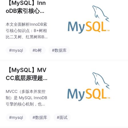
【MySQL】Inn
oDB索引核心原
理详解（B+树/
本文全面解析InnoDB索
聚簇索引/回表/
引核心知识点：B+树相
覆盖索引/最左前
比二叉树、红黑树和B
缀）
树的优势在于IO次数
少、高度低、范围查询
#mysql
#b树
#数据库
快；详细对比B+树与B
树的区别；阐述聚簇索
引（存储整行数据）与
【MySQL】MV
二级索引（存储主键）
CC底层原理超
的本质差异；介绍主
全详解（快照读/
键、唯一、普通和联合
MVCC（多版本并发控
当前读/版本链/
索引的特性；解释回表
制）是 MySQL InnoDB
查询机制及避免方法；
ReadView/隔离
引擎的核心机制，也是
说明覆盖索引的高效原
级别）
后端面试高频考点。它
理；重点讲解联合索引
可以无锁实现读写并
#mysql
#数据库
#面试
的最左前缀原则及其底
发，解决读写互相阻塞
层排序机制。全文提炼