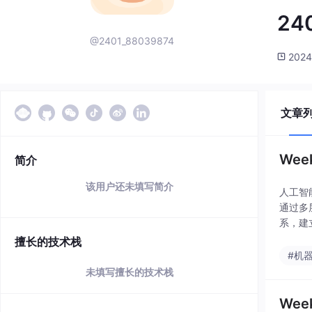
24
@2401_88039874
2024
文章
We
简介
该用户还未填写简介
人工智
通过多
系，建
据学习
擅长的技术栈
#机
未填写擅长的技术栈
We