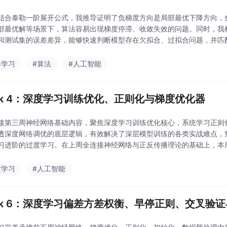
结合泰勒一阶展开公式，我推导证明了负梯度方向是局部最优下降方向，
部最优解等场景下，算法容易出现梯度停滞、收敛失效的问题。同时，我
和测试集的误差差异，能够快速判断模型存在欠拟合、过拟合问题，并匹
思路。5. 整合理论公式、底层原理与实践应用，夯实机器学习的
器学习
#算法
#人工智能
ek 4：深度学习训练优化、正则化与梯度优化器
接第三周神经网络基础内容，聚焦深度学习训练优化核心，系统学习正则
透深度网络调优的底层逻辑，有效解决了深层模型训练的各类实战难点，
习进阶的过渡学习。在上周全连接神经网络与正反传播理论的基础上，本
要解决深层模型拟合异常、梯度不稳定、收敛效率低、泛化能力差等
度学习
#人工智能
ek 6：深度学习偏差方差权衡、早停正则、交叉验