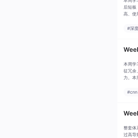
本周学
后短板
高、使
优化、
#深
We
本周学
征冗余
力。本
将正则
#cnn
We
整套体
过高导