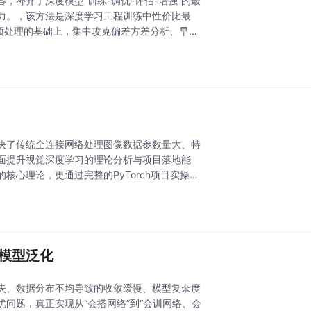
补齐了深度模型“训练-调优-评估-增强”的最
力。，该方法是深度学习工程训练中性价比最
集预处理的基础上，集中攻克偏差方差分析、早停
决了传统全连接网络处理图像数据参数量大、特
面提升视觉深度学习的理论分析与项目落地能
心理论，更通过完整的PyTorch项目实操，
与模型泛化
失、数据分布不均导致的收敛缓慢、模型复杂度
问题，真正实现从“会搭网络”到“会训网络、会