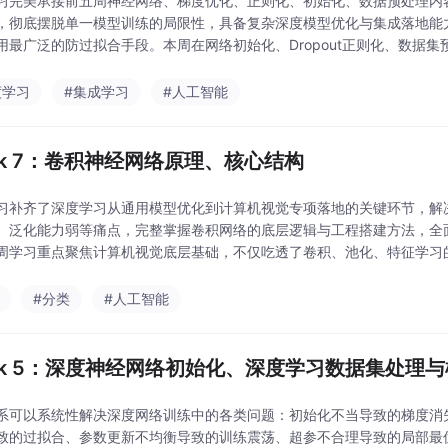
习完美承接前五周神经网络、梯度优化、正则化、初始化、数据预处理内容，
，彻底摆脱单一模型训练的局限性，具备复杂深度模型优化与集成落地能
用最广泛的防过拟合手段。本周在网络初始化、Dropout正则化、数据
交叉验证与多类集成学习三大模块内容，知识点密集、
度学习
#集成学习
#人工智能
ek 7：卷积神经网络原理、核心结构
习补齐了深度学习从通用模型优化到计算机视觉专项落地的关键环节，解
、泛化能力弱等痛点，完整掌握卷积网络的底层逻辑与工程搭建方法，全
周学习重点聚焦计算机视觉底层基础，不仅吃透了卷积、池化、特征学习的核
化、早停策略、交叉验证等优化手段落地到视觉任务中，彻底
#分类
#人工智能
ek 5：深度神经网络初始化、深度学习数据集处理
系可以系统性解决深度网络训练中的各类问题：初始化不当导致的梯度消
致的过拟合、参数更新不均衡导致的训练震荡、超参不合理导致的局部最优