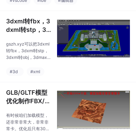
#vscode
#ide
#编辑器
整Separate、Drop 和
Rotate 关节（articulati
ons）
3dxml转fbx，3
dxml转stp，3d
xml转obj，3dm
gszh.xyz可以把3dxml
ax转osg，3dm
转fbx，3dxml转stp，
ax转b3dm,fbx
3dxml转obj，3dmax
转 3dmax , glb
转osg，3dmax转b3d
m,fbx转 3dmax , glb ,
, gltf , su，osg
#3d
#xml
gltf , su，osgb，rvt, b
b，rvt, b3d
3dm， shp。3dxml转f
m， shp
bx，3dxml转stp，3dx
GLB/GLTF模型
ml转obj，3dmax转os
优化制作FBX/O
g，3dmax转b3dm,fbx
BJ模型优化制作
转 3dmax , glb , gltf ,
有时候咱们加载模型，
su，osgb，rvt,
还非常非常大，非常非
常卡。优化后只有30w
面，UV贴图都在，加载