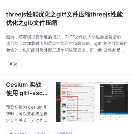
线教程，材质贴图在。
threejs性能优化之gltf文件压缩threejs性能
优化之glb文件压缩
然而，随着模型复杂度的增加，GLTF文件的大小也会显著增加，
这可能会对加载时间和渲染性能产生负面影响。.gltf 文件可能是自
包含的，也可能引用外部二进制和纹理资源，而 .glb 文件则是完
全自包含的（但使用外部工具可以将其缓冲区/纹理保存为嵌入或
单独的文件，后面会提到）。上文提到，glTF文件可以拆分为.glt
#3d
f/.glb文件+二进制文件+纹理图片，那么，我们就可以将其拆分出
来，并对纹理图片进行
Cesium 实战 -
使用 gltf-vscod
e 查看、预览以
预览切换为 Cesium 引
及编辑 glTF 和
擎时，可以查看模型自
GLB 模型
定义的关节（）动作：
这里选择了 SRB 固体助
推器模块组件，并且调