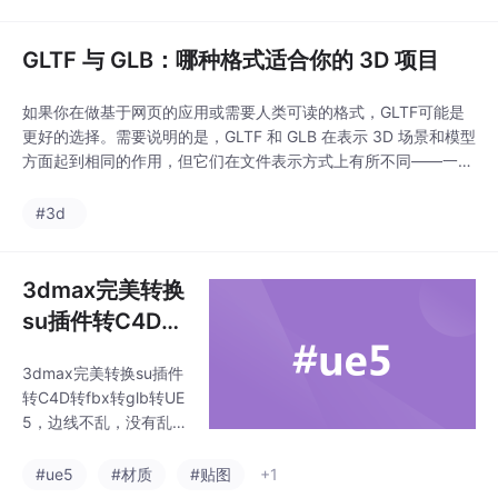
了一种混乱的局面，包含了数百种文件类型，远远超出了我们之前
讨论过的最流行的格式。比
GLTF 与 GLB：哪种格式适合你的 3D 项目
如果你在做基于网页的应用或需要人类可读的格式，GLTF可能是
更好的选择。需要说明的是，GLTF 和 GLB 在表示 3D 场景和模型
方面起到相同的作用，但它们在文件表示方式上有所不同——一个
是人类可读（GLTF），另一个则更紧凑且机器可读（GLB）。虽
然GLTF是一种基于文本的格式，但.glb格式仍然是JSON数据，但
#3d
以高效的二进制blob序列化，而非纯文本。GLTF（图形库传输格
式）和GLB（二
3dmax完美转换
su插件转C4D转
fbx转glb转UE
3dmax完美转换su插件
5，边线不乱，
转C4D转fbx转glb转UE
没有乱线教程，
5，边线不乱，没有乱
材质贴图在
线教程，材质贴图在。
3dmax完美转换su插
#ue5
#材质
#贴图
+1
件，边线不乱，没有乱