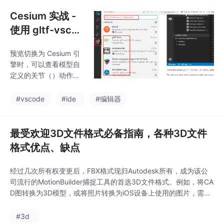
D布局，再将其转换为可打印模型。如果你经常迭
Cesium 实战 -
使用 gltf-vscod
e 查看、预览以
预览切换为 Cesium 引
及编辑 glTF 和
擎时，可以查看模型自
GLB 模型
定义的关节（）动作：
这里选择了 SRB 固体助
推器模块组件，并且调
#vscode
#ide
#编辑器
整Separate、Drop 和
Rotate 关节（articulati
ons）
最受欢迎3D文件格式必备指南，各种3D文件
格式优点、缺点
经过几次所有权变更后，FBX格式现归Autodesk所有，成为该公
司流行的MotionBuilder捕捉工具的首选3D文件格式。例如，将CA
D图转换为3D模型，或将照片转换为iOS设备上使用的图片，需要
不同的软件。因此，不同的3D文件类型已经演变，以适应不同的
工具。过去，3D建模是一个复杂的过程，文件类型繁多。这造成
#3d