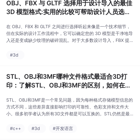
OBJ、FBX 与 GLTF 选择用于设计导入的最佳
3D 模型格式:实用的比较可帮助设计人员选择
正确的 3D 格式，同时保持几何形状、纹理和
在 OBJ、FBX 和 GLTF 之间进行选择听起来像是一个技术细节，
性能不变。
但在实际的设计工作流程中，它可以确定您的 3D 模型是干净地导
入还是变成缺少纹理的破碎混乱。对于大多数设计导入，FBX 提供
最安全的兼容性和材料支持，而 GLTF 提供最佳性能和更小的文
件。一种模型可能提供同一对象的 OBJ、FBX 和 GLTF 版本，但
#3d
每种版本在导入时的行为不同。大多数设计软件都支持 OBJ、FBX
和 GL
STL、OBJ和3MF哪种文件格式最适合3D打
印：了解STL、OBJ和3MF的区别，如何在线
打开fbx，obj，stp，stl，glb格式文件
STL、OBJ和3MF是一个常见问题，因为每种格式存储模型信息的
方式不同，这些差异直接影响打印的可靠性、色彩支持和文件大
小。很多初学者认为所有3D文件都是可以互换的。STL仍然是最
兼容的3D打印文件格式，但3MF通常是现代最佳选择，因为它将
几何体、材质、比例和元数据存储在一个文件中。如果你还在导出
#c++
#3d
#开发语言
前准备几何体，最好先回顾完整的步骤流程，帮助你构建准确的3