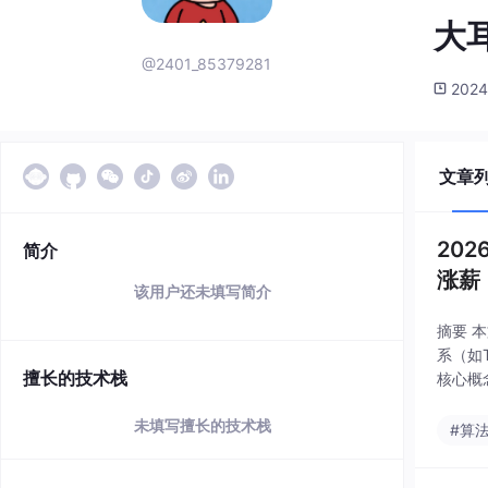
大
@2401_85379281
2024
文章
20
简介
涨薪
该用户还未填写简介
摘要 
系（如T
擅长的技术栈
核心概
MA）
未填写擅长的技术栈
#算