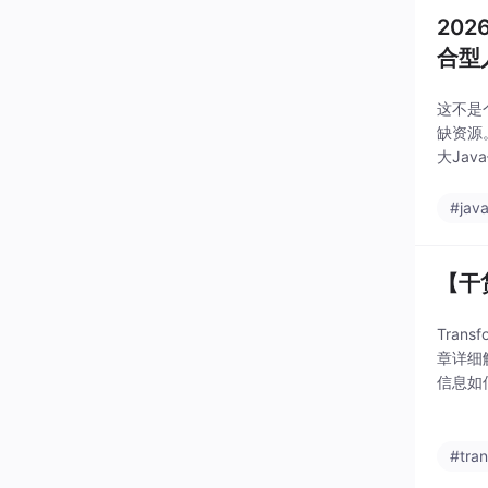
20
合型
这不是
缺资源
大Ja
#jav
【干
Tra
章详细
信息如
GPT
#tra