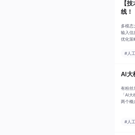
【技
线！
多模态
输入信
优化策
统设计
#人
AI
有粉丝
「AI
两个概
#人