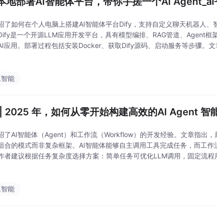
本地部署AI智能体平台，带你手搓一个AI Agent_a
绍了如何在个人电脑上搭建AI智能体平台Dify，支持自定义聊天机器人
Dify是一个开源LLM应用开发平台，具有模型编排、RAG管道、Agent
AI应用。部署过程包括安装Docker、获取Dify源码、启动服务等步骤
出多模型协同能突破单一AI的局限，并通过360AI助手等案例说明智能体
工智能
| 2025 年，如何从零开始构建高效的AI Agent 智
绍了AI智能体（Agent）和工作流（Workflow）的开发经验。文章指
组合的模式而非复杂框架。AI智能体能够自主调用工具完成任务，而工作
作者建议根据任务复杂度选择方案：简单任务可优化LLM调用，固定流程
。文章还介绍了链式提示、路由和并行化等常见工作流模式，强调理解底
出
工智能