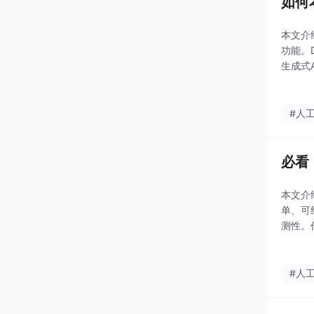
如何
本文介
功能。
生成式
性，指
#人
必看 
本文介
单、可
测性。
智能体
最后指
#人