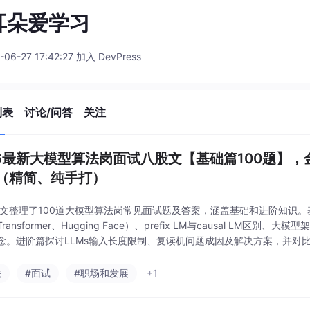
耳朵爱学习
-06-27 17:42:27 加入 DevPress
列表
讨论/问答
关注
26最新大模型算法岗面试八股文【基础篇100题】
（精简、纯手打）
本文整理了100道大模型算法岗常见面试题及答案，涵盖基础和进阶知识
ransformer、Hugging Face）、prefix LM与causal LM区别、大
念。进阶篇探讨LLMs输入长度限制、复读机问题成因及解决方案，并对比不
的应用场景。文章还涉及多模态大模型落地案例（如DALL
法
#面试
#职场和发展
+1