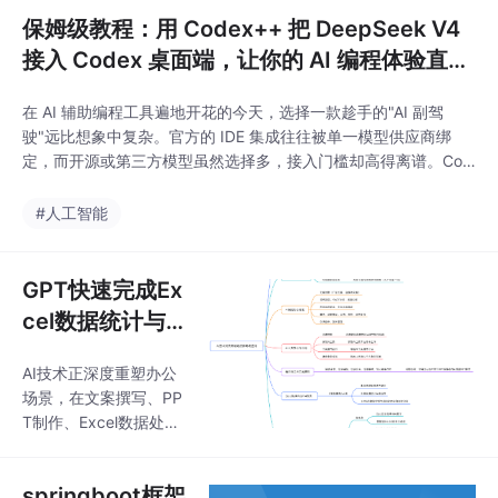
指南。通过CodexHelp
比，指导用户根据需求
保姆级教程：用 Codex++ 把 DeepSeek V4
er这一轻量级代理工具
选择合适版本。 三种使
接入 Codex 桌面端，让你的 AI 编程体验直接
用方式：官方渠道注
起飞
册、国内镜像站和API调
在 AI 辅助编程工具遍地开花的今天，选择一款趁手的"AI 副驾
用，以及多终端接入方
驶"远比想象中复杂。官方的 IDE 集成往往被单一模型供应商绑
案。 核心功能详解：包
定，而开源或第三方模型虽然选择多，接入门槛却高得离谱。Cod
括长文本处理、代码能
ex 是目前口碑极佳的 AI 编程桌面客户端，默认对接 OpenAI 的 C
力、Artifacts项目管理
hatGPT 模型。但很多国内开发者更想用DeepSeek V4 在代码生
#人工智能
和多模态理解等特色功
成、逻辑推理上的表现已经达到国际一线水平，尤其在中文语境下
能，特别介绍了终端编
的理解
程工具Cl
GPT快速完成Ex
cel数据统计与P
PT制作（办公）
AI技术正深度重塑办公
场景，在文案撰写、PP
T制作、Excel数据处理
等方面展现显著优势。
智能工具如KimiChat、
springboot框架
Gamma、WPSAI等可