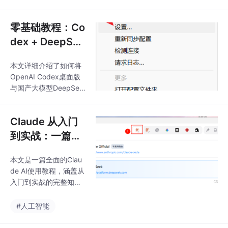
工程（低成本快速改善
方案能显著降低人工成
效果）、Few-shot Lea
本，优化销售资源分
rning（辅助理解任务模
零基础教程：Co
配，并通过数据分析
式）、RAG（动态引入
dex + DeepSee
外部知识）和微调（规
k V4 本地完美接
范输出风格），需按任
本文详细介绍了如何将
入指南（Codex
务需求选择组合。其中
OpenAI Codex桌面版
RAG侧重输入优化，微
Helper 图文详
与国产大模型DeepSee
调侧重输出优化，提示
解）
k V4通过CodexHelper
工程则是基础环节。实
工具实现无缝对接，打
践建议优先尝试低成本
Claude 从入门
造高性价比的AI编程助
方法，并根据业务场景
手方案。文章分为背景
到实战：一篇真
权衡成本与效果，如客
介绍、准备工作、安装
服可先用RAG补充
正能用的完整教
配置、进阶技巧和问题
本文是一篇全面的Clau
程
排查五个部分，重点阐
de AI使用教程，涵盖从
述了DeepSeek V4在中
入门到实战的完整知识
文能力、代码质量和成
体系。主要内容包括：
本效益方面的优势，提
Claude模型家族发展历
#人工智能
供了从注册API Key到最
程和当前主力模型（Op
终配置成功的完整操作
us/Sonnet/Haiku）对