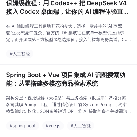
保姆级教程：用 Codex++ 把 DeepSeek V4
接入 Codex 桌面端，让你的 AI 编程体验直接
起飞
在 AI 辅助编程工具遍地开花的今天，选择一款趁手的"AI 副驾
驶"远比想象中复杂。官方的 IDE 集成往往被单一模型供应商绑
定，而开源或第三方模型虽然选择多，接入门槛却高得离谱。Cod
ex 是目前口碑极佳的 AI 编程桌面客户端，默认对接 OpenAI 的 C
hatGPT 模型。但很多国内开发者更想用DeepSeek V4 在代码生
#人工智能
成、逻辑推理上的表现已经达到国际一线水平，尤其在中文语境下
的理解
Spring Boot + Vue 项目集成 AI 识图搜索功
能：从零搭建多模态商品检索系统
架构分层：视觉理解（大模型）与业务检索（数据库）严格分离，
各司其职Prompt 工程：通过精心设计的 System Prompt，约束
模型输出结构化 JSON多关键词 OR：将 AI 提取的多个关键词独
立匹配，大幅提升命中率分级兜底：类目过滤 → 关键词匹配 → 放
宽条件，在召回率和精确率之间平衡安全合规：API Key 仅存服务
#spring boot
#vue.js
#人工智能
端，前端只传图片；独立接口，模块解耦轻量易集成：单页前端 +