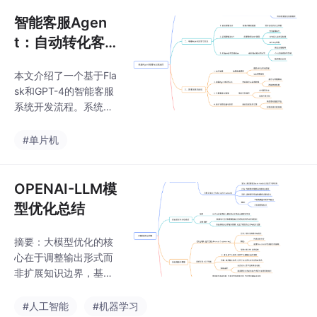
单控制
智能客服Agen
t：自动转化客户
意向的利器
本文介绍了一个基于Fla
sk和GPT-4的智能客服
系统开发流程。系统通
过本地知识库外挂、自
动化用户信息处理和多
#单片机
渠道数据整合三大功能
实现高效客服服务。开
发过程包括源码获取、
OPENAI-LLM模
环境配置、Flask后端部
型优化总结
署、OpenAI API集成等
关键步骤，最终实现智
摘要：大模型优化的核
能对话、购买意向分析
心在于调整输出形式而
和数据收集等功能。系
非扩展知识边界，基座
统采用前后端分离架
模型的能力决定最终上
构，支持在线工具快速
限。优化方法包括提示
#人工智能
#机器学习
部署，无需复杂运维。