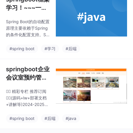
提升5-10倍工作效率，
学习！~~~一篇
实现智能搜索、自动报
文章就够了！
表生成等高级功能。AI
Spring Boot的自动配置
通过自然语言处理技术
原理主要依赖于Spring
降低使用门槛，使非技
的条件化配置支持。Sp
术人员也能完成复杂任
ring Boot在启动时，会
务，同时优化决策流程
根据项目的依赖和类路
#spring boot
#学习
#后端
和质量控制。未来办公
径中的bean定义，合理
将向更智能的预测性服
地推测应用所需的bean
务发展，但需注意数据
并自动进行配置。编码
springboot企业
隐私保护。职场人士需
简化：Spring Boot采用
会议室预约管理
持续学习AI技能，建立&
JavaConfig的方式对S
quo
(源码+lw+部署
pring进行配置，并提供
👇🏻 精彩专栏 推荐订阅
文档+讲解等)
了大量的注解（如@Co
👇🏻(源码+lw+部署文档
nfiguration、@Bean
+讲解等)2024-2025年
等），极大地简化了编
最值得选的微信小程序
码工作。Spring Boot项
毕业设计选题大全：10
#spring boot
#后端
#java
目的具
0个热门选题推荐✅202
4-2025年最值得选的J