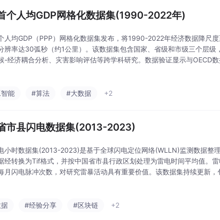
首个人均GDP网格化数据集(1990-2022年)
个人均GDP（PPP）网格化数据集发布，将1990-2022年经济数据降尺度
分辨率达30弧秒（约1公里）。该数据集包含国家、省级和市级三个层级，提
候-经济耦合分析、灾害影响评估等跨学科研究。数据验证显示与OECD数据
济差异和制定精准政策提供了革命性工具。文献来源：Kummu等，2025
工智能
#算法
#大数据
+2
市县闪电数据集(2013-2023)
电小时数据集(2013-2023)是基于全球闪电定位网络(WLLN)监测数据
据经转换为Tif格式，并按中国省市县行政区划处理为雷电时间平均值。雷
每月闪电脉冲次数，对研究雷暴活动具有重要价值。该数据集持续更新，包含2
Excel格式数据，由NASA原始数据经人工整理完成，为闪电研究提供可
数据
#经验分享
#区块链
+2