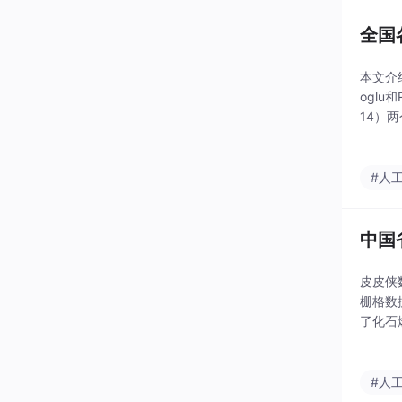
全国
本文介
oglu
14）
据集可
#人
中国
皮皮侠
栅格数
了化石
年度（
#人