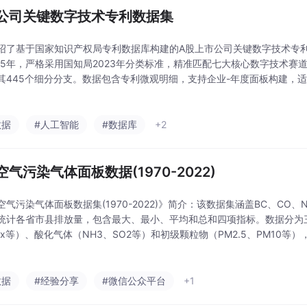
公司关键数字技术专利数据集
绍了基于国家知识产权局专利数据库构建的A股上市公司关键数字技术专利
2025年，严格采用国知局2023年分类标准，精准匹配七大核心数字技术
其445个细分分支。数据包含专利微观明细，支持企业-年度面板构建，
研究方向。核心优势在于官方分类权威性、技术赛道独立拆分性及与其他
技术创新
数据
#人工智能
#数据库
+2
空气污染气体面板数据(1970-2022)
空气污染气体面板数据集(1970-2022)》简介：该数据集涵盖BC、CO、
统计各省市县排放量，包含最大、最小、平均和总和四项指标。数据分为
Ox等）、酸化气体（NH3、SO2等）和初级颗粒物（PM2.5、PM10等）
。数据时间跨度为1970-2022年，覆盖省级至县级行政单位，以Excel格
数据
#经验分享
#微信公众平台
+1