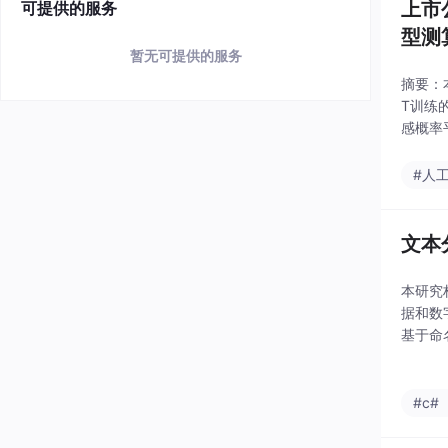
上市
可提供的服务
型测
暂无可提供的服务
摘要：本
T训练
感概率
循顶刊
#人
文本
本研究
据和数
基于命
人"等
#c#