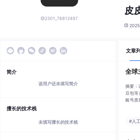
皮皮
@2301_78812497
2025
文章
全球
简介
该用户还未填写简介
摘要：该
豆包等
账号质
标，适
擅长的技术栈
#人
未填写擅长的技术栈