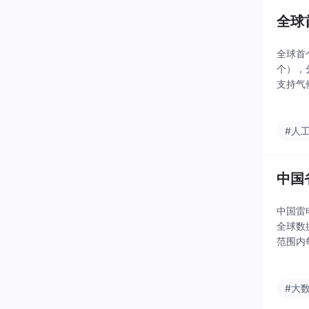
全球
全球首
个），
支持气
区域经
#人
中国省
中国雷
全球数
范围内
县三级
#大