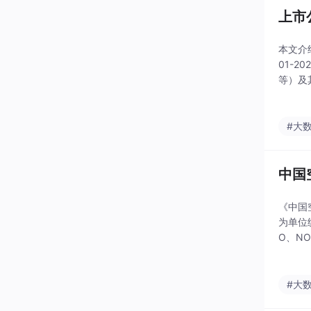
上市
本文介
01-
等）及
等多元
为数字
#大
中国
《中国
为单位
O、N
工整理
#大