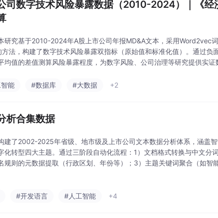
公司数字技术风险暴露数据（2010-2024）｜《
算
研究基于2010-2024年A股上市公司年报MD&A文本，采用Word2vec词
的方法，构建了数字技术风险暴露双指标（原始值和标准化值）。通过负
平均值的差值测算风险暴露程度，为数字风险、公司治理等研究提供实证
范式，经大模型双标注和人工复核，适用于企业价值、股价崩盘风险等6
工智能
#数据库
#大数据
+2
分析合集数据
构建了2002-2025年省级、地市级及上市公司文本数据分析体系，涵盖
字化转型四大主题。通过三阶段自动化流程：1）文档格式转换与中文分词
名规则的元数据提取（行政区划、年份等）；3）主题关键词聚合（如智能制
56个关键词）。数据显示，2020-2024年相关中英文
#开发语言
#人工智能
+4