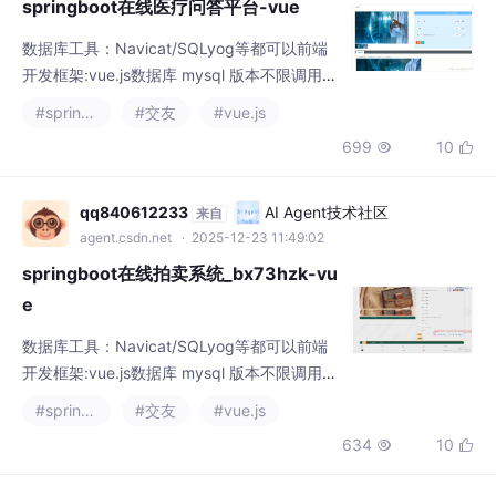
开发框架:vue.js数据库 mysql 版本不限调用摄
像头拍照调用摄像头拍照的功能是现代设备和
#spring boot
#交友
#vue.js
应用程序中非常常见的一项特性，它允许用户
699
10


直接通过设备上的摄像头捕捉图像。这项功能
广泛应用于智能手机、笔记本电脑以及网页应
用中，为用户提供了便捷、即时的拍照体验。
qq840612233
AI Agent技术社区
来自
开发工具pycharm；Hbuilderx;数据库管理软
agent.csdn.net
· 2025-12-23 11:49:02
件：Navicat/SQLyog；前
springboot在线拍卖系统_bx73hzk-vu
e
数据库工具：Navicat/SQLyog等都可以前端
开发框架:vue.js数据库 mysql 版本不限调用摄
像头拍照调用摄像头拍照的功能是现代设备和
#spring boot
#交友
#vue.js
应用程序中非常常见的一项特性，它允许用户
634
10


直接通过设备上的摄像头捕捉图像。这项功能
广泛应用于智能手机、笔记本电脑以及网页应
用中，为用户提供了便捷、即时的拍照体验。
duokelijie
AI Agent技术社区
来自
开发工具pycharm；Hbuilderx;数据库管理软
agent.csdn.net
· 2026-06-26 14:43:06
件：Navicat/SQLyog；前