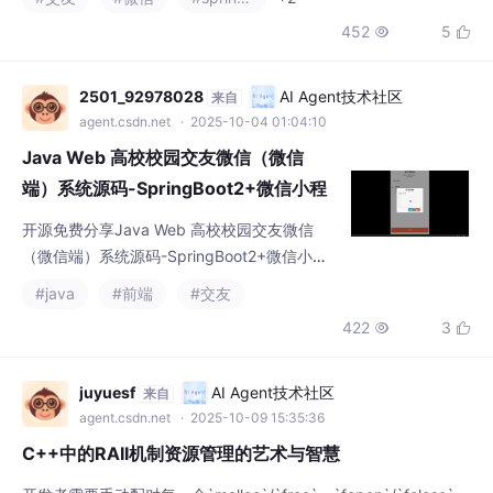
所示。可以滴我获取详细的视频介绍
2501_92978028
AI Agent技术社区
来自
agent.csdn.net
· 2025-10-04 01:04:10
Java Web 高校校园交友微信（微信
端）系统源码-SpringBoot2+微信小程
序+MyBatis+MySQL8【含文档】
开源免费分享Java Web 高校校园交友微信
（微信端）系统源码-SpringBoot2+微信小程
序+MyBatis+MySQL8【含文档】可提供说明
#java
#前端
#交友
文档 可以通过*AIGC**技术包括：MySQL、V
422
3


ueJS、ElementUI、（Python或者Java或者.
NET）等等*功能如图所示。可以滴我获取详细
的视频介绍
juyuesf
AI Agent技术社区
来自
agent.csdn.net
· 2025-10-09 15:35:36
C++中的RAII机制资源管理的艺术与智慧
开发者需要手动配对每一个`malloc`/`free`、`fopen`/`fclose`、
`lock`/`unlock`。然而，当代码逻辑变得复杂，特别是存在多个
退出路径或异常抛出时，确保在每一条路径上都能正确释放所有已
#交友