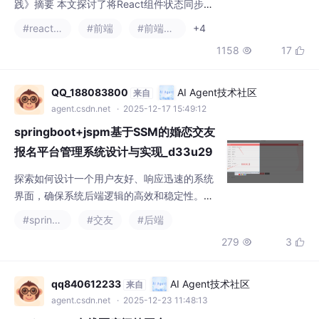
1158
17


态的缺陷，提出使用React Router的useSearc
hParams实现URL驱动状态管理。文章介绍了
该模式在列表筛选、弹窗控制等场景的应用，
QQ_188083800
AI Agent技术社区
来自
并给出实践建议：敏感信息、复杂对象和高频
agent.csdn.net
· 2025-12-17 15:49:12
变化状态不宜放入URL。作者
springboot+jspm基于SSM的婚恋交友
报名平台管理系统设计与实现_d33u29
2o
探索如何设计一个用户友好、响应迅速的系统
界面，确保系统后端逻辑的高效和稳定性。研
究如何通过Spring Boot实现系统的快速开发和
#spring boot
#交友
#后端
部署，利用Vue构建动态的前端页面，以及如
279
3


何通过MySQL进行高效的数据管理和查询。系
统决定采用Vue.js作为前端框架，因其易用、
灵活且支持组件化开发，适合快速开发动态交
qq840612233
AI Agent技术社区
来自
互的Web应用。Vue.js的生态系统丰富，社区
agent.csdn.net
· 2025-12-23 11:48:13
支持强大，可以有效地加速开发进程和提高前
springboot在线医疗问答平台-vue
端开发效
数据库工具：Navicat/SQLyog等都可以前端