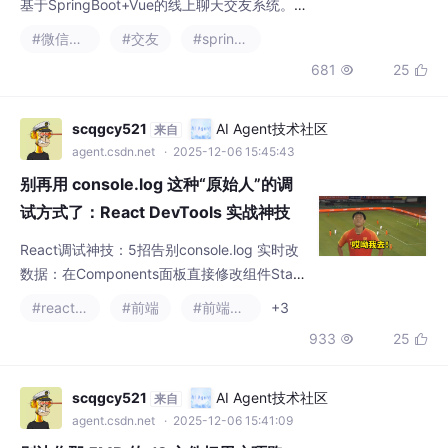
681
25


低等问题。采用微信小程序作为前端载体，结
合SpringBoot后端框架和MySQL数据库，具
备高效开发、安全认证和模块化扩展优势。核
scqgcy521
AI Agent技术社区
来自
心功能包括用户登录注册、个性化推荐、即时
agent.csdn.net
· 2025-12-06 15:45:43
通讯等，旨在打破校园社交壁垒，构建纯净高
别再用 console.log 这种“原始人”的调
效的社交环境。系
试方式了：React DevTools 实战神技
React调试神技：5招告别console.log 实时改
数据：在Components面板直接修改组件Stat
e/Props，即时生效 $r组件实例：Console输
#react.js
#前端
#前端框架
+3
入$r获取当前选中组件的完整实例 高亮重渲
933
25


染：开启"Highlight updates"可视化无效渲染
问题 渲染溯源：Profiler的"Why did this rend
er?"精准定位性能瓶
scqgcy521
AI Agent技术社区
来自
agent.csdn.net
· 2025-12-06 15:41:09
别让你那 5MB 的 JS 文件把用户吓跑：
React 代码分割（Code Splitting）实战
指南