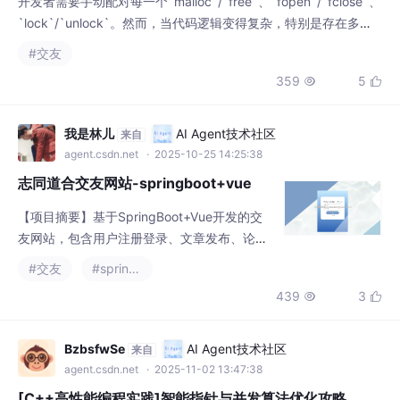
申请的资源，变得异常困难，极易导致资源泄漏，从而引发内存泄
359
5


漏、死锁、句柄耗尽等一系列问题。最后，遵循“三/五法则”，正确
设计RAII类的拷贝构造函数、拷贝赋值运算符、移动构造函数、
我是林儿
AI Agent技术社区
来自
agent.csdn.net
· 2025-10-25 14:25:38
志同道合交友网站-springboot+vue
【项目摘要】基于SpringBoot+Vue开发的交
友网站，包含用户注册登录、文章发布、论坛
互动、留言板等功能模块。管理员可进行会员
#交友
#spring boot
管理、内容审核、公告发布等后台操作。采用
439
3


MySQL8.0+Java1.8环境开发，前后端分离架
构（Vue+SpringBoot），适合编程初学者学
习基础Web开发技术。提供完整用户(会员1/12
BzbsfwSe
AI Agent技术社区
来自
3456)和管理员(admin/123456)测试账号，项
agent.csdn.net
· 2025-11-02 13:47:38
目源码可作为校园
[C++高性能编程实践]智能指针与并发算法优化攻略
shared_ptr`的引用计数机制虽简化内存管理，但其原子操作在多
线程环境下的性能开销高达 `~30%-60%`（相较于`unique_ptr