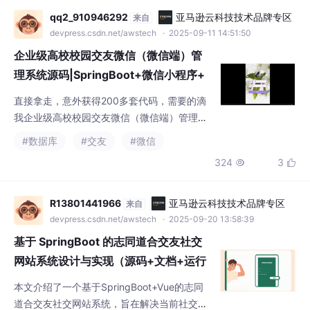
社交的需求。
企业级高校校园交友微信（微信端）管
理系统源码|SpringBoot+微信小程序+
MyBatis架构+MySQL数据库【完整
直接拿走，意外获得200多套代码，需要的滴
版】
我企业级高校校园交友微信（微信端）管理系
统源码|SpringBoot+微信小程序+MyBatis架
#数据库
#交友
#微信
构+MySQL数据库【完整版】（可提供说明文
324
3


档（通过*AIGC*）
R13801441966
亚马逊云科技技术品牌专区
来自
devpress.csdn.net/awstech
· 2025-09-20 13:58:39
基于 SpringBoot 的志同道合交友社交
网站系统设计与实现（源码+文档+运行
视频+讲解视频）
本文介绍了一个基于SpringBoot+Vue的志同
道合交友社交网站系统，旨在解决当前社交平
台匹配不精准、圈层松散等问题。系统采用"兴
#spring boot
#交友
#后端
趣画像-精准匹配-圈层运营"一体化架构，整合
761
24


SpringSecurity、Redis、Elasticsearch等技