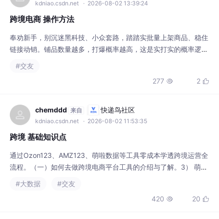
奉劝新手，别沉迷黑科技、小众套路，踏踏实批量上架商品、稳住
链接动销。铺品数量越多，打爆概率越高，这是实打实的概率逻
辑。等爆款跑出来，再对接源头厂家精细化运营、优化利润、稳固
#交友
供应链，才长久盈利方式。现在跨境电商几乎没技术门槛，最大门
277
2


槛就是执行力，懒人注定拿不到结果。现在做跨境电商不靠花哨技
术，拼的全都是执行力。那些真正赚到钱的人，每天重复上品、作
图、发视频，不停的测评，操作本身不难，难在日复一日的死
chemddd
快递鸟社区
来自
kdniao.csdn.net
· 2026-08-02 11:53:35
跨境 基础知识点
通过Ozon123、AMZ123、萌啦数据等工具零成本学透跨境运营全
流程。（一）如何去做跨境电商平台工具的介绍与了解。3） 萌啦
数据看跨境大盘数据，如何避免违规。1）Ozon123俄罗斯跨境。
#大数据
#交友
2）AMZ123跨境如何做。
420
20


chemddd
DAMO开发者矩阵
来自
damodev.csdn.net
· 2026-07-31 22:58:10