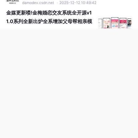
1.0系列全新出炉全系增加父母帮相亲模
块哈
本文介绍了获客表单优化、核心功能升级、新
增功能亮点及安全体验提升四大模块。获客表
单通过场景化设计（如分步式填写、智能去
#交友
重、自动归属）提升精准度和管理效率；核心
1045
24


功能涵盖云呼自动匹配、数据可视化、权限管
控等15项优化；新增批量操作、通信容灾、资
源管理等8项功能；安全方面强化密码检测、
「、皓子~
DAMO开发者矩阵
来自
交互体验等6项措施。整体实现获客转化率提
damodev.csdn.net
· 2026-06-15 10:31:00
升50%，管理效率翻倍，为业务全流程提供智
海狸IM 2.0 正式发布：六端齐发，开源 I
能化支持。
M 迈入新阶段
海狸IM 2.0正式发布，标志着这款开源即时通
讯软件进入全新阶段。本次更新涵盖服务端、
移动端、PC端、运营后台、开放平台门户和O
#flutter
#开源软件
#交友
+1
Auth授权页六大独立工程，构成完整产品链
498
14


路。核心升级包括：补齐消息基础功能（回
复、转发、撤回、编辑）、支持Markdown和