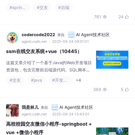
术实现高效安全的社交功能。测试验证了系统
的登录、用户管理等核心功能，并提供相关代
codercode2022
AI Agent技术社区
来自
码示例（如JWT认证、权限控制等）和数据库
agent.csdn.net
· 2025-09-24 09:51:01
设计。该
ssm在线交友系统+vue（10445）
这篇文章介绍了一个基于Java的Web开发项目
资源包，包含完整前后端源代码、SQL脚本和
配套文档（论文+PPT+开题报告）。项目采用
#交友
#java
#开发语言
+4
SSM+SpringBoot+Vue技术栈，使用JSP页面
369
5


和MySQL数据库，开发工具为IDEA/Eclipse。
提供项目演示视频、运行截图和远程调试服
务，文末附有联系方式供需要者领取资料。
我是林儿
AI Agent技术社区
来自
agent.csdn.net
· 2025-09-24 13:43:01
高校校园交友微信小程序-springboot +
vue +微信小程序
本项目是一款基于 Spring Boot + Vue + 微信
小程序 技术栈开发的校园交友平台，旨在为高