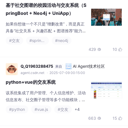
如果你想做一个不只是“增删改查”，而是真正
具备“社交关系 + 兴趣匹配 + 图谱推荐”能力的
平台，这个项目是一个非常完整的实现案例。
#交友
#spring boot
#neo4j
它不仅涵盖了常规的业务流程，更深入到了图
429
10


数据库的应用层面，非常适合作为。
Q_Q1963288475
AI Agent技术社区
来自
agent.csdn.net
· 2025-07-09 00:15:00
python+vue的交友系统
该系统集成了用户管理、个人信息维护、活动
信息发布、社交圈子管理等多个功能模块，旨
在为用户提供一个高效、便捷、安全的交友平
#python
#vue.js
#交友
+4
台。通过本文的研究，我成功构建了一个功能
663
15


全面、操作简便的交友平台，为用户的社交活
动提供了有力支持。绪论随着互联网技术的飞
速发展，人们的社交方式也在不断变化。传统
qq2_910946292
亚马逊云科技技术品牌专区
来自
的社交方式已经无法满足现代人对高效、便捷
devpress.csdn.net/awstech
· 2025-09-11 14:51:50