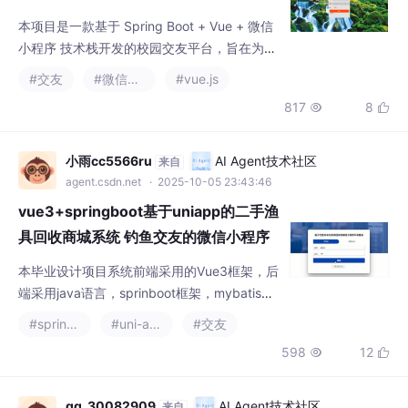
校学生提供一个安全、便捷的线上交友与信息
#交友
#微信小程序
#vue.js
交流环境。系统分为 用户端（微信小程序）
817
8


和 管理端（Web后台），支持用户注册登录、
发布帖子、浏览公告、论坛互动等功能，管理
员可通过后台对用户、帖子、公告等进行统一
小雨cc5566ru
AI Agent技术社区
来自
管理。
agent.csdn.net
· 2025-10-05 23:43:46
vue3+springboot基于uniapp的二手渔
具回收商城系统 钓鱼交友的微信小程序
开发
本毕业设计项目系统前端采用的Vue3框架，后
端采用java语言，sprinboot框架，mybatis操
作数据源，使用软件：idea,eclipse、MySQ
#spring boot
#uni-app
#交友
L。完成了用户登录管理等模块的设计与实
598
12


现。完成了系统数据库的设计，并基于MySQL
数据库管理系统,建立了名称为javaweb的数据
库。前后端分离Vue3+SpringBoot开发工具：
qq_30082909
AI Agent技术社区
来自
IDEA 或者eclipse都支持编程语言: java框架
agent.csdn.net
· 2025-09-25 20:48:33
javaweb交友交流网页站管理系统项目