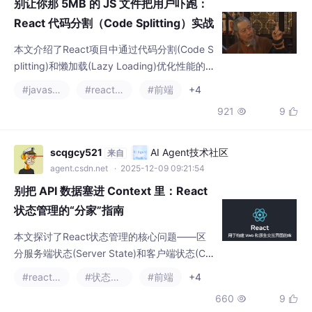
本文介绍了React项目中通过代码分割(Code S
plitting)和懒加载(Lazy Loading)优化性能的
方法。传统打包方式会将所有代码合并成一个
#javascript
#react.js
#前端
+4
文件，导致首屏加载缓慢。文章提出两种优化
921
9


方案：1)路由级别的懒加载，使用React.lazy
和Suspense按需加载页面；2)组件级别的懒加
载，针对重型组件如图表库等按需加载。同时
scqgcy521
AI Agent技术社区
来自
提醒避免过度分割，建议按路由、重型组件和
agent.csdn.net
· 2025-12-09 09:21:54
交互后展示的组件进行合
别把 API 数据塞进 Context 里：React
状态管理的“分家”指南
本文探讨了React状态管理的核心问题——区
分服务端状态(Server State)和客户端状态(Cli
ent State)。作者指出常见的误区是将API数据
#react.js
#状态模式
#前端
+4
和UI状态混在一起管理，导致代码混乱。建议
660
9


使用React Query管理服务端状态(处理缓存、
更新等)，而用Context仅管理纯UI状态(如主题
切换)。通过这种职责分离，可大幅减少代码
QQ_188083800
AI Agent技术社区
来自
量、避免props drilling和过多useEffe
agent.csdn.net
· 2025-12-09 11:51:52