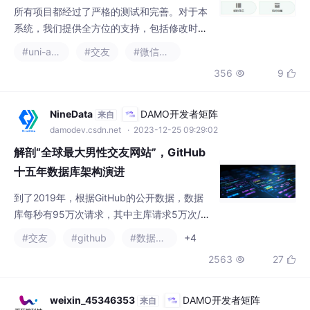
#uni-app
#交友
#微信小程序
服务，确保系统能在你的电脑上顺利运行。注
356
9


意需遵守微信小程序类目审核规则，二手交易
类目需申请《电子商务许可证》，社区内容需
具备人工审核机制。需要成品或者定制，如果
NineData
DAMO开发者矩阵
来自
本展示有不满意之处。点击文章最下方名片联
damodev.csdn.net
· 2023-12-25 09:29:02
系我即可~,总会有一款让你满意。数据库工
解剖“全球最大男性交友网站”，GitHub
具：Navicat/SQLyog/ My
十五年数据库架构演进
到了2019年，根据GitHub的公开数据，数据
库每秒有95万次请求，其中主库请求5万次/
秒，从库达到90万次/秒，这是一个典型的“读
#交友
#github
#数据库架构
+4
多写少”的负载。GitHub开始做分库分表的数
2563
27


据库架构升级，GitHub选择了海外流行的Vites
s，一款YouTube内部使用并后来开源到社区的
分库分表中间件，相当于分布式的数据库方
weixin_45346353
DAMO开发者矩阵
来自
案，为业务的持续快速发展提供了强有力的支
damodev.csdn.net
· 2025-12-12 10:49:42
持。单机的数据库肯定是不合格的，可靠性风
金媒更新喽!金梅婚恋交友系统全开源v1
险