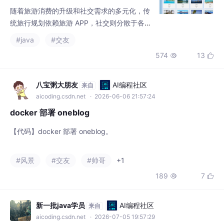
社交软件，存在旅行与交友场景割裂、兴趣匹
#java
#交友
配低效等问题，难以满足用户 “以旅会友” 的需
574
13


求。尤其是喜欢独自旅行的用户，缺乏便捷的
同行伙伴匹配渠道，旅行体验受限。为整合旅
行规划与社交功能、精准匹配兴趣伙伴、丰富
八宝粥大朋友
AI编程社区
来自
旅行体验，开发一款专业化的旅行交友系统势
aicoding.csdn.net
· 2026-06-06 21:57:24
在必行，该系统能够实现旅行计划分享、日记
docker 部署 oneblog
记录、好友匹配、私聊互动等功能
【代码】docker 部署 oneblog。
#风景
#交友
#帅哥
+1
189
7


新一批java学员
AI编程社区
来自
aicoding.csdn.net
· 2026-07-05 19:57:29
基于社交图谱的校园活动与交友系统（S
pringBoot + Neo4j + UniApp）