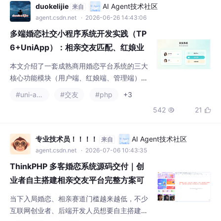
多端婚恋社交小程序系统开发实践（TP
6+UniApp）：相亲交友匹配、红娘业
务模块详解、服务器部署与本地搭建全
本文介绍了一套成熟商用婚恋平台系统的三大
流程梳理！
核心功能模块（用户端、红娘端、管理端）及
技术实现方案。系统采用UniApp多端编译+Thi
#uni-app
#交友
#php
+3
nkPHP6后端架构，集成实名认证（腾讯/阿里
542
21


云）、即时通讯、智能匹配、动态社区等社交
功能，支持会员订阅与红娘分账体系。针对不
同需求提供四种代码获取渠道对比分析，并精
专业技术员！！！！
AI Agent技术社区
来自
简说明从资质准备到多端上线的完整部署流
agent.csdn.net
· 2026-07-06 10:43:35
程，强调企业资质备案、核心接口配置及全链
ThinkPHP 多客婚恋系统源码交付｜创
路测试的重要性。系统适用于
业者自主搭建相亲交友平台完整方案可
私有化部署婚恋相亲源码 UniApp 多端
当下入局婚恋、相亲赛道门槛越来越低，不少
交友系统搭建教程附接口代码
互联网创业者、后端开发人员想要自主搭建交
友平台，但市面上大部分婚恋程序加密混淆、
#uni-app
#交友
不支持私有化部署、拒绝全量源码交付。本文
210
4


分享ThinkPHP多客婚恋系统，全套无加密婚