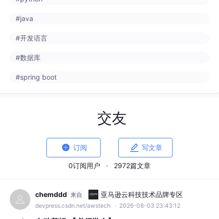
#开发语言
#数据库
#spring boot
交友


订阅
写文章
0订阅用户
·
2972篇文章
chemddd
亚马逊云科技技术品牌专区
来自
devpress.csdn.net/awstech
· 2026-08-03 23:43:12
codex 自动剪辑 【必须学会】
2.87 复制打开抖音，看看【林子（8.9广州沙龙）的作品】Codex