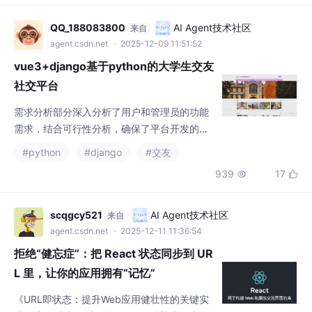
vue3+django基于python的大学生交友
社交平台
需求分析部分深入分析了用户和管理员的功能
需求，结合可行性分析，确保了平台开发的可
行性和实用性。系统总体流程设计明确了操作
#python
#django
#交友
流程、登录流程、信息添加与删除流程，为系
939
17


统设计提供了清晰的逻辑框架。系统设计部分
详细描述了系统架构设计、功能设计和数据库
设计，确保了平台的稳定性和扩展性。系统实
scqgcy521
AI Agent技术社区
来自
现部分详细介绍了用户和管理员功能的具体实
agent.csdn.net
· 2025-12-11 11:36:54
现，包括线下活动查看、活动报名、用户查
拒绝“健忘症”：把 React 状态同步到 UR
看、交友资讯查看、分享空间查看等功能，以
L 里，让你的应用拥有“记忆”
及
《URL即状态：提升Web应用健壮性的关键实
践》摘要 本文探讨了将React组件状态同步到
URL的重要性。通过Tabs组件案例展示了传统
#react.js
#前端
#前端框架
+4
useState方案在页面刷新或链接分享时丢失状