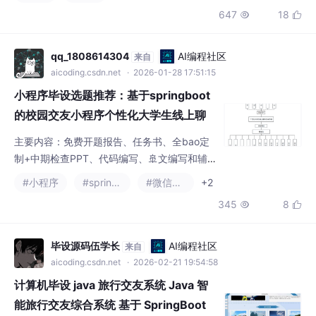
qq_1808614304
AI编程社区
来自
aicoding.csdn.net
· 2026-01-28 17:51:15
小程序毕设选题推荐：基于springboot
的校园交友小程序个性化大学生线上聊
天交友系统的设计与实【附源码、mysq
主要内容：免费开题报告、任务书、全bao定
l、文档、调试+代码讲解+全bao等】
制+中期检查PPT、代码编写、🚢文编写和辅
导、🚢文降重、长期答辩答疑辅导、一对一专
#小程序
#spring boot
#微信小程序
+2
业代码讲解辅导答辩、模拟答辩演练、和理解
345
8


代码逻辑思路。
毕设源码伍学长
AI编程社区
来自
aicoding.csdn.net
· 2026-02-21 19:54:58
计算机毕设 java 旅行交友系统 Java 智
能旅行交友综合系统 基于 SpringBoot
的旅行社交服务平台
随着旅游消费的升级和社交需求的多元化，传
统旅行规划依赖旅游 APP，社交则分散于各类