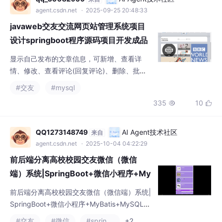
设计springboot程序源码项目开发成品
毕设服务器前后端mysql vue html217
显示自己发布的文章信息，可新增、查看详
情、修改、查看评论(回复评论)、删除、批量
删除、搜索。显示自己发布的交友论坛信息，
#交友
#mysql
可查看详情、修改、查看评论(回复评论)、删
335
10


除、批量删除、搜索。分页显示文章信息，可
新增、查看详情、修改、查看评论(回复评
论)、删除、批量删除、搜索。分页显示交友论
QQ1273148749
AI Agent技术社区
来自
坛信息，可查看详情、修改、查看评论(回复评
agent.csdn.net
· 2025-10-04 04:22:29
论)、删除、批量删除、搜索。分页显示会员账
前后端分离高校校园交友微信（微信
号信息,可新增、查看详情、查看评论
端）系统|SpringBoot+微信小程序+My
Batis+MySQL完整源码+部署教程
前后端分离高校校园交友微信（微信端）系统|
SpringBoot+微信小程序+MyBatis+MySQL完
整源码+部署教程，拿走直接用（附源码，数
#交友
#微信
#spring boot
+2
据库，视频，可提供说明文档（通过*AIGC*）
452
5


*技术包括：MySQL、VueJS、ElementUI、
（Python或者Java或者.NET）等等*功能如图