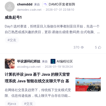
咸鱼起号1
Day1:选对赛道，拒绝盲目入场做任何事都别盲目开始，先选一个
自己熟悉或感兴趣的类目，更容:易做出成绩:数码类:台式电脑、鼠
标、耳机、平板、手机、智能手表、手机膜、打印机等户外类:便
#交友
携充电宝、手持小风扇、自行车、防晒用品等季节刚需品家居类:
370
5


微波炉、智能垃圾桶、电视、投影仪、扫地机器人等提升生活幸福
感的好物。若未成交，隔天再小幅降价，促进转。Day3:对标优质
账号，拆解成功逻辑关注6个左右同赛道的优
毕设源码纪师姐
AI编程社区
来自
aicoding.csdn.net
· 2026-01-19 18:29:24
计算机毕设 java 基于 Java 的聊天室管
理系统 Java 智能在线交友聊天平台 基
于 SpringBoot 的社交互动一体化系统
在网络社交普及趋势下，传统线下交友模式受
限、信息传递低效，线上聊天平台存在功能单
一、互动性不足等问题，难以满足用户多元化
#java
#交友
社交需求。为解决这些痛点，聊天室管理系统
647
18


应运而生，搭建数字化社交平台，实现交友、
聊天、互动全流程规范化管理。