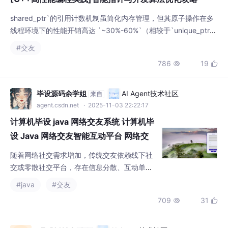
`）。关键参数：通过 `_OPENMP` 或 `__CPP_lib_parallel_algorit
#交友
hm` 开启并行策略，需注意数据局部性与 超线程干扰。- 单线程
786
19


场景：用 `unique_ptr` 替代 `shared_ptr`，并采用 `std::mo
毕设源码余学姐
AI Agent技术社区
来自
agent.csdn.net
· 2025-11-03 22:22:17
计算机毕设 java 网络交友系统 计算机毕
设 Java 网络交友智能互动平台 网络交
友信息与社交互动全流程管理系统
随着网络社交需求增加，传统交友依赖线下社
交或零散社交平台，存在信息分散、互动单
一、个人展示不全面等问题，难以满足用户便
#java
#交友
捷交友与高效互动的需求。开发网络交友系
709
31


统，通过线上平台整合交友信息展示、相册分
享、论坛交流等功能，能实现用户信息集中化
呈现，支持多维度互动（评论、关注、留
eZpRbNQQ
AI Agent技术社区
来自
言），规范交友信息管理，同时帮助用户快速
agent.csdn.net
· 2025-11-06 16:47:00
匹配兴趣相符的交友对象，提升社交效率，符
[Java]深入解析面向对象编程的核心概念与实践技巧