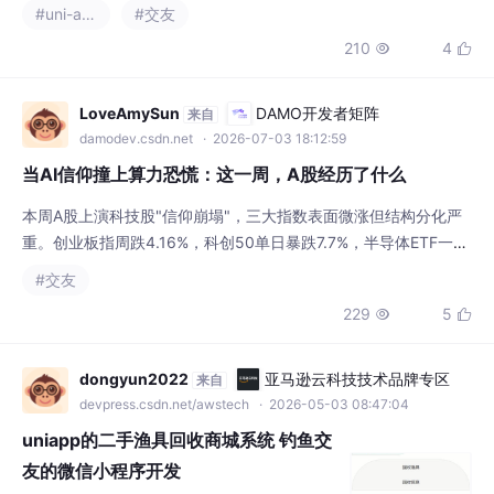
恋相亲源码交付，前端依托UniApp开发，一键
打包小程序、H5、APP多端，手把手讲解搭建
LoveAmySun
DAMO开发者矩阵
来自
流程，附带业务接口源码，零基础即可搭建专
damodev.csdn.net
· 2026-07-03 18:12:59
属相亲交友平台。
当AI信仰撞上算力恐慌：这一周，A股经历了什么
本周A股上演科技股"信仰崩塌"，三大指数表面微涨但结构分化严
重。创业板指周跌4.16%，科创50单日暴跌7.7%，半导体ETF一度
跌停。导火索是Meta拟出售算力引发市场恐慌，叠加67家科技公
#交友
司集中发布风险提示公告，导致前期涨幅过大的半导体、AI算力等
229
5


板块遭遇踩踏式抛售。尽管机器人、黄金等板块逆势上涨，但多数
投资者因重仓科技股损失惨重。市场过度集中于少数热点板块的结
构性问题暴露
dongyun2022
亚马逊云科技技术品牌专区
来自
devpress.csdn.net/awstech
· 2026-05-03 08:47:04
uniapp的二手渔具回收商城系统 钓鱼交
友的微信小程序开发
所有项目都经过了严格的测试和完善。对于本
系统，我们提供全方位的支持，包括修改时间
和标题，以及完整的安装、部署、运行和调试