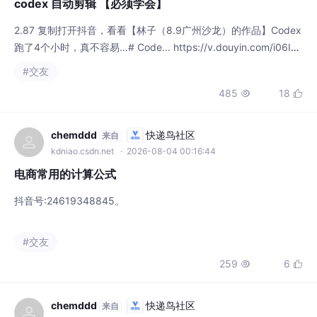
跑了4个小时，真不容易…# Code... https://v.douyin.com/i06IkK
4QbCI/ :8pm 09/02 e@o.qe qEu:/抖音号:78299227796。林子
#交友
(8.9广州沙龙)
485
18


chemddd
快递鸟社区
来自
kdniao.csdn.net
· 2026-08-04 00:16:44
电商常用的计算公式
抖音号:24619348845。
#交友
259
6


chemddd
快递鸟社区
来自
kdniao.csdn.net
· 2026-08-02 13:39:24
跨境电商 操作方法