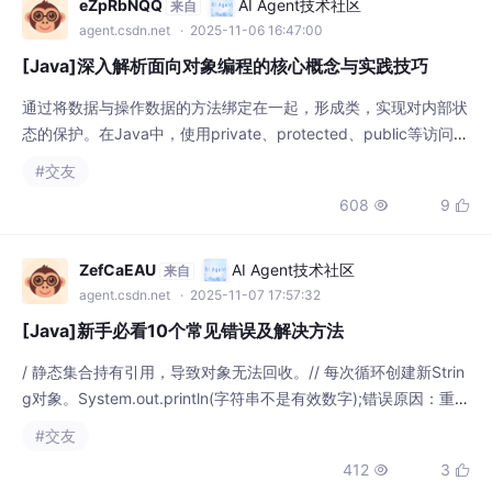
合网络社交数字化发展趋势。
通过将数据与操作数据的方法绑定在一起，形成类，实现对内部状
态的保护。在Java中，使用private、protected、public等访问修
饰符控制对类成员的访问权限。通过深入理解和应用这些面向对象
#交友
编程的核心概念与实践技巧，开发者能够构建出更加健壮、可维护
608
9


和可扩展的Java应用程序。// 自动生成构造函数、getter、equal
s、hashCode、toString。继承允许创建分等级层次的类
ZefCaEAU
AI Agent技术社区
来自
agent.csdn.net
· 2025-11-07 17:57:32
[Java]新手必看10个常见错误及解决方法
/ 静态集合持有引用，导致对象无法回收。// 每次循环创建新Strin
g对象。System.out.println(字符串不是有效数字);错误原因：重写
equals方法但未重写hashCode方法。logger.error(具体异常信息,
#交友
e);logger.error(未知异常, e);错误原因：对象不再使用但仍被引
412
3


用，无法被垃圾回收。错误原因：尝试调用一个空对象的方法或访
问其属性。
源码_V_saaskw
AI Agent技术社区
来自
agent.csdn.net
· 2025-11-10 12:21:33