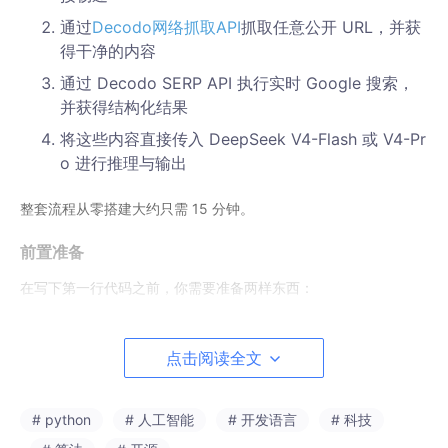
通过
Decodo
网络抓取
API
抓取任意公开 URL，并获
得干净的内容
通过 Decodo SERP API 执行实时 Google 搜索，
并获得结构化结果
将这些内容直接传入 DeepSeek V4-Flash 或 V4-Pr
o 进行推理与输出
整套流程从零搭建大约只需 15 分钟。
前置准备
在写下第一行代码之前，你需要准备两样东西：
Decodo 账号和 API 令牌。
搞一个
Decodo 控制台权限
。登录后，
进入网络抓取
API
板块，开通订阅（提供free方案），然后在
Basi
点击阅读全文
c authentication token
标签页中复制你的 API 令牌。
DeepSeek API 密钥。
创建一个DeepSeek key，并在控制台中生
# python
# 人工智能
# 开发语言
# 科技
成一个 API 密钥。DeepSeek V4-Flash 是兼顾成本的默认选项，
而 V4-Pro 则是能力更强的版本。