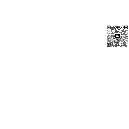
\
# 1. Automatically search up the directory tree to
load_dotenv(find_dotenv())

\
# 2. Safely fetch the token
DECODO_TOKEN = os.getenv(
"DECODO_TOKEN"
)

if
not
 DECODO_TOKEN:

raise
 ValueError(
"DECODO_TOKEN is missing. Please c