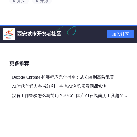
# 算法
# 开源
在终端中安装所需依赖：
pip install requests
请记得将凭据存储为环境变量，而不要把令牌硬编码到源文件中：
西安城市开发者社区
加入社区
DECODO_TOKEN=“your_decodo_api_token”
DEEPSEEK_API_KEY=“your_deepseek_api_key”
更多推荐
第
0 步：先验证你的凭据
在构建任何东西之前，先确认你的 Decodo 令牌有效、API 可正常
·
Decodo Chrome 扩展程序完全指南：从安装到高阶配置
访问。这样能在一开始就发现鉴权问题，而不是等到流程进行到一
·
AI时代普通人备考红利，夸克AI浏览器看网课实测
半才报错。
·
没有工作经验怎么写简历？2026年国产AI在线简历工具超全实战指南，有哪些好用的国产AI在线简历工具？
import
 os

import
 requests

from
 dotenv 
import
 load_dotenv, find_dotenv
