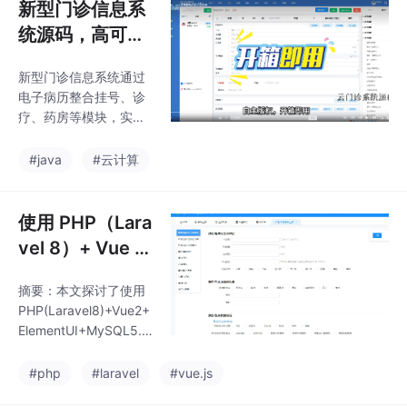
新型门诊信息系
统源码，高可
用、高并发架
新型门诊信息系统通过
构：企业级门诊
电子病历整合挂号、诊
系统源码，java
疗、药房等模块，实现
源码
全流程信息化管理。系
统支持快速电子挂号、
#java
#云计算
结构化电子病历录入、
智能处方审核和多种支
付方式，优化患者就诊
使用 PHP（Lara
体验。同时提供药品库
vel 8）+ Vue 2
存联动、医保实时结算
+ Element UI +
等功能，并生成多维运
摘要：本文探讨了使用
MySQL 5.7开发
营分析报表。
PHP(Laravel8)+Vue2+
一套医院不良事
ElementUI+MySQL5.7
件系统的注意事
开发医院安全(不良)事
件管理系统的关键注意
项
#php
#laravel
#vue.js
事项。重点包括：1)业