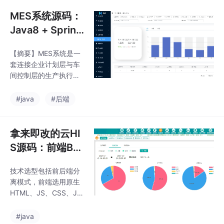
务流程需高度可配置
化，避免硬编码；2)精
MES系统源码：
细的权限控制需同时满
Java8 + Spring
足行级和列级权限；3)
Boot2.7 + MyS
数据安全与合规要求，
【摘要】MES系统是一
QL8 + Redis，
如敏感信息加密、操作
套连接企业计划层与车
审计日志；4)系统集成
后端源码清爽易
间控制层的生产执行管
需考虑与HIS/EMR等业
扩展
理系统，提供PC端（S
务系统的对接；5)部署
pringBoot+Vue3）和移
#java
#后端
运维建议采用Docker容
动端（Uniapp）全套源
器化方案。文章从业务
码。系统通过实时数据
建模
采集实现生产全流程管
拿来即改的云HI
控，覆盖车间管理（BO
S源码：前端Bo
M/工艺设置）、生产调
otStrap+LayU
度（订单排产/报工）、
技术选型包括前后端分
I，后端SpringB
设备监控（IoT接入）、
离模式，前端选用原生
质量管理（检验标准）
oot，数据库My
HTML、JS、CSS、Jq
等核心模块，支持自定
SQL+MyCat
uery、BootStrap、lay
义报表和大屏可视化。
ui等技术，后端采用Spr
#java
特色功能包括PDA扫码