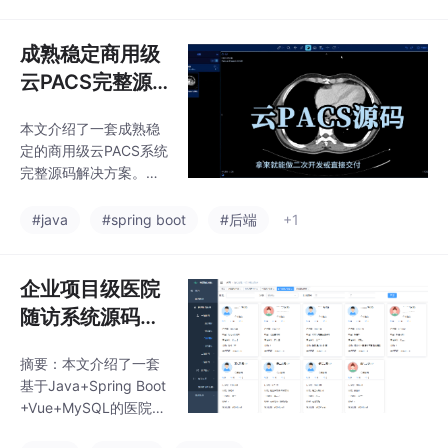
ingBoot框架、Mybatis
操作、工时统计、异常
-Plus、WebSocket、S
上报等，采用RBAC权
tomp、Vintage-Engin
成熟稳定商用级
限
e、Thymeleaf等技术，
云PACS完整源
数据库使用MySQL。支
码，开箱即可部
撑医院核心业务流程，
本文介绍了一套成熟稳
署上线，基于Sp
包括预约挂号、划价收
定的商用级云PACS系统
费、医生工作站、电子
ring Boot 3.5 +
完整源码解决方案。该
病历、药库管理等模
Java 17+Vue 3
系统采用纯Java技术
块。：实现药品的采
栈，前端基于Vue3+Ty
构建
#java
#spring boot
#后端
+1
购、入库、出库、
peScript，后端采用Sp
ringBoot3.5+Java17，
数据库使用MySQL8.
企业项目级医院
0，支持国产化环境部
随访系统源码，
署。系统覆盖放射、超
患者随访管理系
声、病理三大影像专
摘要：本文介绍了一套
统，技术框架：
科，提供从患者登记到
基于Java+Spring Boot
胶片打印的全流程管
Java+Spring b
+Vue+MySQL的医院随
理，内置专业影像浏览
oot，Vue，Ant
访管理系统源码。该系
器支持三维重建等高级