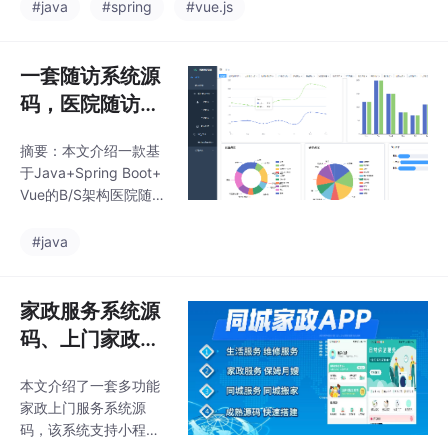
统通过信息化手段优化
-Design+MySQ
#java
#spring
#vue.js
功能。包含12个核心功
医患关系，主要功能包
能模块，如系统管理、
L5
括患者资料管理、智能
影像诊断、报告管理
随访和医患沟通。系统
一套随访系统源
特色：1）灵活的随访模
码，医院随访管
板设置和问卷管理；2）
理系统源码，三
自动随访提醒和一键呼
摘要：本文介绍一款基
级随访平台源
叫功能；3）完整集成H
于Java+Spring Boot+
IS系统患者数据；4）支
码，技术框架：
Vue的B/S架构医院随访
持短信随访和知识库参
Java+Spring b
管理系统源码，采用前
考。
后端分离技术（Ant-De
oot，Vue，Ant
#java
sign+MySQL5），具
-Design+MySQ
有自主版权和落地案
L5
例。系统主要包含随访
家政服务系统源
管理和系统管理两大模
码、上门家政小
块：随访管理包括三级
程序源码、月嫂
随访体系（出院/门诊随
本文介绍了一套多功能
预约系统源码、
访）、智慧云库（表单
家政上门服务系统源
配置）、满意度调查系
保洁上门系统源
码，该系统支持小程
统；系统管理提供用户