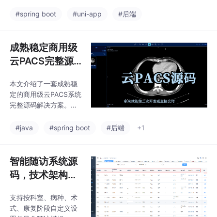
码，springboot
序、H5、公众号和APP
权限、字典参数等基础
多端适配，包含管理后
框架+uniapp开
#spring boot
#uni-app
#后端
配置及代码生成工具。
台、师傅端和用户端三
该系统支持二次开发，
发编写
大模块。系统采用Sprin
为医疗机构提供包括随
gBoot+MyBatis技术栈
成熟稳定商用级
访路
开发后台，Uniapp实现
云PACS完整源
跨平台前端。主要功能
码，开箱即可部
包括：用户端提供在线
本文介绍了一套成熟稳
署上线，基于Sp
预约、服务搜索、订单
定的商用级云PACS系统
跟踪、支付评价等全流
ring Boot 3.5 +
完整源码解决方案。该
程服务；师傅端支持接
Java 17+Vue 3
系统采用纯Java技术
单管理、资金提现等功
栈，前端基于Vue3+Ty
构建
#java
#spring boot
#后端
+1
能；管理后台涵盖订单
peScript，后端采用Sp
派发、员工管理、数据
ringBoot3.5+Java17，
分析等运营功能。系统
数据库使用MySQL8.
智能随访系统源
实现了家政服务全
0，支持国产化环境部
码，技术架构设
署。系统覆盖放射、超
计：Spring Boo
声、病理三大影像专
支持按科室、病种、术
t + Vue.js + 微
科，提供从患者登记到
式、康复阶段自定义设
胶片打印的全流程管
服务实战