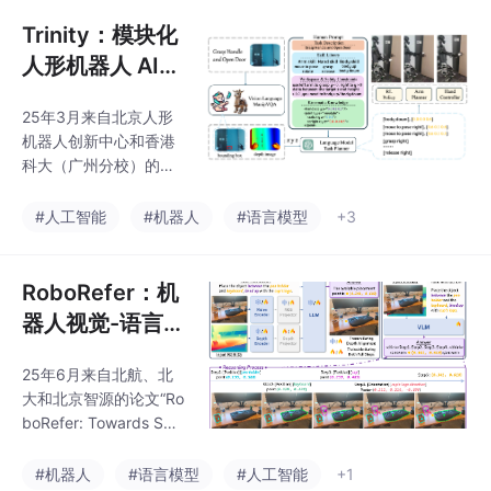
机器人能够在不同的环
境中执行不同的任务是
Trinity：模块化
机器人学习的核心挑
人形机器人 AI
战。虽然视觉-语言-动
系统
作 (VLA) 模型已显示出
25年3月来自北京人形
可泛化机器人技能的前
机器人创新中心和香港
景，但要充分发挥其潜
科大（广州分校）的论
力，需要解决动作表示
文“Trinity: A Modular H
和有效训练方面的
umanoid Robot AI Sys
#人工智能
#机器人
#语言模型
+3
tem”。近年来，人形机
器人的研究越来越受到
人们的关注。随着各类
RoboRefer：机
人工智能算法的突破，
器人视觉-语言
以人形机器人为代表的
模型中面向带推
具身智能备受期待。强
25年6月来自北航、北
理的空间参考
化学习（RL）算法的进
大和北京智源的论文“Ro
步大大提高人形机器人
boRefer: Towards Spa
的运动控制和泛化能
tial Referring with Rea
力。同时，大语言模型
soning in Vision-Langu
#机器人
#语言模型
#人工智能
+1
（LLM）和视觉-语言模