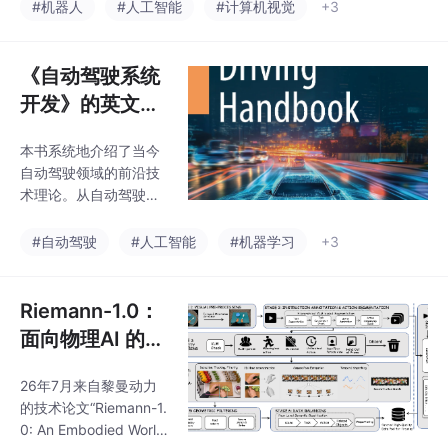
I）公司和无问芯穹（Inf
#机器人
#人工智能
#计算机视觉
+3
inigence AI）公司的论
文“LaWAM: Latent Wor
ld Action Models for Ef
《自动驾驶系统
ficient Dynamics-Awar
开发》的英文版
e Robot Policies”。视
“Autonomous D
觉-语言-动作模型（VL
本书系统地介绍了当今
riving Handboo
As）利用大规模的视觉-
自动驾驶领域的前沿技
语言预训练来实现语义
k”由Springer和
术理论。从自动驾驶的
机器人控制，但通常
清华大学联合出
背景知识出发，深入探
讨了软件和硬件平台、
版
#自动驾驶
#人工智能
#机器学习
+3
感知、建图、定位、规
划决策、控制、仿真、
安全、集成与验证、伦
Riemann-1.0：
理与法律等方面的内
面向物理AI 的具
容，并介绍了自动泊车
身世界动作模型
系统、车联网技术、神
26年7月来自黎曼动力
经渲染、扩散（GenA
的技术论文“Riemann-1.
I）模型以及大规模模型
0: An Embodied World
应用等。