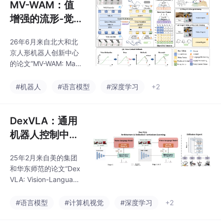
MV-WAM：值
增强的流形-觉
察世界行动模型
26年6月来自北大和北
京人形机器人创新中心
的论文“MV-WAM: Mani
fold-Aware World Acti
on Model with Value A
#机器人
#语言模型
#深度学习
+2
ugmentation“。在具身
机器人领域，实现跨多
种环境的稳健且可泛化
DexVLA：通用
的操作仍然是一项根本
机器人控制中具
性的挑战。近期的世界
有插件式扩散专
动作模型在领域内取得
25年2月来自美的集团
家的视觉语言模
了优异的性能，但其优
和华东师范的论文“Dex
势并未成比例地扩展到
型
VLA: Vision-Language
分布外场景。这是由于
Model with Plug-In Dif
视觉和动作模态之间存
fusion Expert for Gene
#语言模型
#计算机视觉
#深度学习
+2
在结构性不匹配，二者
ral Robot Control”。让
固有的异质