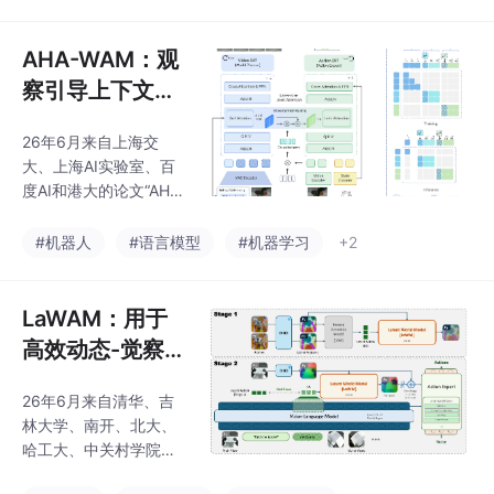
age Models for Roboti
型（VLM）的突破性进
cs”。空间参考（spatial
展为
referring）是具身机器
AHA-WAM：观
人与三维物理世界交互
察引导上下文路
的一项基本能力。然
由的异步范围-
而，即使拥有强大的预
26年6月来自上海交
自适应的世界-
训练视觉语言模型（VL
大、上海AI实验室、百
M），现有方法仍然无
动作建模
度AI和港大的论文“AHA
法准确理解复杂的三
-WAM: Asynchronous
Horizon-Adaptive Worl
#机器人
#语言模型
#机器学习
+2
d-Action Modeling wit
h Observation-Guided
Context Routing”。世
LaWAM：用于
界动作模型已成为机器
高效动态-觉察
人操作的一个有前景的
机器人策略的潜
范式，它将视觉场景动
26年6月来自清华、吉
世界行动模型
态和动作联合建模，以
林大学、南开、北大、
将物理先验注入策略学
哈工大、中关村学院、
习中。然而，现有的世
正行创新（Striding A
界动作模型在