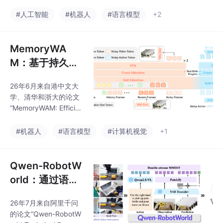
Action Model for Physi
cal AI”。物理人工智能
#人工智能
#机器人
#语言模型
+2
（Physical AI）正推动
人工智能从单纯理解数
字世界，向感知、推理
MemoryWA
并作用于物理世界演
M：基于持久记
进。世界动作模型（Wo
忆的高效世界动
rld Action Models, WA
26年6月来自港中文大
作建模
Ms）已成为联合建模机
学、清华和浙大的论文
器人动作与世界动态的
“MemoryWAM: Efficien
有效范式。然而，现有
t World Action Modelin
方法难以有效利用
g with Persistent Mem
#机器人
#语言模型
#计算机视觉
+1
ory”。在现实世界中实
现稳健的机器人操作，
不仅需要理解当前的观
Qwen-RobotW
测信息，还需要具备记
orld：通过语言
忆能力和对环境动态的
条件视频生成统
建模能力。世界动作模
26年7月来自阿里千问
一具身世界建模
型（World Action Mod
的论文“Qwen-RobotW
els, WAMs）通过结合